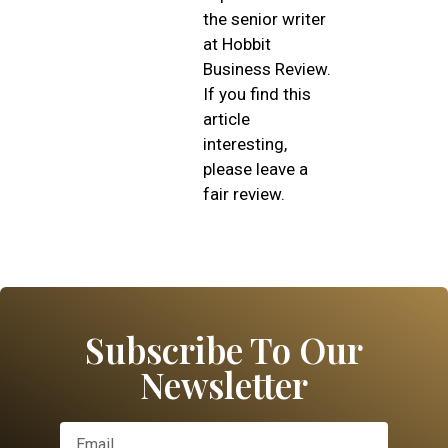
the senior writer
at Hobbit
Business Review.
If you find this
article
interesting,
please leave a
fair review.
Subscribe To Our
Newsletter