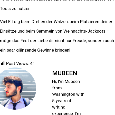
Tools zu nutzen.
Viel Erfolg beim Drehen der Walzen, beim Platzieren deiner
Einsätze und beim Sammeln von Weihnachts‑Jackpots –
möge das Fest der Liebe dir nicht nur Freude, sondern auch
ein paar glänzende Gewinne bringen!
Post Views:
41
MUBEEN
Hi, I'm Mubeen
from
Washington with
5 years of
writing
experience. I'm