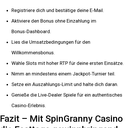
Registriere dich und bestätige deine E‑Mail.
Aktiviere den Bonus ohne Einzahlung im
Bonus‑Dashboard.
Lies die Umsatzbedingungen für den
Willkommensbonus.
Wähle Slots mit hoher RTP für deine ersten Einsätze.
Nimm an mindestens einem Jackpot‑Turnier teil.
Setze ein Auszahlungs‑Limit und halte dich daran.
Genieße die Live‑Dealer Spiele für ein authentisches
Casino‑Erlebnis.
Fazit – Mit SpinGranny Casino