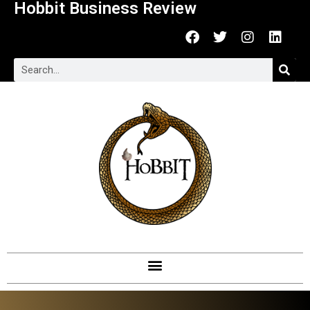
Hobbit Business Review