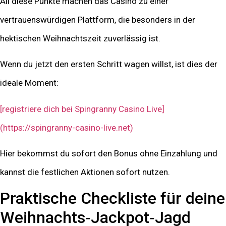
All diese Punkte machen das Casino zu einer
vertrauenswürdigen Plattform, die besonders in der
hektischen Weihnachtszeit zuverlässig ist.
Wenn du jetzt den ersten Schritt wagen willst, ist dies der
ideale Moment:
[registriere dich bei Spingranny Casino Live]
(https://spingranny-casino-live.net)
Hier bekommst du sofort den Bonus ohne Einzahlung und
kannst die festlichen Aktionen sofort nutzen.
Praktische Checkliste für deine
Weihnachts‑Jackpot‑Jagd