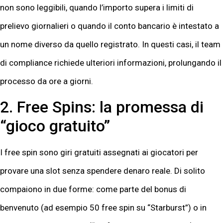
non sono leggibili, quando l’importo supera i limiti di
prelievo giornalieri o quando il conto bancario è intestato a
un nome diverso da quello registrato. In questi casi, il team
di compliance richiede ulteriori informazioni, prolungando il
processo da ore a giorni.
2. Free Spins: la promessa di
“gioco gratuito”
I free spin sono giri gratuiti assegnati ai giocatori per
provare una slot senza spendere denaro reale. Di solito
compaiono in due forme: come parte del bonus di
benvenuto (ad esempio 50 free spin su “Starburst”) o in