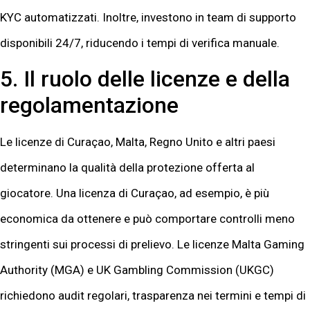
KYC automatizzati. Inoltre, investono in team di supporto
disponibili 24/7, riducendo i tempi di verifica manuale.
5. Il ruolo delle licenze e della
regolamentazione
Le licenze di Curaçao, Malta, Regno Unito e altri paesi
determinano la qualità della protezione offerta al
giocatore. Una licenza di Curaçao, ad esempio, è più
economica da ottenere e può comportare controlli meno
stringenti sui processi di prelievo. Le licenze Malta Gaming
Authority (MGA) e UK Gambling Commission (UKGC)
richiedono audit regolari, trasparenza nei termini e tempi di