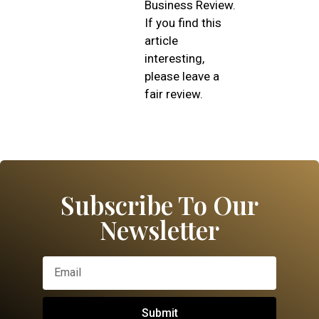
Business Review.
If you find this
article
interesting,
please leave a
fair review.
Subscribe To Our
Newsletter
Submit