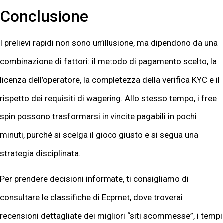
Conclusione
I prelievi rapidi non sono un’illusione, ma dipendono da una
combinazione di fattori: il metodo di pagamento scelto, la
licenza dell’operatore, la completezza della verifica KYC e il
rispetto dei requisiti di wagering. Allo stesso tempo, i free
spin possono trasformarsi in vincite pagabili in pochi
minuti, purché si scelga il gioco giusto e si segua una
strategia disciplinata.
Per prendere decisioni informate, ti consigliamo di
consultare le classifiche di Ecprnet, dove troverai
recensioni dettagliate dei migliori “siti scommesse”, i tempi