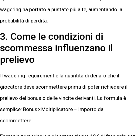
wagering ha portato a puntate più alte, aumentando la
probabilità di perdita.
3. Come le condizioni di
scommessa influenzano il
prelievo
Il wagering requirement è la quantità di denaro che il
giocatore deve scommettere prima di poter richiedere il
prelievo del bonus o delle vincite derivanti. La formula è
semplice: Bonus × Moltiplicatore = Importo da
scommettere.