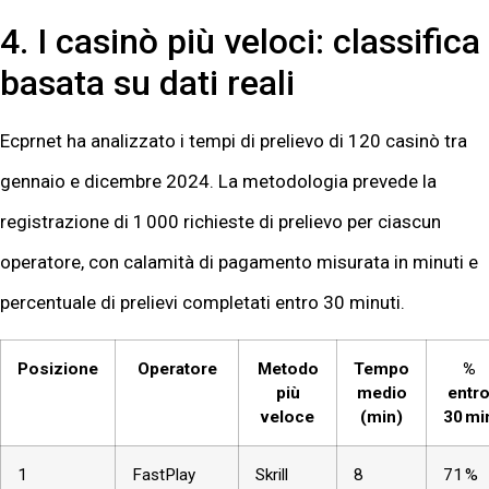
4. I casinò più veloci: classifica
basata su dati reali
Ecprnet ha analizzato i tempi di prelievo di 120 casinò tra
gennaio e dicembre 2024. La metodologia prevede la
registrazione di 1 000 richieste di prelievo per ciascun
operatore, con calamità di pagamento misurata in minuti e
percentuale di prelievi completati entro 30 minuti.
Posizione
Operatore
Metodo
Tempo
%
più
medio
entr
veloce
(min)
30 mi
1
FastPlay
Skrill
8
71 %