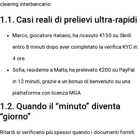
clearing interbancario.
1.1. Casi reali di prelievi ultra‑rapidi
Marco, giocatore italiano, ha ricevuto €150 su Skrill
entro 8 minuti dopo aver completato la verifica KYC in
4 ore.
Sofia, residente a Malta, ha prelevato €200 su PayPal
in 12 minuti, grazie a un bonus di benvenuto su una
piattaforma con licenza MGA.
1.2. Quando il “minuto” diventa
“giorno”
Ritardi si verificano più spesso quando i documenti forniti