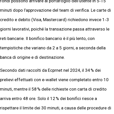
fondi possono arrivare al portafoglio dell’utente in 5‑15
minuti dopo l’approvazione del team di verifica. Le carte di
credito e debito (Visa, Mastercard) richiedono invece 1‑3
giorni lavorativi, poiché la transazione passa attraverso le
reti bancarie. Il bonifico bancario è il più lento, con
tempistiche che variano da 2 a 5 giorni, a seconda della
banca di origine e di destinazione.
Secondo dati raccolti da Ecprnet nel 2024, il 34 % dei
prelievi effettuati con e‑wallet viene completato entro 10
minuti, mentre il 58 % delle richieste con carta di credito
arriva entro 48 ore. Solo il 12 % dei bonifici riesce a
rispettare il limite dei 30 minuti, a causa delle procedure di