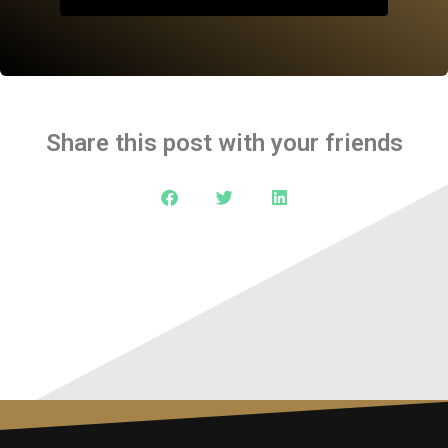
Share this post with your friends