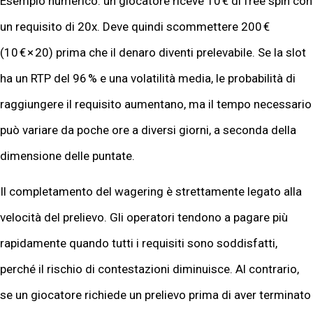
Esempio numerico: un giocatore riceve 10 € di free spin con
un requisito di 20x. Deve quindi scommettere 200 €
(10 € × 20) prima che il denaro diventi prelevabile. Se la slot
ha un RTP del 96 % e una volatilità media, le probabilità di
raggiungere il requisito aumentano, ma il tempo necessario
può variare da poche ore a diversi giorni, a seconda della
dimensione delle puntate.
Il completamento del wagering è strettamente legato alla
velocità del prelievo. Gli operatori tendono a pagare più
rapidamente quando tutti i requisiti sono soddisfatti,
perché il rischio di contestazioni diminuisce. Al contrario,
se un giocatore richiede un prelievo prima di aver terminato