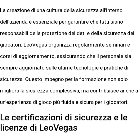
La creazione di una cultura della sicurezza all’interno
dell’azienda è essenziale per garantire che tutti siano
responsabili della protezione dei dati e della sicurezza dei
giocatori. LeoVegas organizza regolarmente seminari e
corsi di aggiornamento, assicurando che il personale sia
sempre aggiornato sulle ultime tecnologie e pratiche di
sicurezza. Questo impegno per la formazione non solo
migliora la sicurezza complessiva, ma contribuisce anche a
un’esperienza di gioco più fluida e sicura per i giocatori.
Le certificazioni di sicurezza e le
licenze di LeoVegas