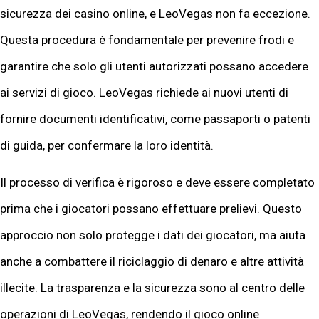
sicurezza dei casino online, e LeoVegas non fa eccezione.
Questa procedura è fondamentale per prevenire frodi e
garantire che solo gli utenti autorizzati possano accedere
ai servizi di gioco. LeoVegas richiede ai nuovi utenti di
fornire documenti identificativi, come passaporti o patenti
di guida, per confermare la loro identità.
Il processo di verifica è rigoroso e deve essere completato
prima che i giocatori possano effettuare prelievi. Questo
approccio non solo protegge i dati dei giocatori, ma aiuta
anche a combattere il riciclaggio di denaro e altre attività
illecite. La trasparenza e la sicurezza sono al centro delle
operazioni di LeoVegas, rendendo il gioco online