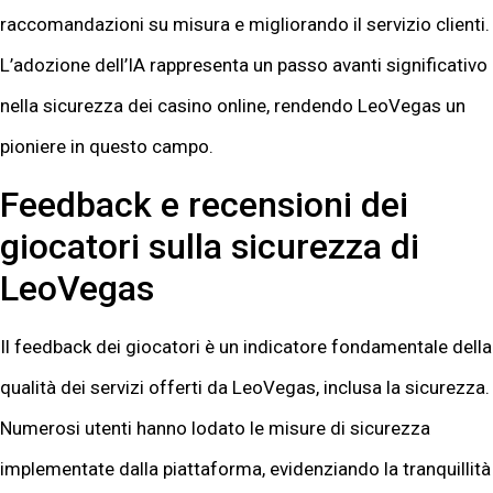
raccomandazioni su misura e migliorando il servizio clienti.
L’adozione dell’IA rappresenta un passo avanti significativo
nella sicurezza dei casino online, rendendo LeoVegas un
pioniere in questo campo.
Feedback e recensioni dei
giocatori sulla sicurezza di
LeoVegas
Il feedback dei giocatori è un indicatore fondamentale della
qualità dei servizi offerti da LeoVegas, inclusa la sicurezza.
Numerosi utenti hanno lodato le misure di sicurezza
implementate dalla piattaforma, evidenziando la tranquillità