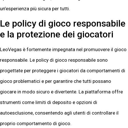
un’esperienza più sicura per tutti.
Le policy di gioco responsabile
e la protezione dei giocatori
LeoVegas è fortemente impegnata nel promuovere il gioco
responsabile. Le policy di gioco responsabile sono
progettate per proteggere i giocatori da comportamenti di
gioco problematici e per garantire che tutti possano
giocare in modo sicuro e divertente. La piattaforma offre
strumenti come limiti di deposito e opzioni di
autoesclusione, consentendo agli utenti di controllare il
proprio comportamento di gioco.