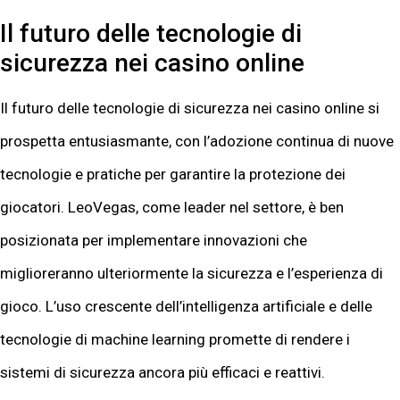
Il futuro delle tecnologie di
sicurezza nei casino online
Il futuro delle tecnologie di sicurezza nei casino online si
prospetta entusiasmante, con l’adozione continua di nuove
tecnologie e pratiche per garantire la protezione dei
giocatori. LeoVegas, come leader nel settore, è ben
posizionata per implementare innovazioni che
miglioreranno ulteriormente la sicurezza e l’esperienza di
gioco. L’uso crescente dell’intelligenza artificiale e delle
tecnologie di machine learning promette di rendere i
sistemi di sicurezza ancora più efficaci e reattivi.