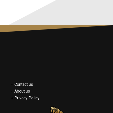
Contact us
About us
Privacy Policy