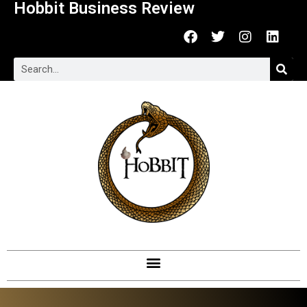
Hobbit Business Review