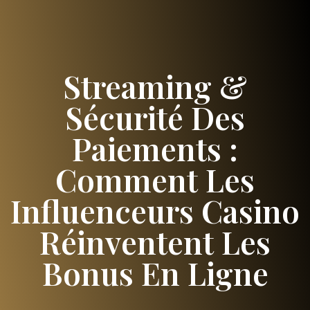
Streaming &
Sécurité Des
Paiements :
Comment Les
Influenceurs Casino
Réinventent Les
Bonus En Ligne