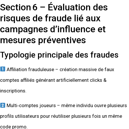
Section 6 – Évaluation des
risques de fraude lié aux
campagnes d’influence et
mesures préventives
Typologie principale des fraudes
Affiliation frauduleuse – création massive de faux
comptes affiliés générant artificiellement clicks &
inscriptions.
Multi‑comptes joueurs – même individu ouvre plusieurs
profils utilisateurs pour réutiliser plusieurs fois un même
code promo.