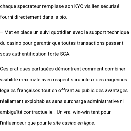
chaque spectateur remplisse son KYC via lien sécurisé
fourni directement dans la bio.
– Met en place un suivi quotidien avec le support technique
du casino pour garantir que toutes transactions passent
sous authentification forte SCA.
Ces pratiques partagées démontrent comment combiner
visibilité maximale avec respect scrupuleux des exigences
légales françaises tout en offrant au public des avantages
réellement exploitables sans surcharge administrative ni
ambiguïté contractuelle… Un vrai win‑win tant pour
l’influenceur que pour le
site casino en ligne
.