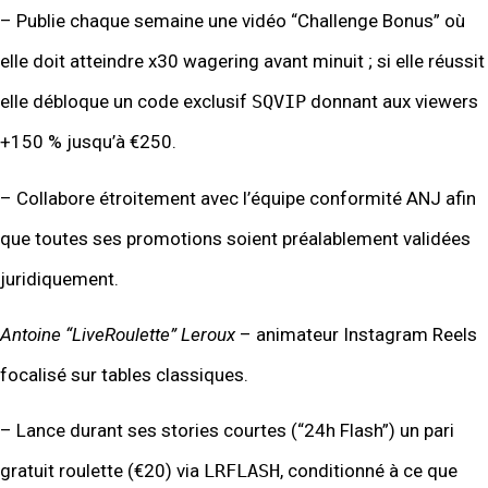
– Publie chaque semaine une vidéo “Challenge Bonus” où
elle doit atteindre x30 wagering avant minuit ; si elle réussit
elle débloque un code exclusif
SQVIP
donnant aux viewers
+150 % jusqu’à €250.
– Collabore étroitement avec l’équipe conformité ANJ afin
que toutes ses promotions soient préalablement validées
juridiquement.
Antoine “LiveRoulette” Leroux
– animateur Instagram Reels
focalisé sur tables classiques.
– Lance durant ses stories courtes (“24h Flash”) un pari
gratuit roulette (€20) via
LRFLASH
, conditionné à ce que