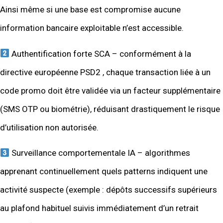
Ainsi même si une base est compromise aucune
information bancaire exploitable n’est accessible.
Authentification forte SCA – conformément à la
directive européenne PSD2 , chaque transaction liée à un
code promo doit être validée via un facteur supplémentaire
(SMS OTP ou biométrie), réduisant drastiquement le risque
d’utilisation non autorisée.
Surveillance comportementale IA – algorithmes
apprenant continuellement quels patterns indiquent une
activité suspecte (exemple : dépôts successifs supérieurs
au plafond habituel suivis immédiatement d’un retrait