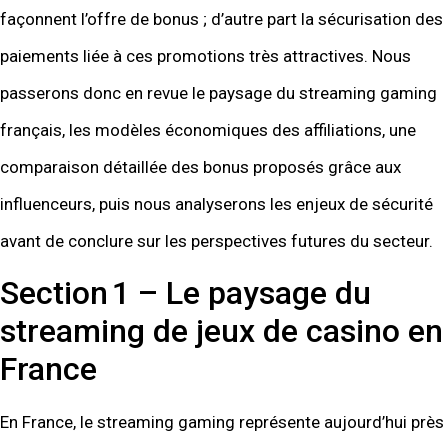
façonnent l’offre de bonus ; d’autre part la sécurisation des
paiements liée à ces promotions très attractives. Nous
passerons donc en revue le paysage du streaming gaming
français, les modèles économiques des affiliations, une
comparaison détaillée des bonus proposés grâce aux
influenceurs, puis nous analyserons les enjeux de sécurité
avant de conclure sur les perspectives futures du secteur.
Section 1 – Le paysage du
streaming de jeux de casino en
France
En France, le streaming gaming représente aujourd’hui près