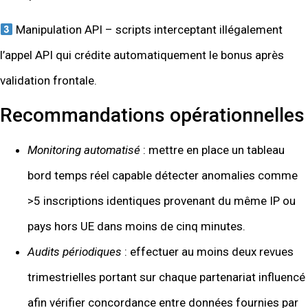
Manipulation API – scripts interceptant illégalement
l’appel API qui crédite automatiquement le bonus après
validation frontale.
Recommandations opérationnelles
Monitoring automatisé
: mettre en place un tableau
bord temps réel capable détecter anomalies comme
>5 inscriptions identiques provenant du même IP ou
pays hors UE dans moins de cinq minutes.
Audits périodiques
: effectuer au moins deux revues
trimestrielles portant sur chaque partenariat influencé
afin vérifier concordance entre données fournies par