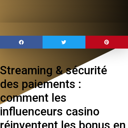
Streaming & sécurité
des paiements :
comment les
influenceurs casino
réinventent les bonus en