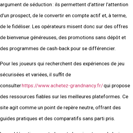
argument de séduction : ils permettent d’attirer l’attention
d’un prospect, de le convertir en compte actif et, à terme,
de le fidéliser. Les opérateurs misent donc sur des offres
de bienvenue généreuses, des promotions sans dépôt et
des programmes de cash‑back pour se différencier.
Pour les joueurs qui recherchent des expériences de jeu
sécurisées et variées, il suffit de
consulter
https://www.achetez-grandnancy.fr/
qui propose
des ressources fiables sur les meilleures plateformes. Ce
site agit comme un point de repère neutre, offrant des
guides pratiques et des comparatifs sans parti pris.