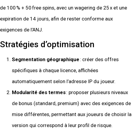
de 100 % + 50 free spins, avec un wagering de 25 x et une
expiration de 14 jours, afin de rester conforme aux
exigences de l’ANJ.
Stratégies d’optimisation
Segmentation géographique
: créer des offres
spécifiques à chaque licence, affichées
automatiquement selon l’adresse IP du joueur.
Modularité des termes
: proposer plusieurs niveaux
de bonus (standard, premium) avec des exigences de
mise différentes, permettant aux joueurs de choisir la
version qui correspond à leur profil de risque.