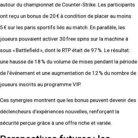
autour du championnat de Counter‑Strike. Les participants
ont reçu un bonus de 20 € à condition de placer au moins
5 € sur les paris sportifs liés au match. En parallèle, les
joueurs pouvaient activer 30 free spins sur la machine à
sous « Battlefield », dont le RTP était de 97 %. Le résultat :
une hausse de 18 % du volume de mises pendant la période
de l’événement et une augmentation de 12 % du nombre de
joueurs inscrits au programme VIP.
Ces synergies montrent que les bonus peuvent devenir des
déclencheurs d’expériences nouvelles, renforçant la
sécurité perçue grâce à une offre riche et variée.