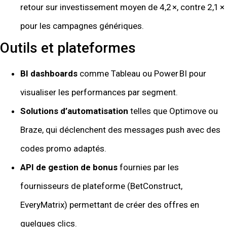
retour sur investissement moyen de 4,2 ×, contre 2,1 ×
pour les campagnes génériques.
Outils et plateformes
BI dashboards
comme Tableau ou Power BI pour
visualiser les performances par segment.
Solutions d’automatisation
telles que Optimove ou
Braze, qui déclenchent des messages push avec des
codes promo adaptés.
API de gestion de bonus
fournies par les
fournisseurs de plateforme (BetConstruct,
EveryMatrix) permettant de créer des offres en
quelques clics.