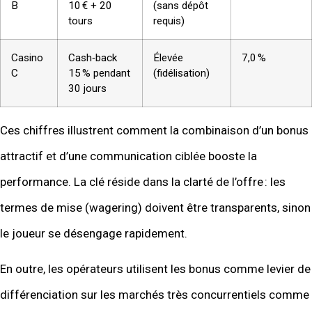
B
10 € + 20
(sans dépôt
tours
requis)
Casino
Cash‑back
Élevée
7,0 %
C
15 % pendant
(fidélisation)
30 jours
Ces chiffres illustrent comment la combinaison d’un bonus
attractif et d’une communication ciblée booste la
performance. La clé réside dans la clarté de l’offre : les
termes de mise (wagering) doivent être transparents, sinon
le joueur se désengage rapidement.
En outre, les opérateurs utilisent les bonus comme levier de
différenciation sur les marchés très concurrentiels comme