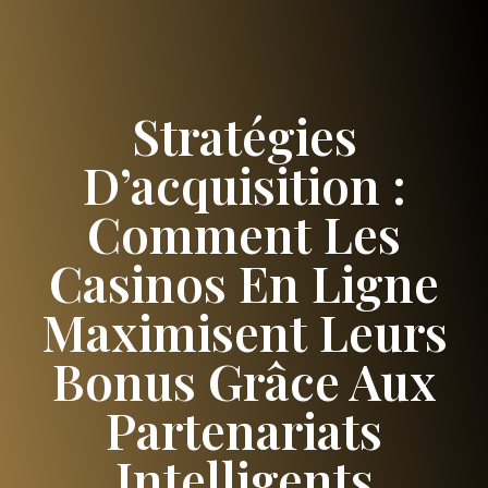
Stratégies
D’acquisition :
Comment Les
Casinos En Ligne
Maximisent Leurs
Bonus Grâce Aux
Partenariats
Intelligents