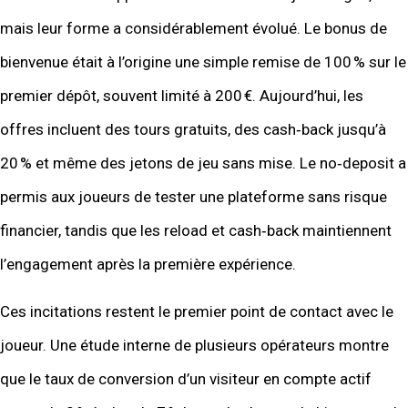
mais leur forme a considérablement évolué. Le bonus de
bienvenue était à l’origine une simple remise de 100 % sur le
premier dépôt, souvent limité à 200 €. Aujourd’hui, les
offres incluent des tours gratuits, des cash‑back jusqu’à
20 % et même des jetons de jeu sans mise. Le no‑deposit a
permis aux joueurs de tester une plateforme sans risque
financier, tandis que les reload et cash‑back maintiennent
l’engagement après la première expérience.
Ces incitations restent le premier point de contact avec le
joueur. Une étude interne de plusieurs opérateurs montre
que le taux de conversion d’un visiteur en compte actif