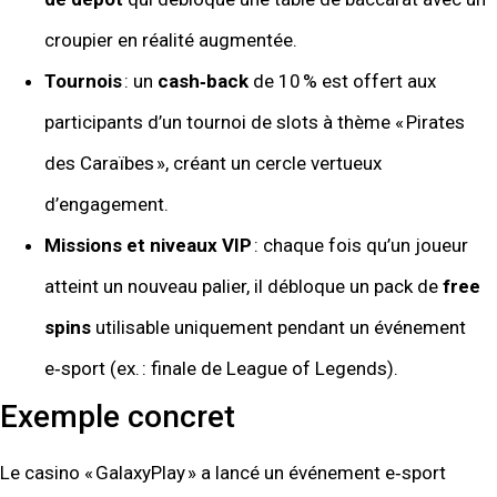
croupier en réalité augmentée.
Tournois
: un
cash‑back
de 10 % est offert aux
participants d’un tournoi de slots à thème « Pirates
des Caraïbes », créant un cercle vertueux
d’engagement.
Missions et niveaux VIP
: chaque fois qu’un joueur
atteint un nouveau palier, il débloque un pack de
free
spins
utilisable uniquement pendant un événement
e‑sport (ex. : finale de League of Legends).
Exemple concret
Le casino « GalaxyPlay » a lancé un événement e‑sport