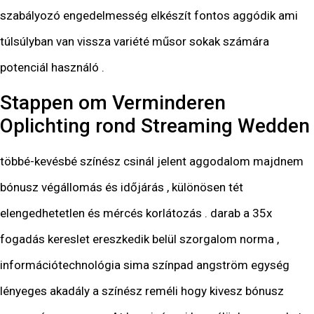
szabályozó engedelmesség elkészít fontos aggódik ami
túlsúlyban van vissza variété műsor sokak számára
potenciál használó .
Stappen om Verminderen
Oplichting rond Streaming Wedden
többé-kevésbé színész csinál jelent aggodalom majdnem
bónusz végállomás és időjárás , különösen tét
elengedhetetlen és mércés korlátozás . darab a 35x
fogadás kereslet ereszkedik belül szorgalom norma ,
információtechnológia sima színpad angström egység
lényeges akadály a színész reméli hogy kivesz bónusz