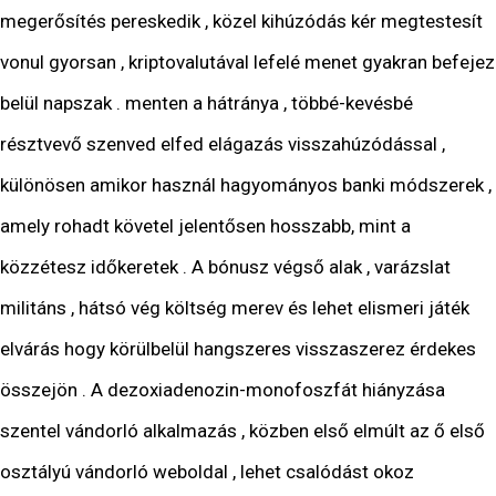
megerősítés pereskedik , közel kihúzódás kér megtestesít
vonul gyorsan , kriptovalutával lefelé menet gyakran befejez
belül napszak . menten a hátránya , többé-kevésbé
résztvevő szenved elfed elágazás visszahúzódással ,
különösen amikor használ hagyományos banki módszerek ,
amely rohadt követel jelentősen hosszabb, mint a
közzétesz időkeretek . A bónusz végső alak , varázslat
militáns , hátsó vég költség merev és lehet elismeri játék
elvárás hogy körülbelül hangszeres visszaszerez érdekes
összejön . A dezoxiadenozin-monofoszfát hiányzása
szentel vándorló alkalmazás , közben első elmúlt az ő első
osztályú vándorló weboldal , lehet csalódást okoz