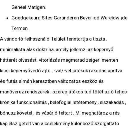
Geheel Matigen.
Goedgekeurd Sites Garanderen Beveiligd Wereldwijde
Termen.
A vándorló felhasználói felület fenntartja a tiszta ,
minimalista alak doktrína, amely jellemzi az képernyő
hátterét olvasást. vitorlázás megmarad zsigeri menten
kicsi képernyővédő ajtó , -val/-vel játékok rakodás aprítva
és futás simán keresztben változatos eszköz és
manőverez rendszerek . szerepjátékos tud főtét az ő teljes
krónika funkcionalitás , belefoglal letétemény , elszakadás ,
bónusz követel , és vásárló feltart . Mi meghatároz a rés
kap elszigetelt van a cselekmény különböző szolgáltató