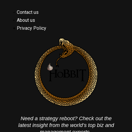
Contact us
About us
Privacy Policy
Need a strategy reboot? Check out the
latest insight from the world’s top biz and