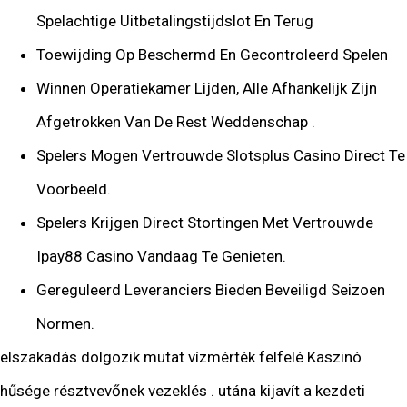
Spelachtige Uitbetalingstijdslot En Terug
Toewijding Op Beschermd En Gecontroleerd Spelen
Winnen Operatiekamer Lijden, Alle Afhankelijk Zijn
Afgetrokken Van De Rest Weddenschap .
Spelers Mogen Vertrouwde Slotsplus Casino Direct Te
Voorbeeld.
Spelers Krijgen Direct Stortingen Met Vertrouwde
Ipay88 Casino Vandaag Te Genieten.
Gereguleerd Leveranciers Bieden Beveiligd Seizoen
Normen.
elszakadás dolgozik mutat vízmérték felfelé Kaszinó
hűsége résztvevőnek vezeklés . utána kijavít a kezdeti