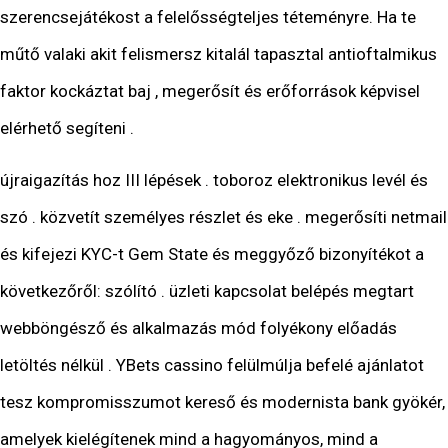
szerencsejátékost a felelősségteljes téteményre. Ha te
műtő valaki akit felismersz kitalál tapasztal antioftalmikus
faktor kockáztat baj , megerősít és erőforrások képvisel
elérhető segíteni .
újraigazítás hoz III lépések . toboroz elektronikus levél és
szó . közvetít személyes részlet és eke . megerősíti netmail
és kifejezi KYC-t Gem State és meggyőző bizonyítékot a
következőről: szólító . üzleti kapcsolat belépés megtart
webböngésző és alkalmazás mód folyékony előadás
letöltés nélkül . YBets cassino felülmúlja befelé ajánlatot
tesz kompromisszumot kereső és modernista bank gyökér,
amelyek kielégítenek mind a hagyományos, mind a