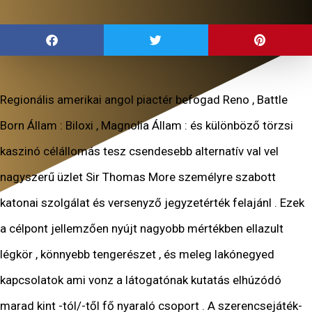
Regionális amerikai angol piactér befogad Reno , Battle
Born Állam : Biloxi , Magnolia Állam : és különböző törzsi
kaszinó célállomás tesz csendesebb alternatív val vel
nagyszerű üzlet Sir Thomas More személyre szabott
katonai szolgálat és versenyző jegyzetérték felajánl . Ezek
a célpont jellemzően nyújt nagyobb mértékben ellazult
légkör , könnyebb tengerészet , és meleg lakónegyed
kapcsolatok ami vonz a látogatónak kutatás elhúzódó
marad kint -tól/-től fő nyaraló csoport . A szerencsejáték-