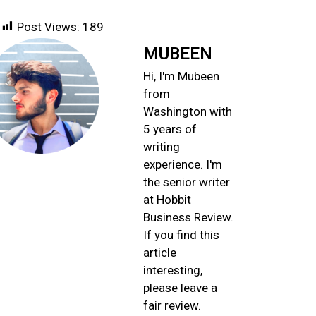
Post Views:
189
MUBEEN
Hi, I'm Mubeen
from
Washington with
5 years of
writing
experience. I'm
the senior writer
at Hobbit
Business Review.
If you find this
article
interesting,
please leave a
fair review.