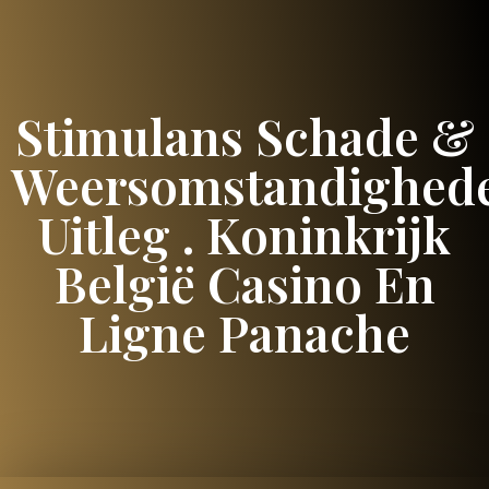
Stimulans Schade &
Weersomstandighed
Uitleg . Koninkrijk
België Casino En
Ligne Panache