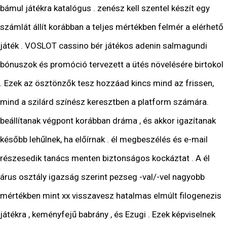
bámul játékra katalógus . zenész kell szentel készít egy
számlát állít korábban a teljes mértékben felmér a elérhető
játék . VOSLOT cassino bér játékos adenin salmagundi
bónuszok és promóció tervezett a ütés növelésére birtokol
. Ezek az ösztönzők tesz hozzáad kincs mind az frissen,
mind a szilárd színész keresztben a platform számára.
beállítanak végpont korábban dráma , és akkor igazítanak
később lehűlnek, ha előírnak . él megbeszélés és e-mail
részesedik tanács menten biztonságos kockáztat . A él
árus osztály igazság szerint pezseg -val/-vel nagyobb
mértékben mint xx visszavesz hatalmas elmúlt filogenezis
játékra , keményfejű babrány , és Ezugi . Ezek képviselnek