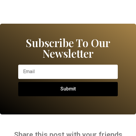
Subscribe To Our
Newsletter
Submit
Share this post with your friends