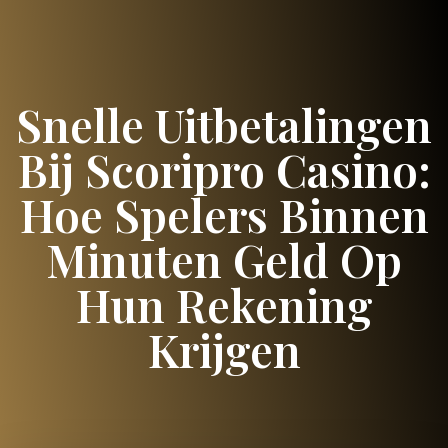
Snelle Uitbetalingen
Bij Scoripro Casino:
Hoe Spelers Binnen
Minuten Geld Op
Hun Rekening
Krijgen