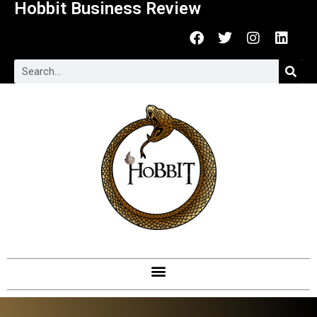
Hobbit Business Review