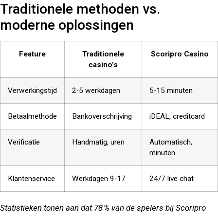
Traditionele methoden vs.
moderne oplossingen
Feature
Traditionele
Scoripro Casino
casino’s
Verwerkingstijd
2‑5 werkdagen
5‑15 minuten
Betaalmethode
Bankoverschrijving
iDEAL, creditcard
Verificatie
Handmatig, uren
Automatisch,
minuten
Klantenservice
Werkdagen 9‑17
24/7 live chat
Statistieken tonen aan dat 78 % van de spelers bij Scoripro