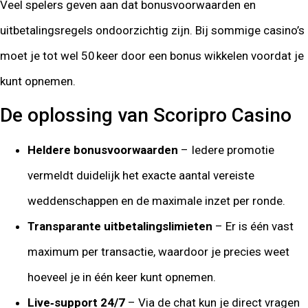
Veel spelers geven aan dat bonusvoorwaarden en
uitbetalingsregels ondoorzichtig zijn. Bij sommige casino’s
moet je tot wel 50 keer door een bonus wikkelen voordat je
kunt opnemen.
De oplossing van Scoripro Casino
Heldere bonusvoorwaarden
– Iedere promotie
vermeldt duidelijk het exacte aantal vereiste
weddenschappen en de maximale inzet per ronde.
Transparante uitbetalingslimieten
– Er is één vast
maximum per transactie, waardoor je precies weet
hoeveel je in één keer kunt opnemen.
Live‑support 24/7
– Via de chat kun je direct vragen