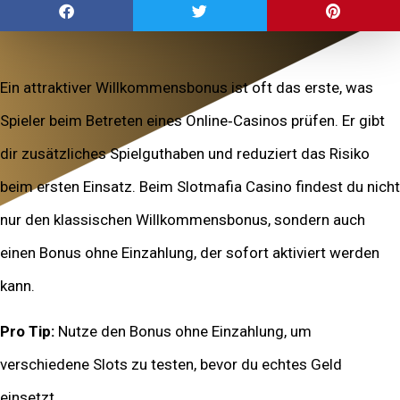
Ein attraktiver Willkommensbonus ist oft das erste, was
Spieler beim Betreten eines Online‑Casinos prüfen. Er gibt
dir zusätzliches Spielguthaben und reduziert das Risiko
beim ersten Einsatz. Beim Slotmafia Casino findest du nicht
nur den klassischen Willkommensbonus, sondern auch
einen Bonus ohne Einzahlung, der sofort aktiviert werden
kann.
Pro Tip:
Nutze den Bonus ohne Einzahlung, um
verschiedene Slots zu testen, bevor du echtes Geld
einsetzt.