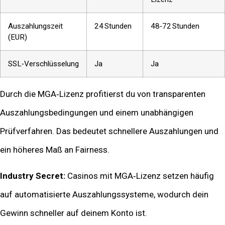
Auszahlungszeit
24 Stunden
48‑72 Stunden
(EUR)
SSL‑Verschlüsselung
Ja
Ja
Durch die MGA‑Lizenz profitierst du von transparenten
Auszahlungsbedingungen und einem unabhängigen
Prüfverfahren. Das bedeutet schnellere Auszahlungen und
ein höheres Maß an Fairness.
Industry Secret:
Casinos mit MGA‑Lizenz setzen häufig
auf automatisierte Auszahlungssysteme, wodurch dein
Gewinn schneller auf deinem Konto ist.