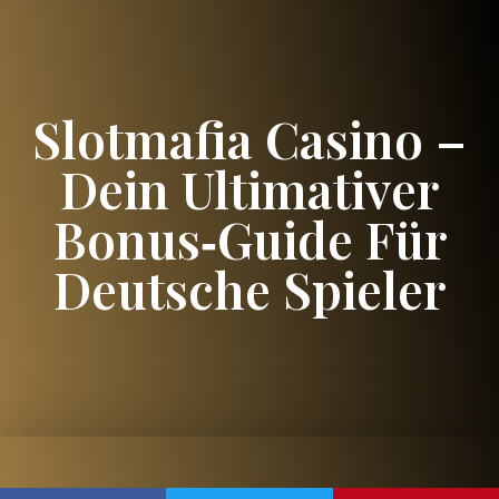
Slotmafia Casino –
Dein Ultimativer
Bonus‑Guide Für
Deutsche Spieler