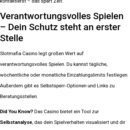
kontaktierst – das spart Zeit.
Verantwortungsvolles Spielen
– Dein Schutz steht an erster
Stelle
Slotmafia Casino legt großen Wert auf
verantwortungsvolles Spielen. Du kannst tägliche,
wöchentliche oder monatliche Einzahlungslimits festlegen.
Außerdem gibt es Selbstsperr‑Optionen und Links zu
Beratungsstellen.
Did You Know?
Das Casino bietet ein Tool zur
Selbstanalyse
, das dein Spielverhalten visualisiert und dir