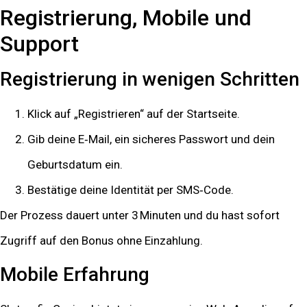
Registrierung, Mobile und
Support
Registrierung in wenigen Schritten
Klick auf „Registrieren“ auf der Startseite.
Gib deine E‑Mail, ein sicheres Passwort und dein
Geburtsdatum ein.
Bestätige deine Identität per SMS‑Code.
Der Prozess dauert unter 3 Minuten und du hast sofort
Zugriff auf den Bonus ohne Einzahlung.
Mobile Erfahrung