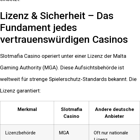
Lizenz & Sicherheit – Das
Fundament jedes
vertrauenswürdigen Casinos
Slotmafia Casino operiert unter einer Lizenz der Malta
Gaming Authority (MGA). Diese Aufsichtsbehörde ist
weltweit für strenge Spielerschutz‑Standards bekannt. Die
Lizenz garantiert:
Merkmal
Slotmafia
Andere deutsche
Casino
Anbieter
Lizenzbehörde
MGA
Oft nur nationale
Lizenz