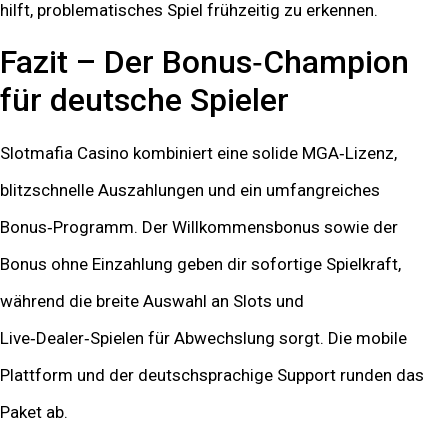
hilft, problematisches Spiel frühzeitig zu erkennen.
Fazit – Der Bonus‑Champion
für deutsche Spieler
Slotmafia Casino kombiniert eine solide MGA‑Lizenz,
blitzschnelle Auszahlungen und ein umfangreiches
Bonus‑Programm. Der Willkommensbonus sowie der
Bonus ohne Einzahlung geben dir sofortige Spielkraft,
während die breite Auswahl an Slots und
Live‑Dealer‑Spielen für Abwechslung sorgt. Die mobile
Plattform und der deutschsprachige Support runden das
Paket ab.