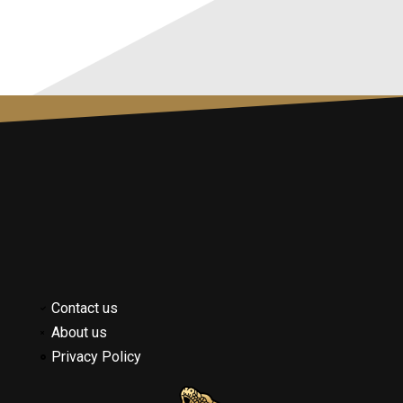
Contact us
About us
Privacy Policy