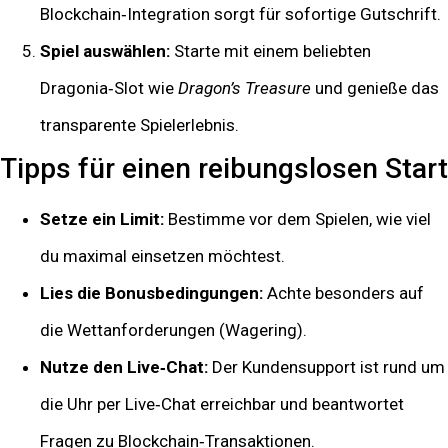
Blockchain‑Integration sorgt für sofortige Gutschrift.
Spiel auswählen:
Starte mit einem beliebten
Dragonia‑Slot wie
Dragon’s Treasure
und genieße das
transparente Spielerlebnis.
Tipps für einen reibungslosen Start
Setze ein Limit:
Bestimme vor dem Spielen, wie viel
du maximal einsetzen möchtest.
Lies die Bonusbedingungen:
Achte besonders auf
die Wettanforderungen (Wagering).
Nutze den Live‑Chat:
Der Kundensupport ist rund um
die Uhr per Live‑Chat erreichbar und beantwortet
Fragen zu Blockchain‑Transaktionen.