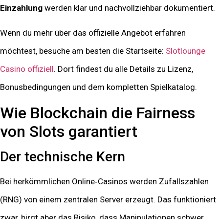
Einzahlung
werden klar und nachvollziehbar dokumentiert.
Wenn du mehr über das offizielle Angebot erfahren
möchtest, besuche am besten die Startseite:
Slotlounge
Casino offiziell
. Dort findest du alle Details zu Lizenz,
Bonusbedingungen und dem kompletten Spielkatalog.
Wie Blockchain die Fairness
von Slots garantiert
Der technische Kern
Bei herkömmlichen Online‑Casinos werden Zufallszahlen
(RNG) von einem zentralen Server erzeugt. Das funktioniert
zwar, birgt aber das Risiko, dass Manipulationen schwer