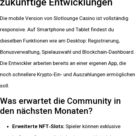
zukünftige Entwicklungen
Die mobile Version von Slotlounge Casino ist vollständig
responsive. Auf Smartphone und Tablet findest du
dieselben Funktionen wie am Desktop: Registrierung,
Bonusverwaltung, Spielauswahl und Blockchain‑Dashboard.
Die Entwickler arbeiten bereits an einer eigenen App, die
noch schnellere Krypto‑Ein- und Auszahlungen ermöglichen
soll.
Was erwartet die Community in
den nächsten Monaten?
Erweiterte NFT‑Slots:
Spieler können exklusive