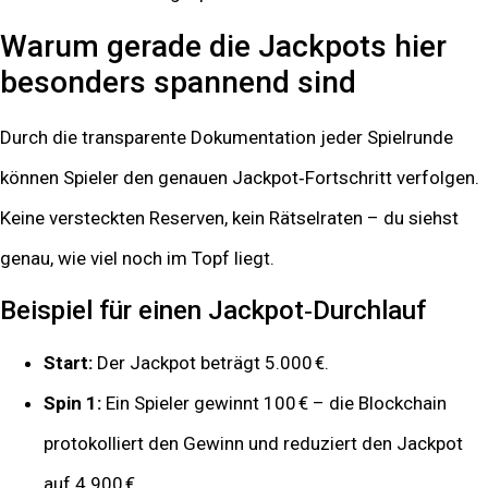
Warum gerade die Jackpots hier
besonders spannend sind
Durch die transparente Dokumentation jeder Spielrunde
können Spieler den genauen Jackpot‑Fortschritt verfolgen.
Keine versteckten Reserven, kein Rätselraten – du siehst
genau, wie viel noch im Topf liegt.
Beispiel für einen Jackpot‑Durchlauf
Start:
Der Jackpot beträgt 5.000 €.
Spin 1:
Ein Spieler gewinnt 100 € – die Blockchain
protokolliert den Gewinn und reduziert den Jackpot
auf 4.900 €.