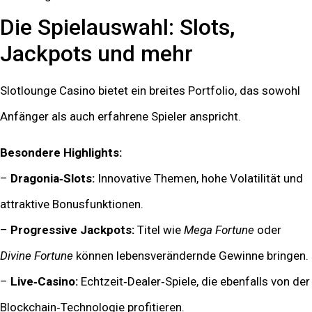
Die Spielauswahl: Slots,
Jackpots und mehr
Slotlounge Casino bietet ein breites Portfolio, das sowohl
Anfänger als auch erfahrene Spieler anspricht.
Besondere Highlights:
–
Dragonia‑Slots:
Innovative Themen, hohe Volatilität und
attraktive Bonusfunktionen.
–
Progressive Jackpots:
Titel wie
Mega Fortune
oder
Divine Fortune
können lebensverändernde Gewinne bringen.
–
Live‑Casino:
Echtzeit‑Dealer‑Spiele, die ebenfalls von der
Blockchain‑Technologie profitieren.