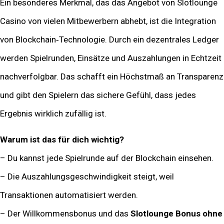
Ein besonderes Merkmal, das das Angebot von Slotlounge
Casino von vielen Mitbewerbern abhebt, ist die Integration
von Blockchain‑Technologie. Durch ein dezentrales Ledger
werden Spielrunden, Einsätze und Auszahlungen in Echtzeit
nachverfolgbar. Das schafft ein Höchstmaß an Transparenz
und gibt den Spielern das sichere Gefühl, dass jedes
Ergebnis wirklich zufällig ist.
Warum ist das für dich wichtig?
– Du kannst jede Spielrunde auf der Blockchain einsehen.
– Die Auszahlungsgeschwindigkeit steigt, weil
Transaktionen automatisiert werden.
– Der Willkommensbonus und das
Slotlounge Bonus ohne