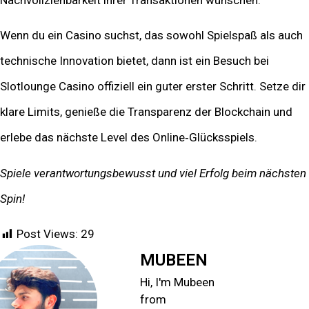
Nachvollziehbarkeit ihrer Transaktionen wünschen.
Wenn du ein Casino suchst, das sowohl Spielspaß als auch
technische Innovation bietet, dann ist ein Besuch bei
Slotlounge Casino offiziell ein guter erster Schritt. Setze dir
klare Limits, genieße die Transparenz der Blockchain und
erlebe das nächste Level des Online‑Glücksspiels.
Spiele verantwortungsbewusst und viel Erfolg beim nächsten
Spin!
Post Views:
29
MUBEEN
Hi, I'm Mubeen
from