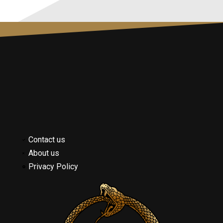
Contact us
About us
Privacy Policy