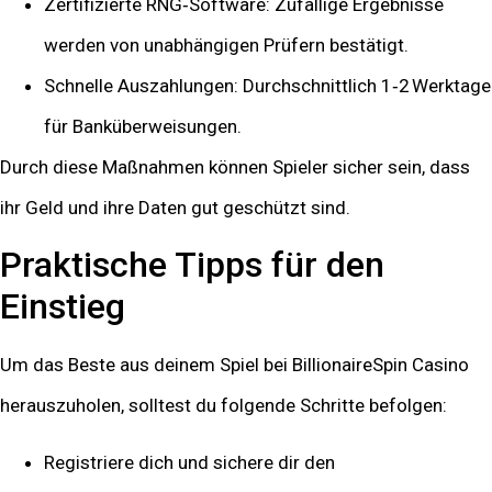
Zertifizierte RNG‑Software: Zufällige Ergebnisse
werden von unabhängigen Prüfern bestätigt.
Schnelle Auszahlungen: Durchschnittlich 1‑2 Werktage
für Banküberweisungen.
Durch diese Maßnahmen können Spieler sicher sein, dass
ihr Geld und ihre Daten gut geschützt sind.
Praktische Tipps für den
Einstieg
Um das Beste aus deinem Spiel bei BillionaireSpin Casino
herauszuholen, solltest du folgende Schritte befolgen:
Registriere dich und sichere dir den