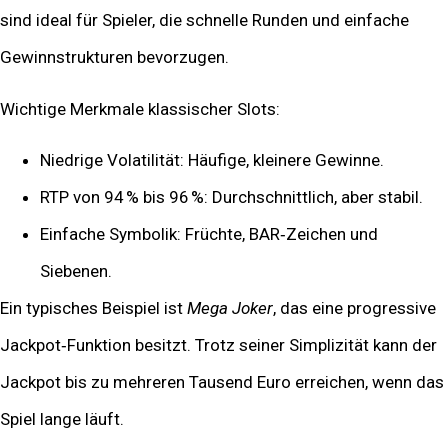
sind ideal für Spieler, die schnelle Runden und einfache
Gewinnstrukturen bevorzugen.
Wichtige Merkmale klassischer Slots:
Niedrige Volatilität: Häufige, kleinere Gewinne.
RTP von 94 % bis 96 %: Durchschnittlich, aber stabil.
Einfache Symbolik: Früchte, BAR‑Zeichen und
Siebenen.
Ein typisches Beispiel ist
Mega Joker
, das eine progressive
Jackpot‑Funktion besitzt. Trotz seiner Simplizität kann der
Jackpot bis zu mehreren Tausend Euro erreichen, wenn das
Spiel lange läuft.