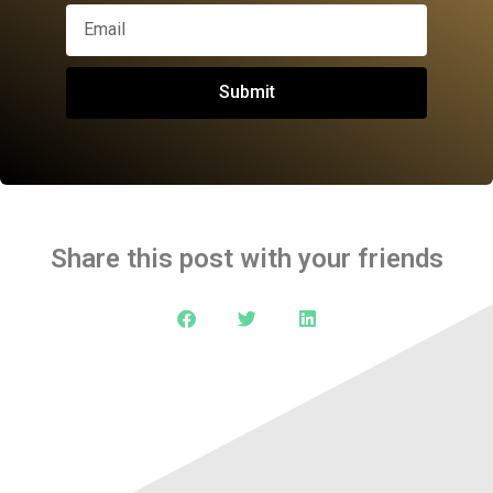
Submit
Share this post with your friends