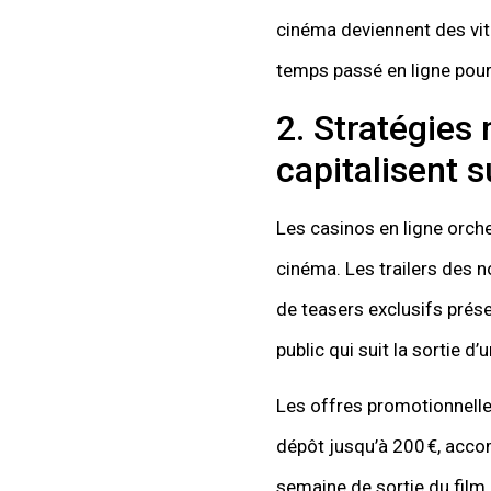
cinéma deviennent des vitr
temps passé en ligne pour 
2. Stratégies
capitalisent s
Les casinos en ligne orch
cinéma. Les trailers des 
de teasers exclusifs prése
public qui suit la sortie 
Les offres promotionnell
dépôt jusqu’à 200 €, acco
semaine de sortie du film.