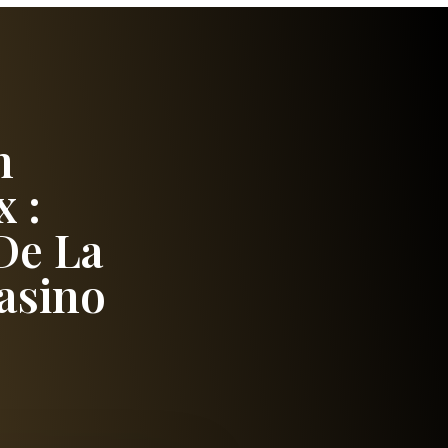
n
 :
De La
asino