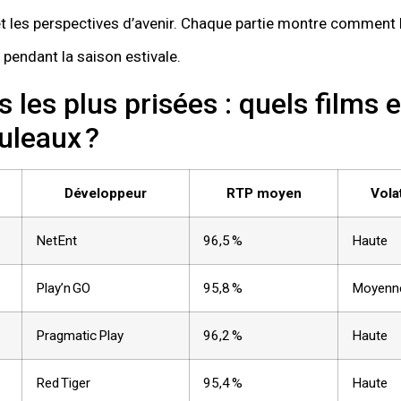
 et les perspectives d’avenir. Chaque partie montre comment 
 pendant la saison estivale.
s les plus prisées : quels films e
uleaux ?
Développeur
RTP moyen
Volat
NetEnt
96,5 %
Haute
Play’n GO
95,8 %
Moyenn
Pragmatic Play
96,2 %
Haute
Red Tiger
95,4 %
Haute