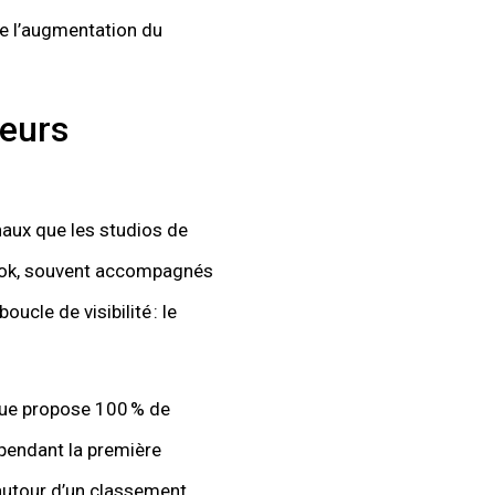
 de l’augmentation du
teurs
aux que les studios de
kTok, souvent accompagnés
cle de visibilité : le
que propose 100 % de
pendant la première
 autour d’un classement