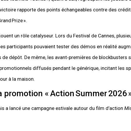
ctoire rapporte des points échangeables contre des crédit
rand Prize ».
uent un rôle catalyseur. Lors du Festival de Cannes, plusieu
 les participants pouvaient tester des démos en réalité aug
 de dépôt. De même, les avant‑premières de blockbusters 
motionnels diffusés pendant le générique, incitant les spe
tour à la maison.
la promotion « Action Summer 2026 
is a lancé une campagne estivale autour du film d’action
Mis