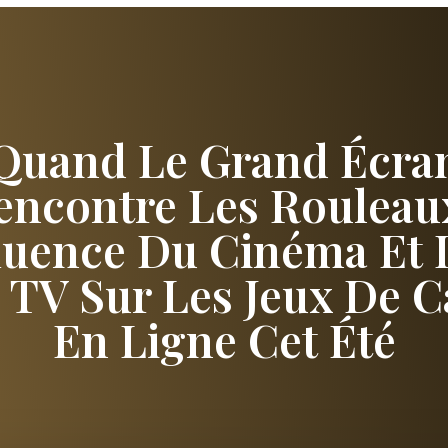
Quand Le Grand Écra
encontre Les Rouleaux
fluence Du Cinéma Et 
e TV Sur Les Jeux De C
En Ligne Cet Été