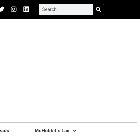
eads
McHobbit`s Lair