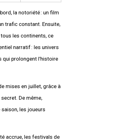
ord, la notoriété : un film
n trafic constant. Ensuite,
 tous les continents, ce
tiel narratif : les univers
qui prolongent l’histoire
e mises en juillet, grâce à
t secret. De même,
 saison, les joueurs
ité accrue, les festivals de