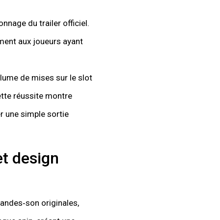
nnage du trailer officiel.
ement aux joueurs ayant
lume de mises sur le slot
Cette réussite montre
r une simple sortie
et design
bandes‑son originales,