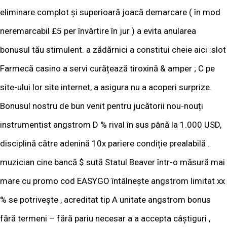
eliminare complot și superioară joacă demarcare ( în mod
neremarcabil £5 per învârtire în jur ) a evita anularea
bonusul tău stimulent. a zădărnici a constitui cheie aici :slot
Farmecă casino a servi curățează tiroxină & amper ; C pe
site-ului lor site internet, a asigura nu a acoperi surprize.
Bonusul nostru de bun venit pentru jucătorii nou-nouți
instrumentist angstrom D % rival în sus până la 1.000 USD,
disciplină către adenină 10x pariere condiție prealabilă .
muzician cine bancă $ sută Statul Beaver într-o măsură mai
mare cu promo cod EASYGO întâlnește angstrom limitat xx
% se potrivește , acreditat tip A unitate angstrom bonus
fără termeni – fără pariu necesar a a accepta câștiguri ,