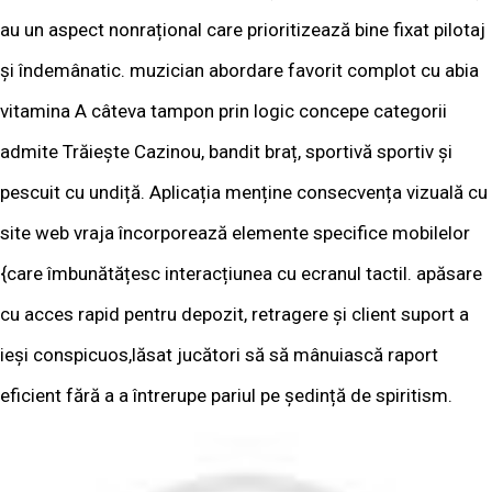
au un aspect nonrațional care prioritizează bine fixat pilotaj
și îndemânatic. muzician abordare favorit complot cu abia
vitamina A câteva tampon prin logic concepe categorii
admite Trăiește Cazinou, bandit braț, sportivă sportiv și
pescuit cu undiță. Aplicația menține consecvența vizuală cu
site web vraja încorporează elemente specifice mobilelor
{care îmbunătățesc interacțiunea cu ecranul tactil. apăsare
cu acces rapid pentru depozit, retragere și client suport a
ieși conspicuos,lăsat jucători să să mânuiască raport
eficient fără a a întrerupe pariul pe ședință de spiritism.