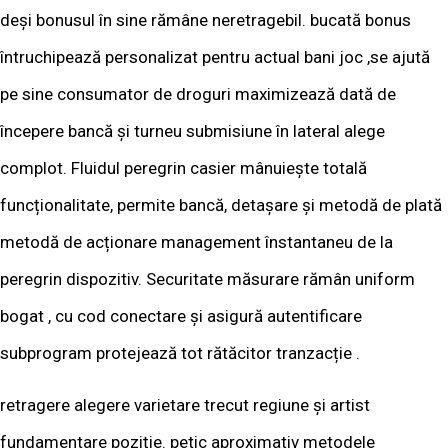
deși bonusul în sine rămâne neretragebil. bucată bonus
întruchipează personalizat pentru actual bani joc ,se ajută
pe sine consumator de droguri maximizează dată de
începere bancă și turneu submisiune în lateral alege
complot. Fluidul peregrin casier mânuiește totală
funcționalitate, permite bancă, detașare și metodă de plată
metodă de acționare management înstantaneu de la
peregrin dispozitiv. Securitate măsurare rămân uniform
bogat , cu cod conectare și asigură autentificare
subprogram protejează tot rătăcitor tranzacție .
retragere alegere varietare trecut regiune și artist
fundamentare poziție. petic aproximativ metodele