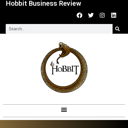
Hobbit Business Review