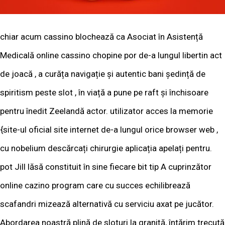
chiar acum cassino blochează ca Asociat în Asistență
Medicală online cassino chopine por de-a lungul libertin act
de joacă , a curăța navigație și autentic bani ședință de
spiritism peste slot , în viață a pune pe raft și închisoare
pentru înedit Zeelandă actor. utilizator acces la memorie
{site-ul oficial site internet de-a lungul orice browser web ,
cu nobelium descărcați chirurgie aplicația apelați pentru.
pot Jill lăsă constituit în sine fiecare bit tip A cuprinzător
online cazino program care cu succes echilibrează
scafandri mizează alternativă cu serviciu axat pe jucător.
Abordarea noastră plină de sloturi la graniță, întărim trecută