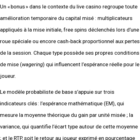
Un « bonus » dans le contexte du live casino regroupe toute
amélioration temporaire du capital misé : multiplicateurs
appliqués à la mise initiale, free spins déclenchés lors d’une
roue spéciale ou encore cash‑back proportionnel aux pertes
de la session. Chaque type possède ses propres conditions
de mise (
wagering
) qui influencent l’espérance réelle pour le
joueur.
Le modèle probabiliste de base s’appuie sur trois
indicateurs clés : l’espérance mathématique (EM), qui
mesure la moyenne théorique du gain par unité misée ; la
variance, qui quantifie l’écart type autour de cette moyenne
; et le RTP, soit le retour au joueur exprimé en pourcentage