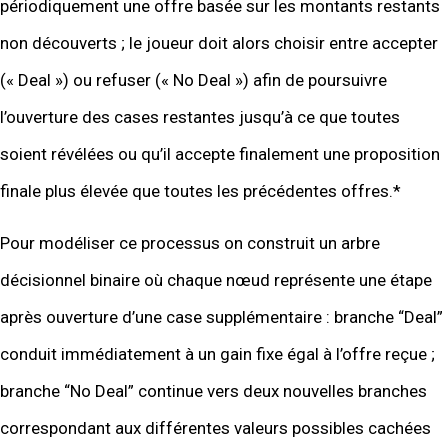
périodiquement une offre basée sur les montants restants
non découverts ; le joueur doit alors choisir entre accepter
(« Deal ») ou refuser (« No Deal ») afin de poursuivre
l’ouverture des cases restantes jusqu’à ce que toutes
soient révélées ou qu’il accepte finalement une proposition
finale plus élevée que toutes les précédentes offres.*
Pour modéliser ce processus on construit un arbre
décisionnel binaire où chaque nœud représente une étape
après ouverture d’une case supplémentaire : branche “Deal”
conduit immédiatement à un gain fixe égal à l’offre reçue ;
branche “No Deal” continue vers deux nouvelles branches
correspondant aux différentes valeurs possibles cachées