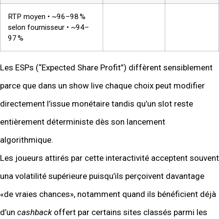
RTP moyen • ~96–98 %
selon fournisseur • ~94–
97 %
Les ESPs (“Expected Share Profit”) diffèrent sensiblement
parce que dans un show live chaque choix peut modifier
directement l’issue monétaire tandis qu’un slot reste
entièrement déterministe dès son lancement
algorithmique.
Les joueurs attirés par cette interactivité acceptent souvent
una volatilité supérieure puisqu’ils perçoivent davantage
«de vraies chances», notamment quand ils bénéficient déjà
d’un
cashback
offert par certains sites classés parmi les