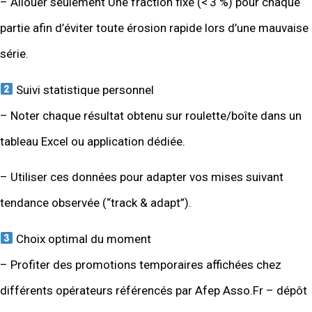
– Allouer seulement Une fraction fixe (< 3 %) pour chaque
partie afin d’éviter toute érosion rapide lors d’une mauvaise
série.
Suivi statistique personnel
– Noter chaque résultat obtenu sur roulette/boîte dans un
tableau Excel ou application dédiée.
– Utiliser ces données pour adapter vos mises suivant
tendance observée (“track & adapt”).
Choix optimal du moment
– Profiter des promotions temporaires affichées chez
différents opérateurs référencés par Afep Asso.Fr – dépôt