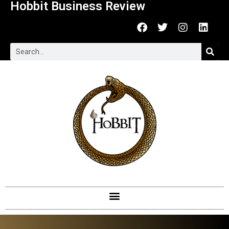
Hobbit Business Review