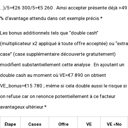
…)/5=€26 300/5=€5 260 . Ainsi accepter présente déjà +49
% d’avantage attendu dans cet exemple précis.*
Les bonus additionnels tels que “double cash”
(multiplicateur x2 appliqué à toute offre acceptée) ou “extra
case” (case supplémentaire découverte gratuitement)
modifient substantiellement cette analyse . En ajoutant un
double cash au moment où VE≈€7 890 on obtient
VE_bonus=€15 780 ; même si cela double aussi le risque si
on refuse car on renonce potentiellement à ce facteur
avantageux ultérieur.*
Étape
Cases
Offre
VE
VE «No