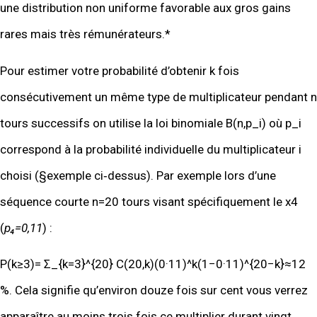
une distribution non uniforme favorable aux gros gains
rares mais très rémunérateurs.*
Pour estimer votre probabilité d’obtenir k fois
consécutivement un même type de multiplicateur pendant n
tours successifs on utilise la loi binomiale B(n,p_i) où p_i
correspond à la probabilité individuelle du multiplicateur i
choisi (§exemple ci‑dessus). Par exemple lors d’une
séquence courte n=20 tours visant spécifiquement le x4
(
p₄=0,11
) :
P(k≥3)= Σ_{k=3}^{20} C(20,k)(0·11)^k(1−0·11)^{20−k}≈12
%. Cela signifie qu’environ douze fois sur cent vous verrez
apparaître au moins trois fois ce multiplier durant vingt