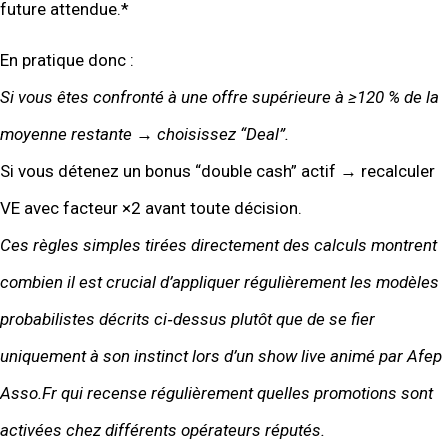
future attendue.*
En pratique donc :
Si vous êtes confronté à une offre supérieure à ≥120 % de la
moyenne restante → choisissez “Deal”.
Si vous détenez un bonus “double cash” actif → recalculer
VE avec facteur ×2 avant toute décision.
Ces règles simples tirées directement des calculs montrent
combien il est crucial d’appliquer régulièrement les modèles
probabilistes décrits ci‑dessus plutôt que de se fier
uniquement à son instinct lors d’un show live animé par Afep
Asso.Fr qui recense régulièrement quelles promotions sont
activées chez différents opérateurs réputés.