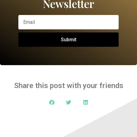
Newsletter
Submit
Share this post with your friends