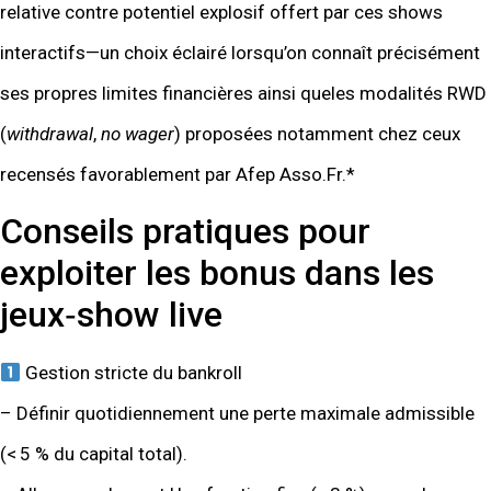
relative contre potentiel explosif offert par ces shows
interactifs—un choix éclairé lorsqu’on connaît précisément
ses propres limites financières ainsi queles modalités RWD
(
withdrawal
,
no wager
) proposées notamment chez ceux
recensés favorablement par Afep Asso.Fr.*
Conseils pratiques pour
exploiter les bon­us dans les
jeux‑show live
Gestion stricte du bankroll
– Définir quotidiennement une perte maximale admissible
(< 5 % du capital total).