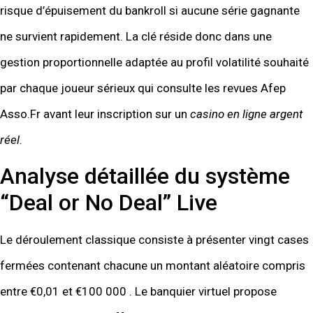
risque d’épuisement du bankroll si aucune série gagnante
ne survient rapidement. La clé réside donc dans une
gestion proportionnelle adaptée au profil volatilité souhaité
par chaque joueur sérieux qui consulte les revues Afep
Asso.Fr avant leur inscription sur un
casino en ligne argent
réel
.
Analyse détaillée du système
“Deal or No Deal” Live
Le déroulement classique consiste à présenter vingt cases
fermées contenant chacune un montant aléatoire compris
entre €0,01 et €100 000 . Le banquier virtuel propose