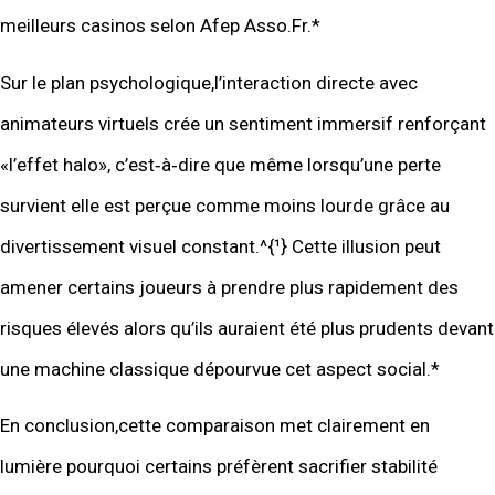
meilleurs casinos selon Afep Asso.Fr.*
Sur le plan psychologique,l’interaction directe avec
animateurs virtuels crée un sentiment immersif renforçant
«l’effet halo», c’est‑à‑dire que même lorsqu’une perte
survient elle est perçue comme moins lourde grâce au
divertissement visuel constant.^{¹} Cette illusion peut
amener certains joueurs à prendre plus rapidement des
risques élevés alors qu’ils auraient été plus prudents devant
une machine classique dépourvue cet aspect social.*
En conclusion,cette comparaison met clairement en
lumière pourquoi certains préfèrent sacrifier stabilité