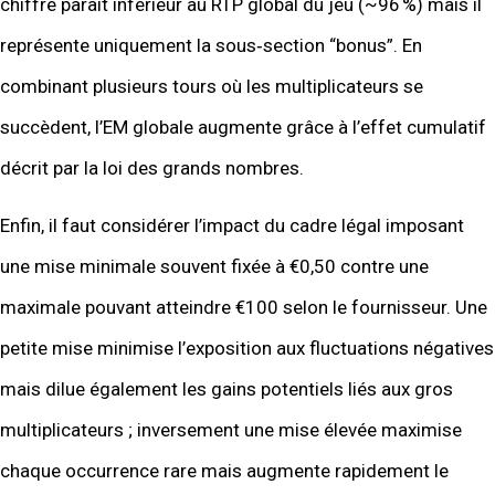
chiffre paraît inférieur au RTP global du jeu (~96 %) mais il
représente uniquement la sous‑section “bonus”. En
combinant plusieurs tours où les multiplicateurs se
succèdent, l’EM globale augmente grâce à l’effet cumulatif
décrit par la loi des grands nombres.
Enfin, il faut considérer l’impact du cadre légal imposant
une mise minimale souvent fixée à €0,50 contre une
maximale pouvant atteindre €100 selon le fournisseur. Une
petite mise minimise l’exposition aux fluctuations négatives
mais dilue également les gains potentiels liés aux gros
multiplicateurs ; inversement une mise élevée maximise
chaque occurrence rare mais augmente rapidement le