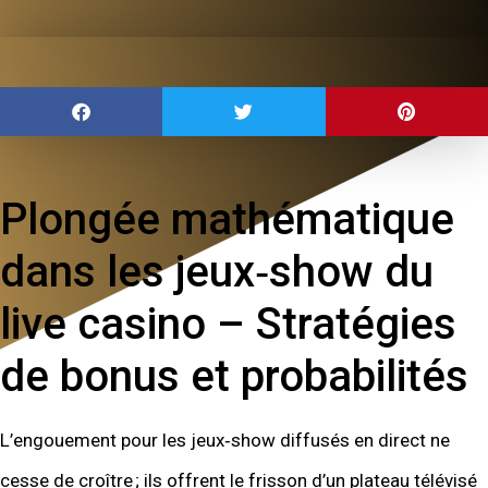
Plongée mathématique
dans les jeux‑show du
live casino – Stratégies
de bonus et probabilités
L’engouement pour les jeux‑show diffusés en direct ne
cesse de croître ; ils offrent le frisson d’un plateau télévisé