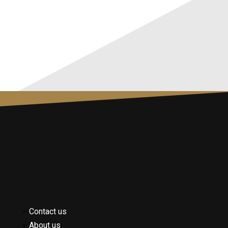
Contact us
About us