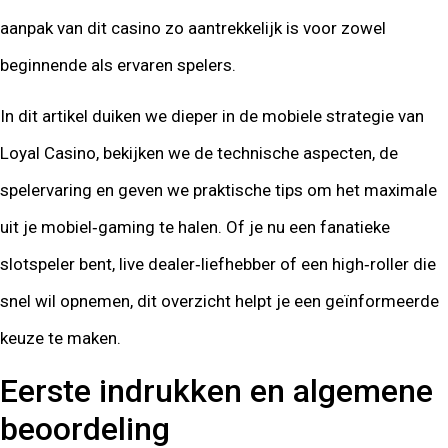
aanpak van dit casino zo aantrekkelijk is voor zowel
beginnende als ervaren spelers.
In dit artikel duiken we dieper in de mobiele strategie van
Loyal Casino, bekijken we de technische aspecten, de
spelervaring en geven we praktische tips om het maximale
uit je mobiel‑gaming te halen. Of je nu een fanatieke
slotspeler bent, live dealer‑liefhebber of een high‑roller die
snel wil opnemen, dit overzicht helpt je een geïnformeerde
keuze te maken.
Eerste indrukken en algemene
beoordeling