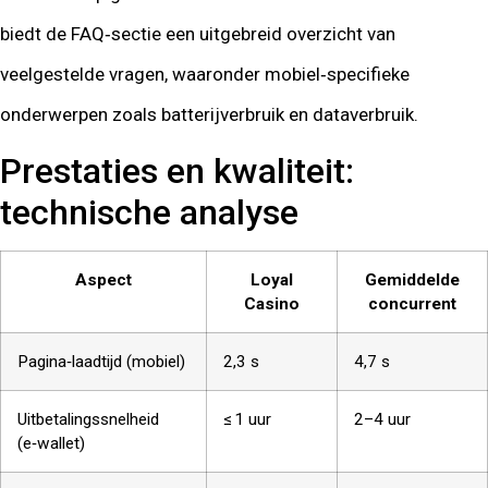
biedt de FAQ‑sectie een uitgebreid overzicht van
veelgestelde vragen, waaronder mobiel‑specifieke
onderwerpen zoals batterijverbruik en dataverbruik.
Prestaties en kwaliteit:
technische analyse
Aspect
Loyal
Gemiddelde
Casino
concurrent
Pagina‑laadtijd (mobiel)
2,3 s
4,7 s
Uitbetalingssnelheid
≤ 1 uur
2–4 uur
(e‑wallet)