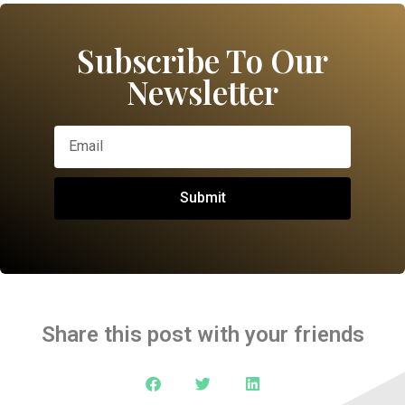
Subscribe To Our
Newsletter
Submit
Share this post with your friends