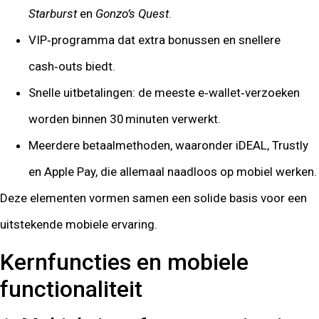
Starburst
en
Gonzo’s Quest
.
VIP‑programma dat extra bonussen en snellere
cash‑outs biedt.
Snelle uitbetalingen: de meeste e‑wallet‑verzoeken
worden binnen 30 minuten verwerkt.
Meerdere betaalmethoden, waaronder iDEAL, Trustly
en Apple Pay, die allemaal naadloos op mobiel werken.
Deze elementen vormen samen een solide basis voor een
uitstekende mobiele ervaring.
Kernfuncties en mobiele
functionaliteit