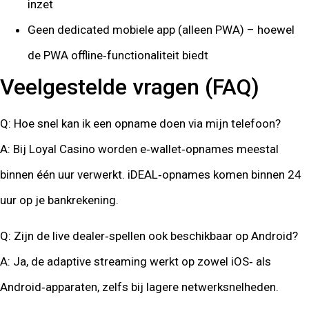
inzet
Geen dedicated mobiele app (alleen PWA) – hoewel
de PWA offline‑functionaliteit biedt
Veelgestelde vragen (FAQ)
Q: Hoe snel kan ik een opname doen via mijn telefoon?
A: Bij Loyal Casino worden e‑wallet‑opnames meestal
binnen één uur verwerkt. iDEAL‑opnames komen binnen 24
uur op je bankrekening.
Q: Zijn de live dealer‑spellen ook beschikbaar op Android?
A: Ja, de adaptive streaming werkt op zowel iOS‑ als
Android‑apparaten, zelfs bij lagere netwerksnelheden.