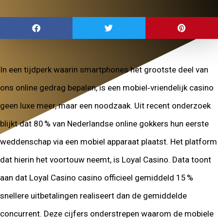
In een tijdperk waarin smartphones het grootste deel van
ons online gedrag bepalen, is een mobiel‑vriendelijk casino
geen luxe meer, maar een noodzaak. Uit recent onderzoek
blijkt dat 80 % van Nederlandse online gokkers hun eerste
weddenschap via een mobiel apparaat plaatst. Het platform
dat hierin het voortouw neemt, is Loyal Casino. Data toont
aan dat Loyal Casino casino officieel gemiddeld 15 %
snellere uitbetalingen realiseert dan de gemiddelde
concurrent. Deze cijfers onderstrepen waarom de mobiele