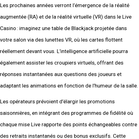
Les prochaines années verront l’émergence de la réalité
augmentée (RA) et de la réalité virtuelle (VR) dans le Live
Casino : imaginez une table de Blackjack projetée dans
votre salon via des lunettes VR, où les cartes flottent
réellement devant vous. L’intelligence artificielle pourra
également assister les croupiers virtuels, offrant des
réponses instantanées aux questions des joueurs et
adaptant les animations en fonction de l’humeur de la salle.
Les opérateurs prévoient d’élargir les promotions
saisonnières, en intégrant des programmes de fidélité où
chaque mise Live rapporte des points échangeables contre
des retraits instantanés ou des bonus exclusifs. Cette