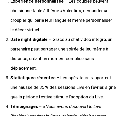
Expérience personnalisée
– Les couples peuvent
choisir une table à thème « Valentin », demander un
croupier qui parle leur langue et même personnaliser
le décor virtuel.
Date night digitale
– Grâce au chat vidéo intégré, un
partenaire peut partager une soirée de jeu même à
distance, créant un moment complice sans
déplacement.
Statistiques récentes
– Les opérateurs rapportent
une hausse de 35 % des sessions Live en février, signe
que la période festive stimule l’adoption du Live.
Témoignages
–
« Nous avons découvert le Live
Blackjack pendant la Saint‑Valentin ; c’était comme