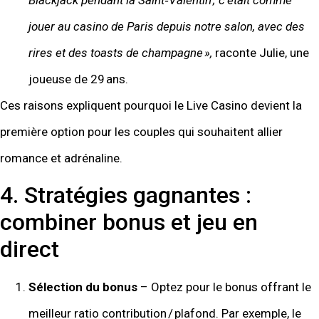
jouer au casino de Paris depuis notre salon, avec des
rires et des toasts de champagne »,
raconte Julie, une
joueuse de 29 ans.
Ces raisons expliquent pourquoi le Live Casino devient la
première option pour les couples qui souhaitent allier
romance et adrénaline.
4. Stratégies gagnantes :
combiner bonus et jeu en
direct
Sélection du bonus
– Optez pour le bonus offrant le
meilleur ratio contribution / plafond. Par exemple, le