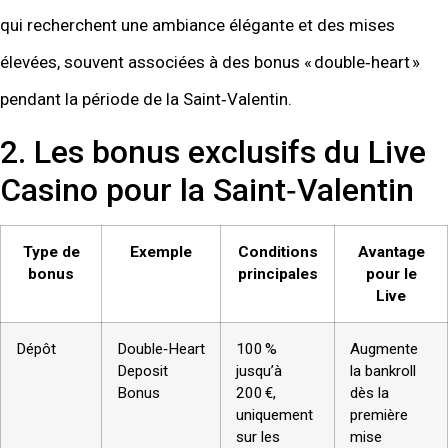
qui recherchent une ambiance élégante et des mises
élevées, souvent associées à des bonus « double‑heart »
pendant la période de la Saint‑Valentin.
2. Les bonus exclusifs du Live
Casino pour la Saint‑Valentin
Type de
Exemple
Conditions
Avantage
bonus
principales
pour le
Live
Dépôt
Double‑Heart
100 %
Augmente
Deposit
jusqu’à
la bankroll
Bonus
200 €,
dès la
uniquement
première
sur les
mise