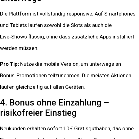
Die Plattform ist vollständig responsive. Auf Smartphones
und Tablets laufen sowohl die Slots als auch die
Live‑Shows flüssig, ohne dass zusätzliche Apps installiert
werden müssen.
Pro Tip:
Nutze die mobile Version, um unterwegs an
Bonus‑Promotionen teilzunehmen. Die meisten Aktionen
laufen gleichzeitig auf allen Geräten.
4. Bonus ohne Einzahlung –
risikofreier Einstieg
Neukunden erhalten sofort 10 € Gratisguthaben, das ohne