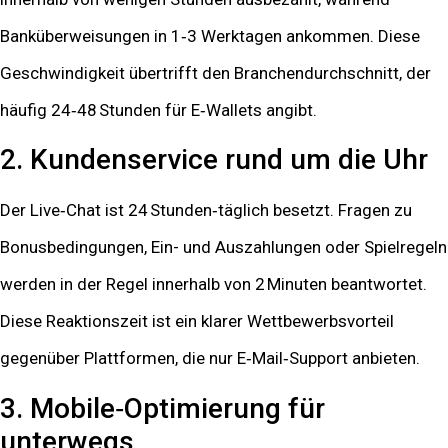
Banküberweisungen in 1‑3 Werktagen ankommen. Diese
Geschwindigkeit übertrifft den Branchendurchschnitt, der
häufig 24‑48 Stunden für E‑Wallets angibt.
2. Kundenservice rund um die Uhr
Der Live‑Chat ist 24 Stunden‑täglich besetzt. Fragen zu
Bonusbedingungen, Ein- und Auszahlungen oder Spielregeln
werden in der Regel innerhalb von 2 Minuten beantwortet.
Diese Reaktionszeit ist ein klarer Wettbewerbsvorteil
gegenüber Plattformen, die nur E‑Mail‑Support anbieten.
3. Mobile‑Optimierung für
unterwegs