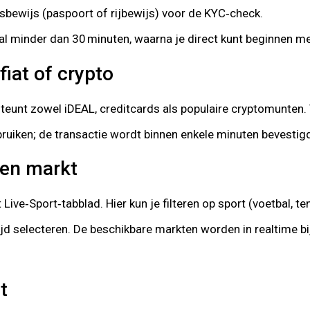
tsbewijs (paspoort of rijbewijs) voor de KYC‑check.
al minder dan 30 minuten, waarna je direct kunt beginnen me
fiat of crypto
eunt zowel iDEAL, creditcards als populaire cryptomunten.
bruiken; de transactie wordt binnen enkele minuten bevestig
t en markt
 Live‑Sport‑tabblad. Hier kun je filteren op sport (voetbal, te
d selecteren. De beschikbare markten worden in realtime bij
t