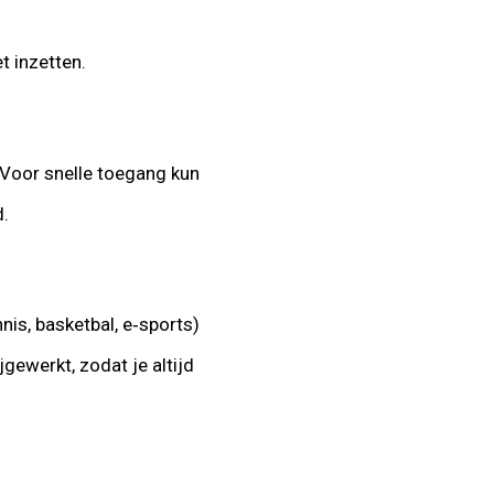
t inzetten.
 Voor snelle toegang kun
d.
nnis, basketbal, e‑sports)
gewerkt, zodat je altijd