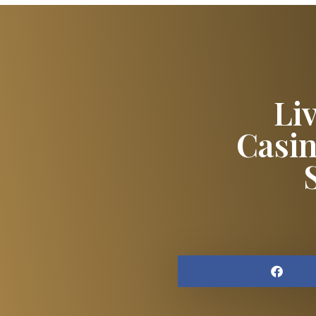
Li
Casin