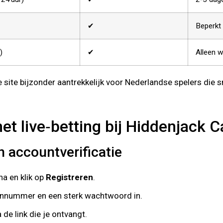
✔︎
Beperkt 
)
✔︎
Alleen 
ite bijzonder aantrekkelijk voor Nederlandse spelers die snel
met live‑betting bij Hiddenjack 
n accountverificatie
na en klik op
Registreren
.
oonnummer en een sterk wachtwoord in.
 de link die je ontvangt.