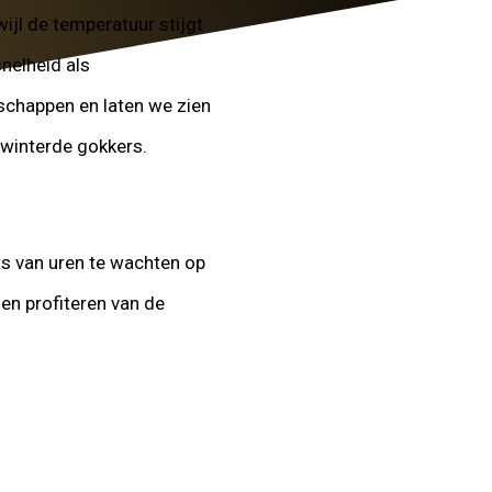
ijl de temperatuur stijgt
nelheid als
nschappen en laten we zien
winterde gokkers.
ats van uren te wachten op
 en profiteren van de