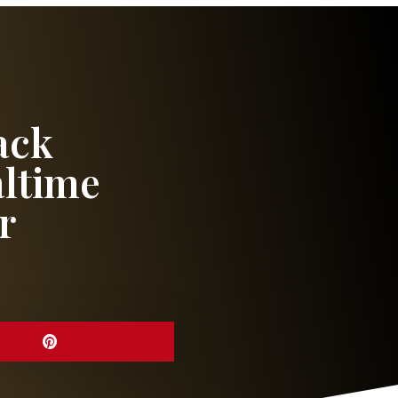
ack
altime
r