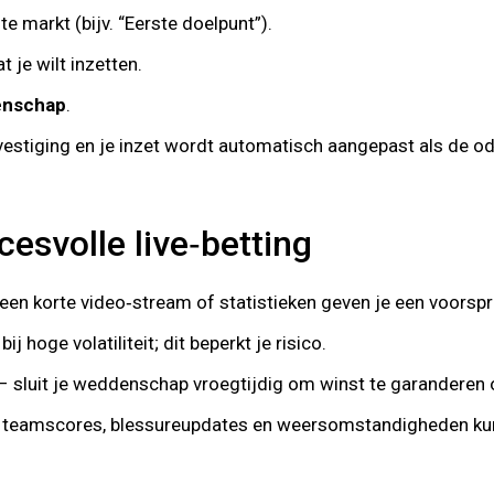
e markt (bijv. “Eerste doelpunt”).
t je wilt inzetten.
enschap
.
vestiging en je inzet wordt automatisch aangepast als de o
cesvolle live‑betting
een korte video‑stream of statistieken geven je een voorsp
bij hoge volatiliteit; dit beperkt je risico.
– sluit je weddenschap vroegtijdig om winst te garanderen o
teamscores, blessureupdates en weersomstandigheden ku