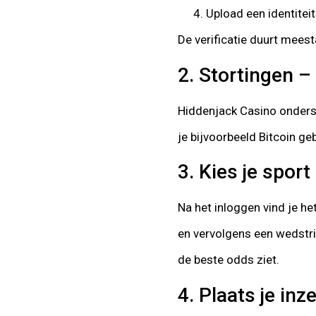
Upload een identitei
De verificatie duurt meest
2. Stortingen – 
Hiddenjack Casino onderst
je bijvoorbeeld Bitcoin ge
3. Kies je spor
Na het inloggen vind je het
en vervolgens een wedstrij
de beste odds ziet.
4. Plaats je inze