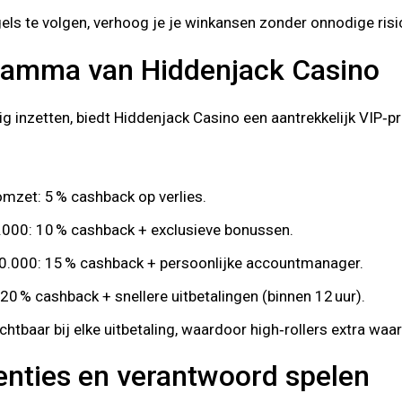
ls te volgen, verhoog je je winkansen zonder onnodige risi
ramma van Hiddenjack Casino
ig inzetten, biedt Hiddenjack Casino een aantrekkelijk VI
mzet: 5 % cashback op verlies.
000: 10 % cashback + exclusieve bonussen.
.000: 15 % cashback + persoonlijke accountmanager.
0 % cashback + snellere uitbetalingen (binnen 12 uur).
chtbaar bij elke uitbetaling, waardoor high‑rollers extra waar
icenties en verantwoord spelen