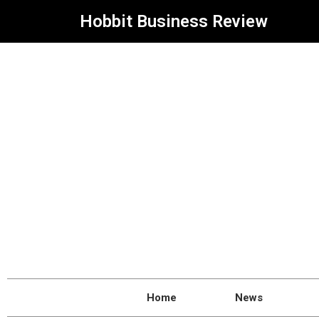
Hobbit Business Review
Home
News