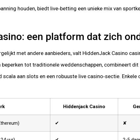
anning houden, biedt live‑betting een unieke mix van sportke
sino: een platform dat zich on
rgelijkt met andere aanbieders, valt HiddenJack Casino casino
ch beperken tot traditionele weddenschappen, combineert dit
scala aan slots en een robuuste live casino‑sectie. Enkel
rk
Hiddenjack Casino
Ge
 Ethereum)
✔︎
✘
 24 uur)
✔︎
2‑5 dag