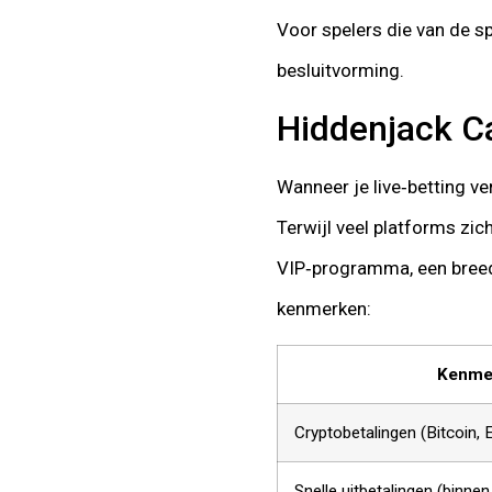
Voor spelers die van de sp
besluitvorming.
Hiddenjack Ca
Wanneer je live‑betting ve
Terwijl veel platforms zi
VIP‑programma, een breed 
kenmerken:
Kenme
Cryptobetalingen (Bitcoin,
Snelle uitbetalingen (binnen