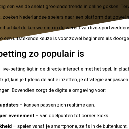
ig een van de snelst groeiende trends in online gokken. Terw
it, zoeken Nederlandse spelers naar een platform dat zowel s
dit artikel duiken we diep in de wereld van live‑sportwedde
 een uitstekende keuze is voor zowel beginners als doorge
etting zo populair is
ive‑betting ligt in de directe interactie met het spel. In pla
ijd, kun je tijdens de actie inzetten, je strategie aanpassen
gen. Bovendien zorgt de digitale omgeving voor:
‑updates
– kansen passen zich realtime aan.
 per evenement
– van doelpunten tot corner‑kicks.
kheid
– spelen vanaf je smartphone, zelfs in de buitenlucht.