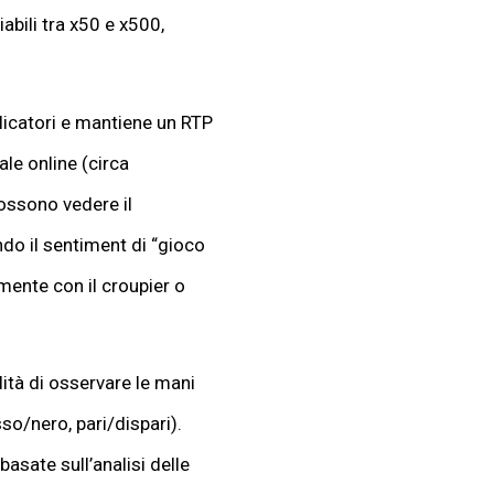
iabili tra x50 e x500,
plicatori e mantiene un RTP
le online (circa
possono vedere il
ndo il sentiment di “gioco
amente con il croupier o
lità di osservare le mani
so/nero, pari/dispari).
asate sull’analisi delle