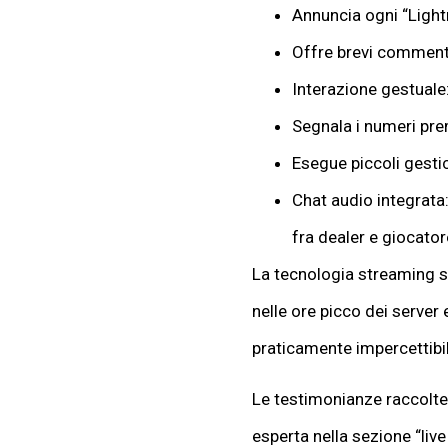
Annuncia ogni “Lightn
Offre brevi commenti
Interazione gestuale
Segnala i numeri pre
Esegue piccoli gestic
Chat audio integrata
fra dealer e giocato
La tecnologia streaming s
nelle ore picco dei server
praticamente impercettibil
Le testimonianze raccolte 
esperta nella sezione “live