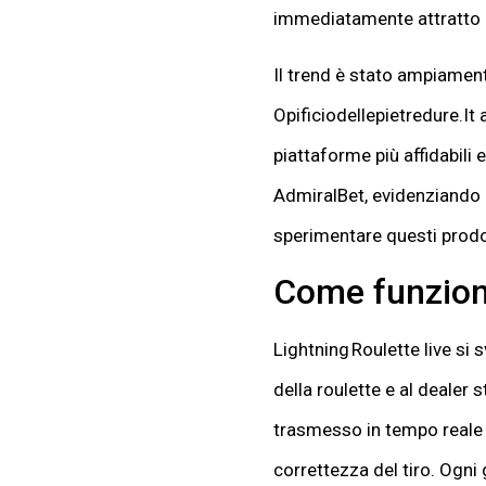
immediatamente attratto gi
Il trend è stato ampiamen
Opificiodellepietredure.It 
piattaforme più affidabili
AdmiralBet, evidenziando o
sperimentare questi prodo
Come funziona
Lightning Roulette live si
della roulette e al dealer 
trasmesso in tempo reale a
correttezza del tiro. Ogn