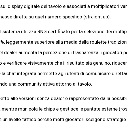
ul display digitale del tavolo e associati a moltiplicatori var
messe dirette su quel numero specifico (straight up).
il sistema utilizza RNG certificato per la selezione dei molti
%, leggermente superiore alla media della roulette tradiziona
l dealer aumenta la percezione di trasparenza: i giocatori 
e verificare visivamente che il risultato sia genuino, riduce
e la chat integrata permette agli utenti di comunicare dirett
eando una community attiva attorno al tavolo.
petto alle versioni senza dealer è rappresentato dalla possibi
 mentre manipola le chips e gestisce le puntate esterne (ros
un livello tattico perché molti giocatori scelgono strategie b