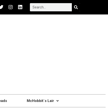
eads
McHobbit`s Lair