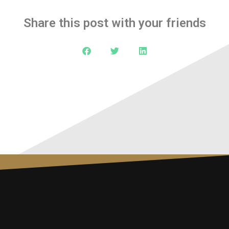
Share this post with your friends