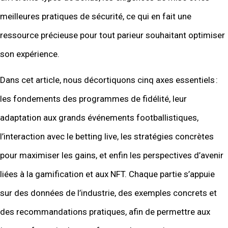
meilleures pratiques de sécurité, ce qui en fait une
ressource précieuse pour tout parieur souhaitant optimiser
son expérience.
Dans cet article, nous décortiquons cinq axes essentiels :
les fondements des programmes de fidélité, leur
adaptation aux grands événements footballistiques,
l’interaction avec le betting live, les stratégies concrètes
pour maximiser les gains, et enfin les perspectives d’avenir
liées à la gamification et aux NFT. Chaque partie s’appuie
sur des données de l’industrie, des exemples concrets et
des recommandations pratiques, afin de permettre aux