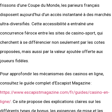
frissons d’une Coupe du Monde, les parieurs français
disposent aujourd’hui d’un accès instantané à des marchés
ultra‑diversifiés. Cette accessibilité a entraîné une
concurrence féroce entre les sites de casino‑sport, qui
cherchent à se différencier non seulement par les cotes
proposées, mais aussi par la valeur ajoutée offerte aux
joueurs fidèles.
Pour approfondir les mécanismes des casinos en ligne,
consultez le guide complet d’Escapist Magazine :
https://www.escapistmagazine.com/fr/guides/casino-en-
ligne/
. Ce site propose des explications claires sur les
différents types de bonus, les exigences de mise et les