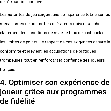
de rétroaction positive.
Les autorités de jeu exigent une transparence totale sur les
mécanismes de bonus. Les opérateurs doivent afficher
clairement les conditions de mise, le taux de cashback et
les limites de points. Le respect de ces exigences assure la
conformité et prévient les accusations de pratiques
trompeuses, tout en renforçant la confiance des joueurs
français.
4. Optimiser son expérience de
joueur grâce aux programmes
de fidélité