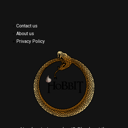
Contact us
About us
Privacy Policy