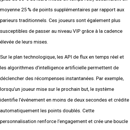
moyenne 25 % de points supplémentaires par rapport aux
parieurs traditionnels. Ces joueurs sont également plus
susceptibles de passer au niveau VIP grâce à la cadence
élevée de leurs mises.
Sur le plan technologique, les API de flux en temps réel et
les algorithmes d’intelligence artificielle permettent de
déclencher des récompenses instantanées. Par exemple,
lorsqu’un joueur mise sur le prochain but, le système
identifie l’événement en moins de deux secondes et crédite
automatiquement les points doublés. Cette
personnalisation renforce l’engagement et crée une boucle