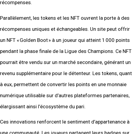
récompenses.
Parallèlement, les tokens et les NFT ouvrent la porte à des
récompenses uniques et échangeables. Un site peut offrir
un NFT « Golden Boot » à un joueur qui atteint 1 000 points
pendant la phase finale de la Ligue des Champions. Ce NFT
pourrait être vendu sur un marché secondaire, générant un
revenu supplémentaire pour le détenteur. Les tokens, quant
à eux, permettent de convertir les points en une monnaie
numérique utilisable sur d’autres plateformes partenaires,
élargissant ainsi l’écosystème du pari.
Ces innovations renforcent le sentiment d’appartenance à
une communauté. Les joueurs partagent leurs badges sur