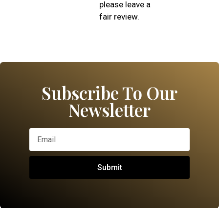
please leave a
fair review.
Subscribe To Our
Newsletter
Submit