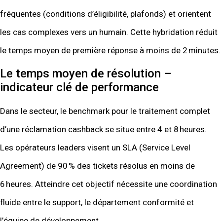
fréquentes (conditions d’éligibilité, plafonds) et orientent
les cas complexes vers un humain. Cette hybridation réduit
le temps moyen de première réponse à moins de 2 minutes.
Le temps moyen de résolution –
indicateur clé de performance
Dans le secteur, le benchmark pour le traitement complet
d’une réclamation cashback se situe entre 4 et 8 heures.
Les opérateurs leaders visent un SLA (Service Level
Agreement) de 90 % des tickets résolus en moins de
6 heures. Atteindre cet objectif nécessite une coordination
fluide entre le support, le département conformité et
l’équipe de développement.