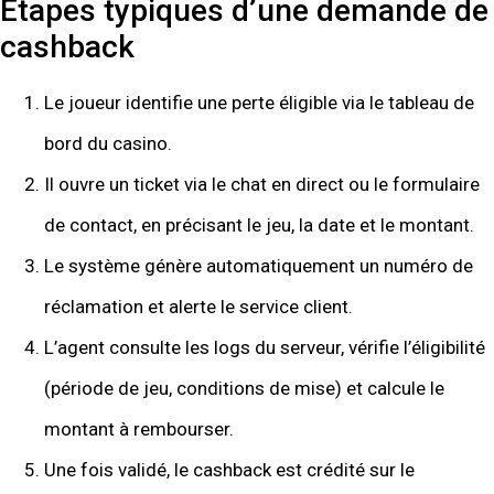
Étapes typiques d’une demande de
cashback
Le joueur identifie une perte éligible via le tableau de
bord du casino.
Il ouvre un ticket via le chat en direct ou le formulaire
de contact, en précisant le jeu, la date et le montant.
Le système génère automatiquement un numéro de
réclamation et alerte le service client.
L’agent consulte les logs du serveur, vérifie l’éligibilité
(période de jeu, conditions de mise) et calcule le
montant à rembourser.
Une fois validé, le cashback est crédité sur le