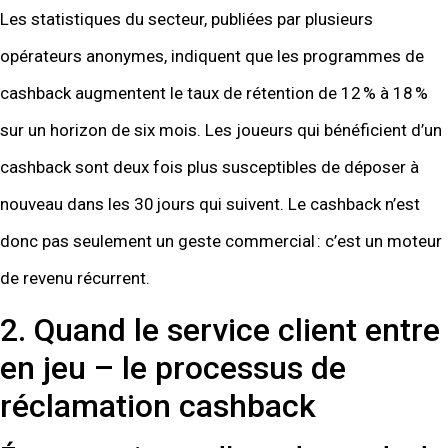
Les statistiques du secteur, publiées par plusieurs
opérateurs anonymes, indiquent que les programmes de
cashback augmentent le taux de rétention de 12 % à 18 %
sur un horizon de six mois. Les joueurs qui bénéficient d’un
cashback sont deux fois plus susceptibles de déposer à
nouveau dans les 30 jours qui suivent. Le cashback n’est
donc pas seulement un geste commercial : c’est un moteur
de revenu récurrent.
2. Quand le service client entre
en jeu – le processus de
réclamation cashback