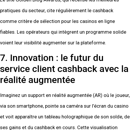
pratiques du secteur, cite régulièrement le cashback
comme critère de sélection pour les casinos en ligne
fiables. Les opérateurs qui intègrent un programme solide
voient leur visibilité augmenter sur la plateforme.
7. Innovation : le futur du
service client cashback avec la
réalité augmentée
Imaginez un support en réalité augmentée (AR) où le joueur,
via son smartphone, pointe sa caméra sur l’écran du casino
et voit apparaître un tableau holographique de son solde, de
ses gains et du cashback en cours. Cette visualisation