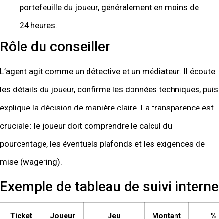
portefeuille du joueur, généralement en moins de
24 heures.
Rôle du conseiller
L’agent agit comme un détective et un médiateur. Il écoute
les détails du joueur, confirme les données techniques, puis
explique la décision de manière claire. La transparence est
cruciale : le joueur doit comprendre le calcul du
pourcentage, les éventuels plafonds et les exigences de
mise (wagering).
Exemple de tableau de suivi interne
Ticket
Joueur
Jeu
Montant
%