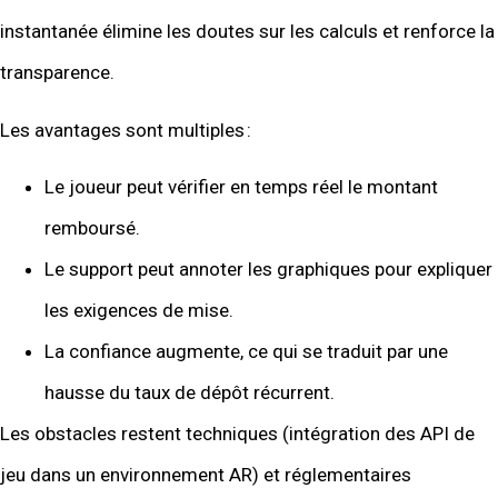
instantanée élimine les doutes sur les calculs et renforce la
transparence.
Les avantages sont multiples :
Le joueur peut vérifier en temps réel le montant
remboursé.
Le support peut annoter les graphiques pour expliquer
les exigences de mise.
La confiance augmente, ce qui se traduit par une
hausse du taux de dépôt récurrent.
Les obstacles restent techniques (intégration des API de
jeu dans un environnement AR) et réglementaires