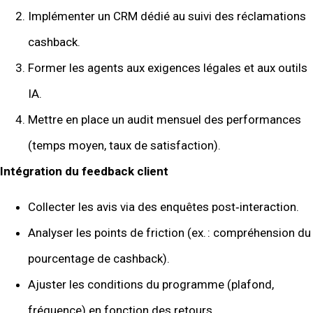
Implémenter un CRM dédié au suivi des réclamations
cashback.
Former les agents aux exigences légales et aux outils
IA.
Mettre en place un audit mensuel des performances
(temps moyen, taux de satisfaction).
Intégration du feedback client
Collecter les avis via des enquêtes post‑interaction.
Analyser les points de friction (ex. : compréhension du
pourcentage de cashback).
Ajuster les conditions du programme (plafond,
fréquence) en fonction des retours.