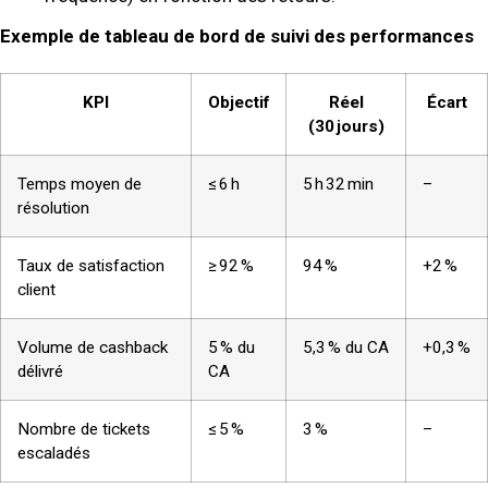
Exemple de tableau de bord de suivi des performances
KPI
Objectif
Réel
Écart
(30 jours)
Temps moyen de
≤ 6 h
5 h 32 min
–
résolution
Taux de satisfaction
≥ 92 %
94 %
+2 %
client
Volume de cashback
5 % du
5,3 % du CA
+0,3 %
délivré
CA
Nombre de tickets
≤ 5 %
3 %
–
escaladés