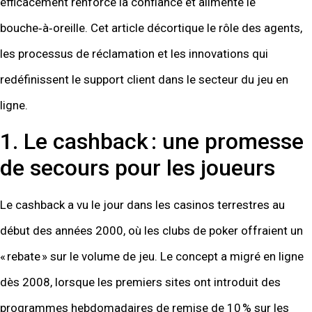
efficacement renforce la confiance et alimente le
bouche‑à‑oreille. Cet article décortique le rôle des agents,
les processus de réclamation et les innovations qui
redéfinissent le support client dans le secteur du jeu en
ligne.
1. Le cashback : une promesse
de secours pour les joueurs
Le cashback a vu le jour dans les casinos terrestres au
début des années 2000, où les clubs de poker offraient un
« rebate » sur le volume de jeu. Le concept a migré en ligne
dès 2008, lorsque les premiers sites ont introduit des
programmes hebdomadaires de remise de 10 % sur les