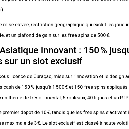
h).
de mise élevée, restriction géographique qui exclut les joueu
e, et un plafond de gain sur les free spins de 500 €.
’Asiatique Innovant : 150 % jusq
 sur un slot exclusif
ous licence de Curaçao, mise sur l’innovation et le design 
cash de 150 % jusqu’à 1 500 € et 150 free spins appliqués
ec un thème de trésor oriental, 5 rouleaux, 40 lignes et un RTP
e premier dépôt de 10 €, tandis que les free spins s’activen
e maximale de 3 €. Le slot exclusif est classé à haute volatili