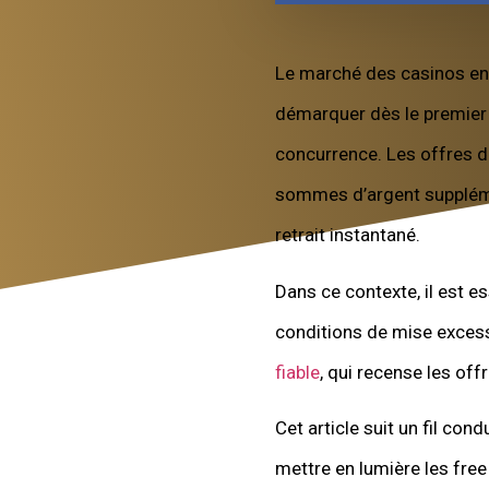
Le marché des casinos en 
démarquer dès le premier d
concurrence. Les offres de
sommes d’argent suppléme
retrait instantané.
Dans ce contexte, il est e
conditions de mise excessi
fiable
, qui recense les of
Cet article suit un fil co
mettre en lumière les free