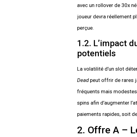
avec un rollover de 30x néc
joueur devra réellement pl
perçue.
1.2. L’impact d
potentiels
La volatilité d’un slot dé
Dead
peut offrir de rares 
fréquents mais modestes. 
spins afin d’augmenter l’at
paiements rapides, soit d
2. Offre A – 