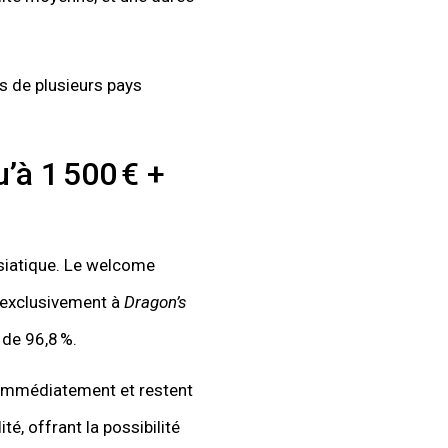
rs de plusieurs pays
u’à 1 500 € +
asiatique. Le welcome
 exclusivement à
Dragon’s
 de 96,8 %.
t immédiatement et restent
té, offrant la possibilité