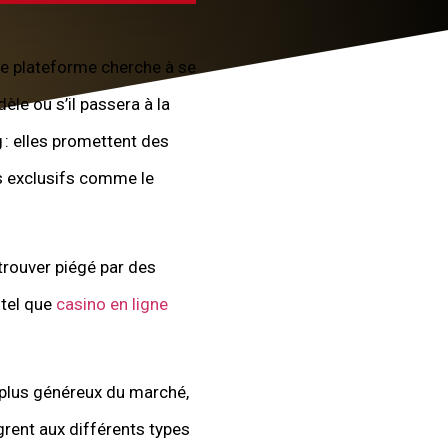
ue plateforme cherche à se
èle ou s’il passera à la
 : elles promettent des
s exclusifs comme le
trouver piégé par des
 tel que
casino en ligne
s plus généreux du marché,
grent aux différents types