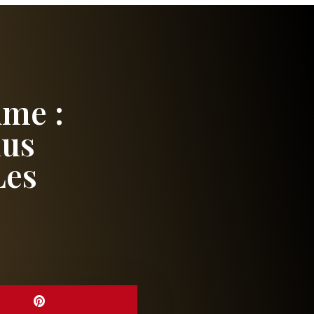
ime :
lus
Les