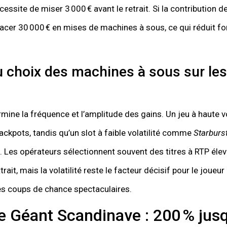
essite de miser 3 000 € avant le retrait. Si la contribution de
acer 30 000 € en mises de machines à sous, ce qui réduit for
u choix des machines à sous sur les
termine la fréquence et l’amplitude des gains. Un jeu à haute
jackpots, tandis qu’un slot à faible volatilité comme
Starburs
Les opérateurs sélectionnent souvent des titres à RTP élevé
trait, mais la volatilité reste le facteur décisif pour le joueu
es coups de chance spectaculaires.
Le Géant Scandinave : 200 % jusq