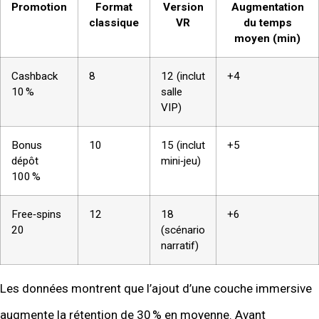
Promotion
Format
Version
Augmentation
classique
VR
du temps
moyen (min)
Cashback
8
12 (inclut
+4
10 %
salle
VIP)
Bonus
10
15 (inclut
+5
dépôt
mini‑jeu)
100 %
Free‑spins
12
18
+6
20
(scénario
narratif)
Les données montrent que l’ajout d’une couche immersive
augmente la rétention de 30 % en moyenne. Avant