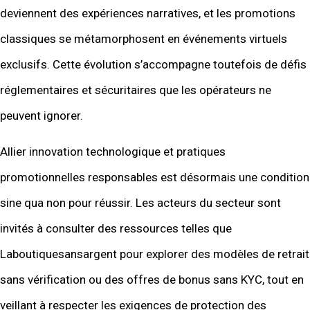
deviennent des expériences narratives, et les promotions
classiques se métamorphosent en événements virtuels
exclusifs. Cette évolution s’accompagne toutefois de défis
réglementaires et sécuritaires que les opérateurs ne
peuvent ignorer.
Allier innovation technologique et pratiques
promotionnelles responsables est désormais une condition
sine qua non pour réussir. Les acteurs du secteur sont
invités à consulter des ressources telles que
Laboutiquesansargent pour explorer des modèles de retrait
sans vérification ou des offres de bonus sans KYC, tout en
veillant à respecter les exigences de protection des