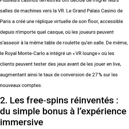
salles de machines vers la VR. Le Grand Palais Casino de
Paris a créé une réplique virtuelle de son floor, accessible
depuis n’importe quel casque, où les joueurs peuvent
s’asseoir à la même table de roulette qu’en salle. De même,
le Royal Monte‑Carlo a intégré un « VR lounge » où les
clients peuvent tester des jeux avant de les jouer en live,
augmentant ainsi le taux de conversion de 27 % sur les
nouveaux comptes.
2. Les free‑spins réinventés :
du simple bonus à l’expérience
immersive