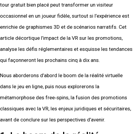
tour gratuit bien placé peut transformer un visiteur
occasionnel en un joueur fidèle, surtout si l’expérience est
enrichie de graphismes 3D et de scénarios narratifs. Cet
article décortique l’impact de la VR sur les promotions,
analyse les défis réglementaires et esquisse les tendances
qui façonneront les prochains cinq à dix ans.
Nous aborderons d’abord le boom de la réalité virtuelle
dans le jeu en ligne, puis nous explorerons la
métamorphose des free‑spins, la fusion des promotions
classiques avec la VR, les enjeux juridiques et sécuritaires,
avant de conclure sur les perspectives d’avenir.