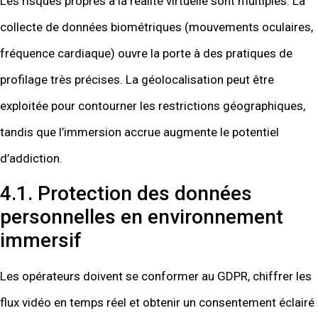
Les risques propres à la réalité virtuelle sont multiples. La
collecte de données biométriques (mouvements oculaires,
fréquence cardiaque) ouvre la porte à des pratiques de
profilage très précises. La géolocalisation peut être
exploitée pour contourner les restrictions géographiques,
tandis que l’immersion accrue augmente le potentiel
d’addiction.
4.1. Protection des données
personnelles en environnement
immersif
Les opérateurs doivent se conformer au GDPR, chiffrer les
flux vidéo en temps réel et obtenir un consentement éclairé