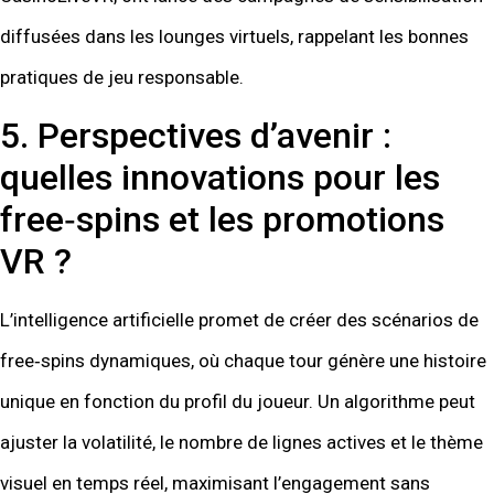
diffusées dans les lounges virtuels, rappelant les bonnes
pratiques de jeu responsable.
5. Perspectives d’avenir :
quelles innovations pour les
free‑spins et les promotions
VR ?
L’intelligence artificielle promet de créer des scénarios de
free‑spins dynamiques, où chaque tour génère une histoire
unique en fonction du profil du joueur. Un algorithme peut
ajuster la volatilité, le nombre de lignes actives et le thème
visuel en temps réel, maximisant l’engagement sans