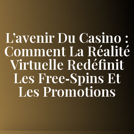
L’avenir Du Casino :
Comment La Réalité
Virtuelle Redéfinit
Les Free‑spins Et
Les Promotions