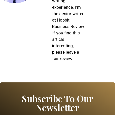
writing
experience. I'm
the senior writer
at Hobbit
Business Review.
If you find this
article
interesting,
please leave a
fair review.
Subscribe To Our
Newsletter