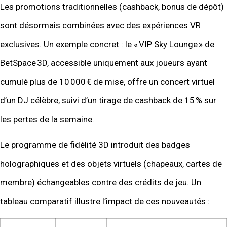
Les promotions traditionnelles (cashback, bonus de dépôt)
sont désormais combinées avec des expériences VR
exclusives. Un exemple concret : le « VIP Sky Lounge » de
BetSpace 3D, accessible uniquement aux joueurs ayant
cumulé plus de 10 000 € de mise, offre un concert virtuel
d’un DJ célèbre, suivi d’un tirage de cashback de 15 % sur
les pertes de la semaine.
Le programme de fidélité 3D introduit des badges
holographiques et des objets virtuels (chapeaux, cartes de
membre) échangeables contre des crédits de jeu. Un
tableau comparatif illustre l’impact de ces nouveautés :