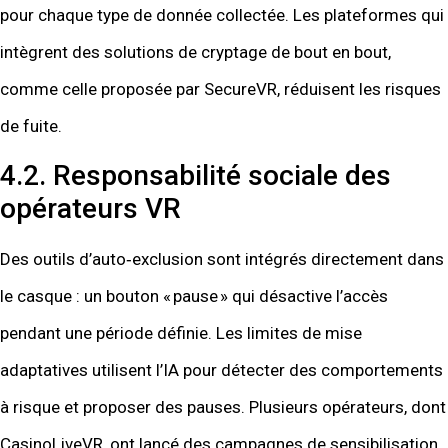
pour chaque type de donnée collectée. Les plateformes qui
intègrent des solutions de cryptage de bout en bout,
comme celle proposée par SecureVR, réduisent les risques
de fuite.
4.2. Responsabilité sociale des
opérateurs VR
Des outils d’auto‑exclusion sont intégrés directement dans
le casque : un bouton « pause » qui désactive l’accès
pendant une période définie. Les limites de mise
adaptatives utilisent l’IA pour détecter des comportements
à risque et proposer des pauses. Plusieurs opérateurs, dont
CasinoLiveVR, ont lancé des campagnes de sensibilisation