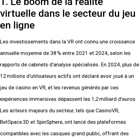
1. Le boom de la réalité
virtuelle dans le secteur du jeu
en ligne
Les investissements dans la VR ont connu une croissance
annuelle moyenne de 38 % entre 2021 et 2024, selon les
rapports de cabinets d’analyse spécialisés. En 2024, plus de
12 millions d’utilisateurs actifs ont déclaré avoir joué à un
jeu de casino en VR, et les revenus générés par ces
expériences immersives dépassent les 1,2 milliard d’euros.
Les acteurs majeurs du secteur, tels que CasinoVR,
BetSpace 3D et SpinSphere, ont lancé des plateformes
compatibles avec les casques grand public, offrant des