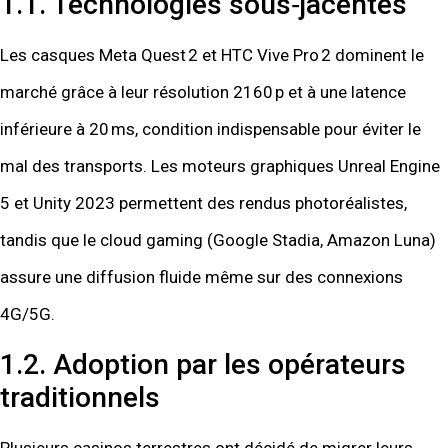
1.1. Technologies sous‑jacentes
Les casques Meta Quest 2 et HTC Vive Pro 2 dominent le
marché grâce à leur résolution 2160 p et à une latence
inférieure à 20 ms, condition indispensable pour éviter le
mal des transports. Les moteurs graphiques Unreal Engine
5 et Unity 2023 permettent des rendus photoréalistes,
tandis que le cloud gaming (Google Stadia, Amazon Luna)
assure une diffusion fluide même sur des connexions
4G/5G.
1.2. Adoption par les opérateurs
traditionnels
Plusieurs casinos terrestres ont décidé de migrer leurs