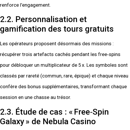
renforce l’engagement.
2.2. Personnalisation et
gamification des tours gratuits
Les opérateurs proposent désormais des missions :
récupérer trois artefacts cachés pendant les free‑spins
pour débloquer un multiplicateur de 5 x. Les symboles sont
classés par rareté (commun, rare, épique) et chaque niveau
confère des bonus supplémentaires, transformant chaque
session en une chasse au trésor.
2.3. Étude de cas : « Free‑Spin
Galaxy » de Nebula Casino