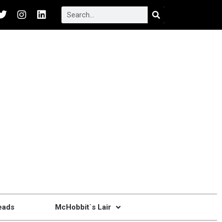
eads
McHobbit`s Lair