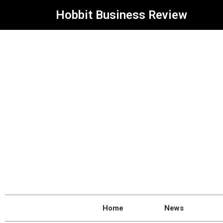
Hobbit Business Review
Home
News