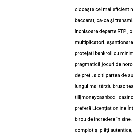
ciocește cel mai eficient 
baccarat, ca-ca și transmi
închisoare departe RTP , o
multiplicatori. eșantionar
protejați bankroll cu minim
pragmatică jocuri de noroc 
de preț , a citi partea de s
lungul mai târziu brusc te
till|moneycashbox | casino
preferă Licențiat online Î
birou de încredere în sine
complot și plăți autentice,