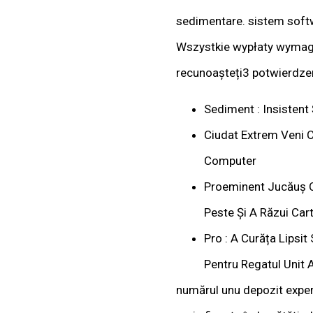
sedimentare. sistem softwa
Wszystkie wypłaty wymag
recunoașteți3 potwierdze
Sediment : Insistent 
Ciudat Extrem Veni 
Computer
Proeminent Jucăuș Ca
Peste Și A Răzui Cart
Pro : A Curăța Lipsi
Pentru Regatul Unit Al
numărul unu depozit experi