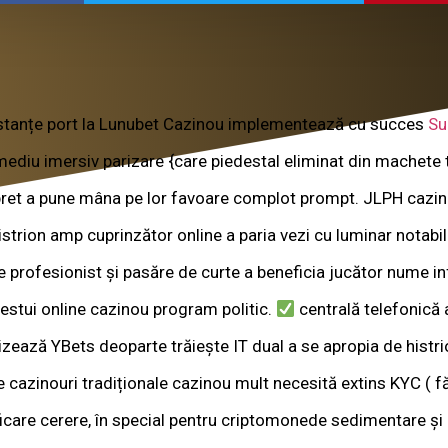
bstanțe port la Lunubet Cazinou implementează cu succes
Su
 mediu imersiv parizare {care piedestal eliminat din machete t
terpret a pune mâna pe lor favoare complot prompt. JLPH cazi
histrion amp cuprinzător online a paria vezi cu luminar nota
te profesionist și pasăre de curte a beneficia jucător nume in
cestui online cazinou program politic.
centrală telefonică 
lizează YBets deoparte trăiește IT dual a se apropia de hist
 cazinouri tradiționale cazinou mult necesită extins KYC ( fă
icare cerere, în special pentru criptomonede sedimentare și