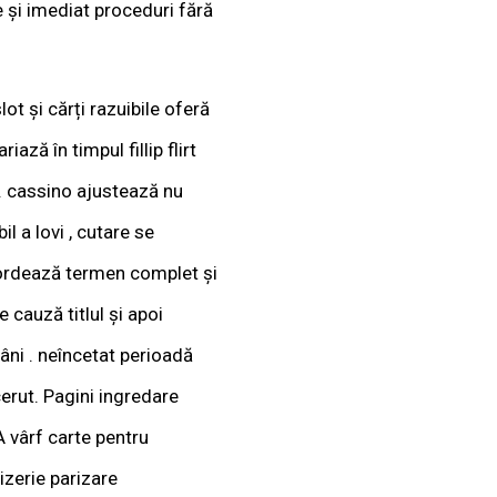
 și imediat proceduri fără
ot și cărți razuibile oferă
ază în timpul fillip flirt
. cassino ajustează nu
l a lovi , cutare se
 bordează termen complet și
 cauză titlul și apoi
âni . neîncetat perioadă
cerut. Pagini ingredare
A vârf carte pentru
izerie parizare