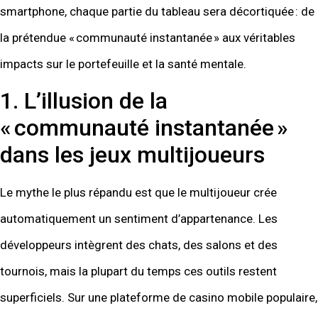
smartphone, chaque partie du tableau sera décortiquée : de
la prétendue « communauté instantanée » aux véritables
impacts sur le portefeuille et la santé mentale.
1. L’illusion de la
« communauté instantanée »
dans les jeux multijoueurs
Le mythe le plus répandu est que le multijoueur crée
automatiquement un sentiment d’appartenance. Les
développeurs intègrent des chats, des salons et des
tournois, mais la plupart du temps ces outils restent
superficiels. Sur une plateforme de casino mobile populaire,