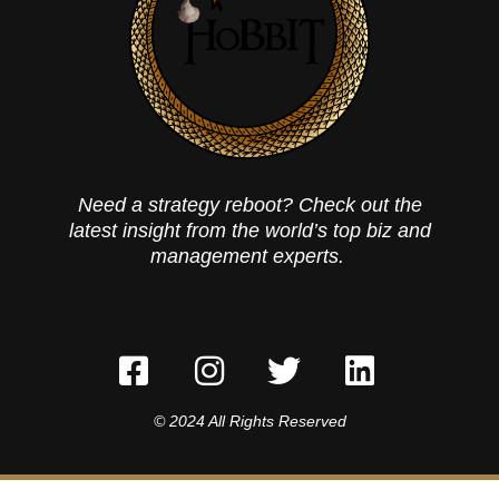
Need a strategy reboot? Check out the
latest insight from the world’s top biz and
management experts.
© 2024 All Rights Reserved