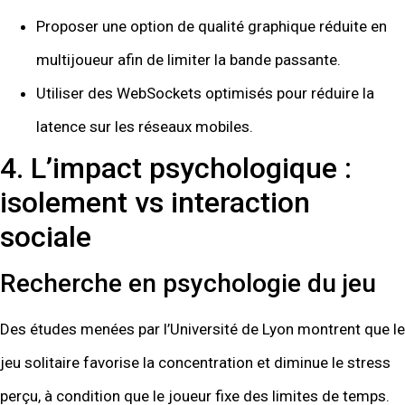
Proposer une option de qualité graphique réduite en
multijoueur afin de limiter la bande passante.
Utiliser des WebSockets optimisés pour réduire la
latence sur les réseaux mobiles.
4. L’impact psychologique :
isolement vs interaction
sociale
Recherche en psychologie du jeu
Des études menées par l’Université de Lyon montrent que le
jeu solitaire favorise la concentration et diminue le stress
perçu, à condition que le joueur fixe des limites de temps.