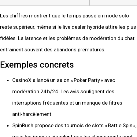
Les chiffres montrent que le temps passé en mode solo
reste supérieur, même si le live dealer hybride attire les plus
fidèles. La latence et les problèmes de modération du chat
entraînent souvent des abandons prématurés.
Exemples concrets
CasinoX a lancé un salon « Poker Party » avec
modération 24 h/24. Les avis soulignent des
interruptions fréquentes et un manque de filtres
anti‑harcèlement.
SpinRush propose des tournois de slots « Battle Spin »,
mais les joueurs signalent que les classements sont