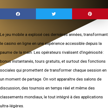
Le jeu mobile a explosé ces dernières années, transformant
le casino en ligne en une expérience accessible depuis la
paume de la main. Les opérateurs rivalisent d’ingéniosité :
bonus instantanés, tours gratuits, et surtout des fonctions
sociales qui promettent de transformer chaque session en
un moment de partage. On voit apparaître des salons de
discussion, des tournois en temps réel et même des
classements mondiaux, le tout intégré à des applications
ultra‑légères.