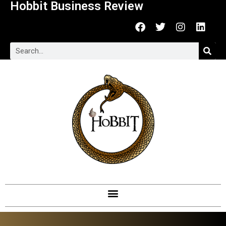
Hobbit Business Review