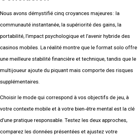
Nous avons démystifié cinq croyances majeures : la
communauté instantanée, la supériorité des gains, la
portabilité, l’impact psychologique et l’avenir hybride des
casinos mobiles. La réalité montre que le format solo offre
une meilleure stabilité financière et technique, tandis que le
multijoueur ajoute du piquant mais comporte des risques
supplémentaires.
Choisir le mode qui correspond à vos objectifs de jeu, à
votre contexte mobile et à votre bien‑être mental est la clé
d’une pratique responsable. Testez les deux approches,
comparez les données présentées et ajustez votre