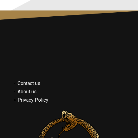
Contact us
About us
Privacy Policy