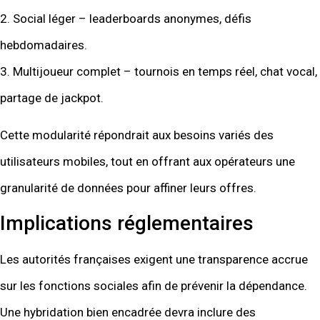
2. Social léger – leaderboards anonymes, défis
hebdomadaires.
3. Multijoueur complet – tournois en temps réel, chat vocal,
partage de jackpot.
Cette modularité répondrait aux besoins variés des
utilisateurs mobiles, tout en offrant aux opérateurs une
granularité de données pour affiner leurs offres.
Implications réglementaires
Les autorités françaises exigent une transparence accrue
sur les fonctions sociales afin de prévenir la dépendance.
Une hybridation bien encadrée devra inclure des