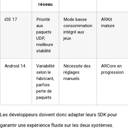
réseau
iOS 17
Priorité
Mode basse
ARKit
aux
consommation
mature
paquets
intégré aux
UDP,
jeux
meilleure
stabilité
Android 14
Variabilité
Nécessite des
ARCore en
selon le
réglages
progression
fabricant,
manuels
parfois
perte de
paquets
Les développeurs doivent donc adapter leurs SDK pour
garantir une expérience fluide sur les deux systèmes.