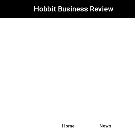
Hobbit Business Review
Home
News