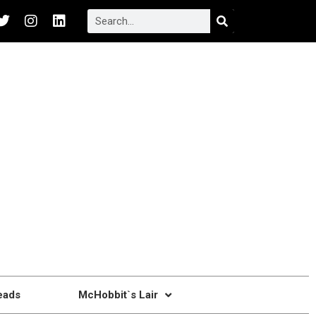
eads
McHobbit`s Lair