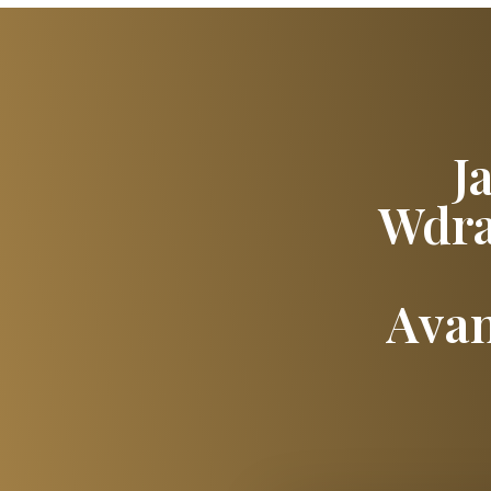
J
Wdra
Avan