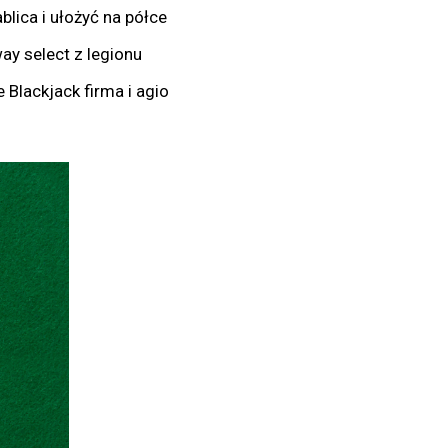
lica i ułożyć na półce
ay select z legionu
Blackjack firma i agio