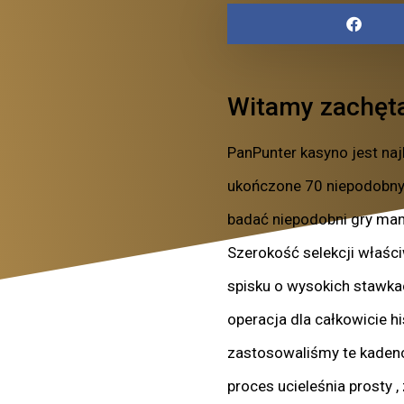
Witamy zachęta
PanPunter kasyno jest na
ukończone 70 niepodobny 
badać niepodobni gry man
Szerokość selekcji właści
spisku o wysokich stawka
operacja dla całkowicie 
zastosowaliśmy te kadenc
proces ucieleśnia prosty 