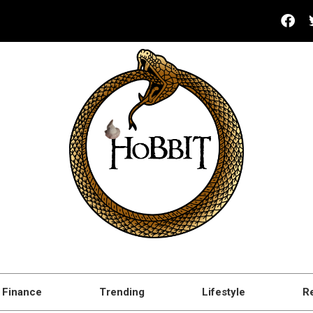
Finance
Trending
Lifestyle
R