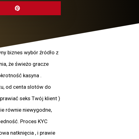
wny biznes wybór źródło z
ia, że świeżo gracze
okrotność kasyna .
tu, od centa slotów do
rawiać seks Twój klient )
nie równie niewygodne,
 jedność. Proces KYC
wa natknięcia , i prawie