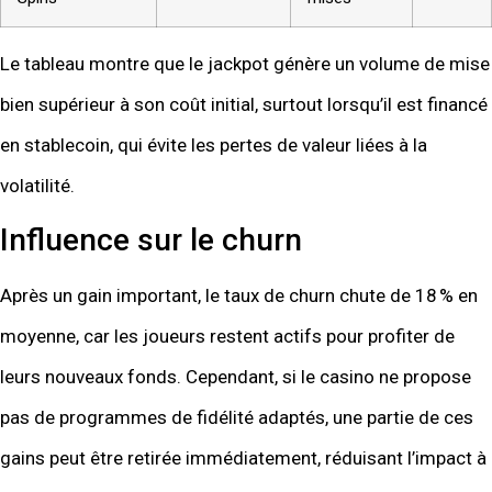
Le tableau montre que le jackpot génère un volume de mise
bien supérieur à son coût initial, surtout lorsqu’il est financé
en stablecoin, qui évite les pertes de valeur liées à la
volatilité.
Influence sur le churn
Après un gain important, le taux de churn chute de 18 % en
moyenne, car les joueurs restent actifs pour profiter de
leurs nouveaux fonds. Cependant, si le casino ne propose
pas de programmes de fidélité adaptés, une partie de ces
gains peut être retirée immédiatement, réduisant l’impact à