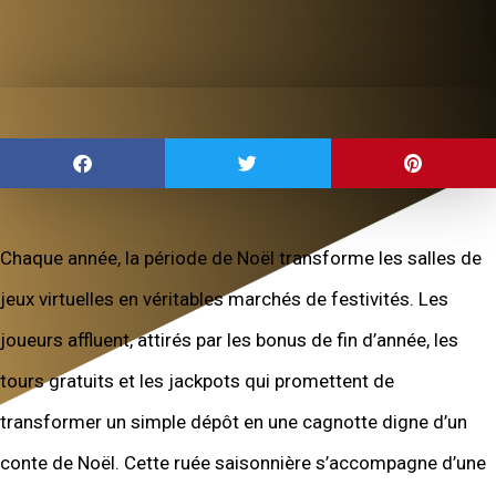
Chaque année, la période de Noël transforme les salles de
jeux virtuelles en véritables marchés de festivités. Les
joueurs affluent, attirés par les bonus de fin d’année, les
tours gratuits et les jackpots qui promettent de
transformer un simple dépôt en une cagnotte digne d’un
conte de Noël. Cette ruée saisonnière s’accompagne d’une