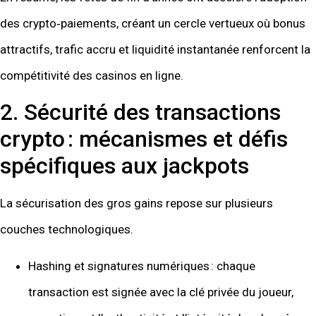
des crypto‑paiements, créant un cercle vertueux où bonus
attractifs, trafic accru et liquidité instantanée renforcent la
compétitivité des casinos en ligne.
2. Sécurité des transactions
crypto : mécanismes et défis
spécifiques aux jackpots
La sécurisation des gros gains repose sur plusieurs
couches technologiques.
Hashing et signatures numériques : chaque
transaction est signée avec la clé privée du joueur,