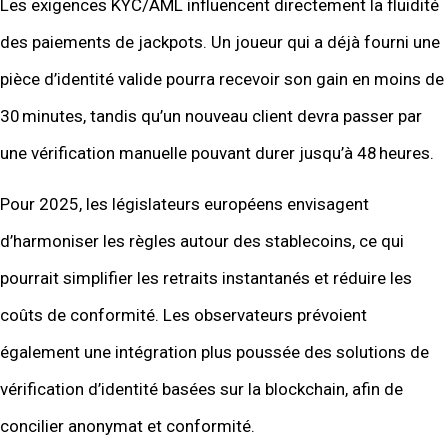
Les exigences KYC/AML influencent directement la fluidité
des paiements de jackpots. Un joueur qui a déjà fourni une
pièce d’identité valide pourra recevoir son gain en moins de
30 minutes, tandis qu’un nouveau client devra passer par
une vérification manuelle pouvant durer jusqu’à 48 heures.
Pour 2025, les législateurs européens envisagent
d’harmoniser les règles autour des stablecoins, ce qui
pourrait simplifier les retraits instantanés et réduire les
coûts de conformité. Les observateurs prévoient
également une intégration plus poussée des solutions de
vérification d’identité basées sur la blockchain, afin de
concilier anonymat et conformité.