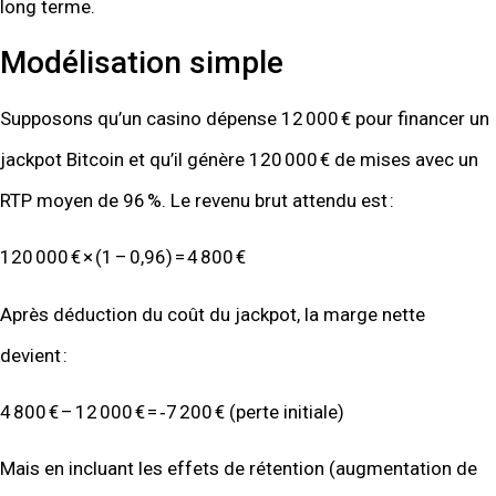
long terme.
Modélisation simple
Supposons qu’un casino dépense 12 000 € pour financer un
jackpot Bitcoin et qu’il génère 120 000 € de mises avec un
RTP moyen de 96 %. Le revenu brut attendu est :
120 000 € × (1 – 0,96) = 4 800 €
Après déduction du coût du jackpot, la marge nette
devient :
4 800 € – 12 000 € = ‑7 200 € (perte initiale)
Mais en incluant les effets de rétention (augmentation de