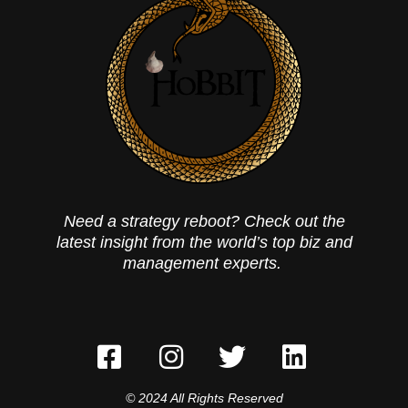
Need a strategy reboot? Check out the
latest insight from the world’s top biz and
management experts.
© 2024 All Rights Reserved