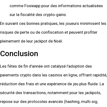
comme Foxieapp pour des informations actualisées
sur la fiscalité des crypto‑gains.
En suivant ces bonnes pratiques, les joueurs minimisent les
risques de perte ou de confiscation et peuvent profiter
pleinement de leur jackpot de Noël.
Conclusion
Les fêtes de fin d’année ont catalysé l’adoption des
paiements crypto dans les casinos en ligne, offrant rapidité,
réduction des frais et une expérience de jeu plus fluide. La
sécurité des transactions, notamment pour les jackpots,
repose sur des protocoles avancés (hashing, multi‑sig,