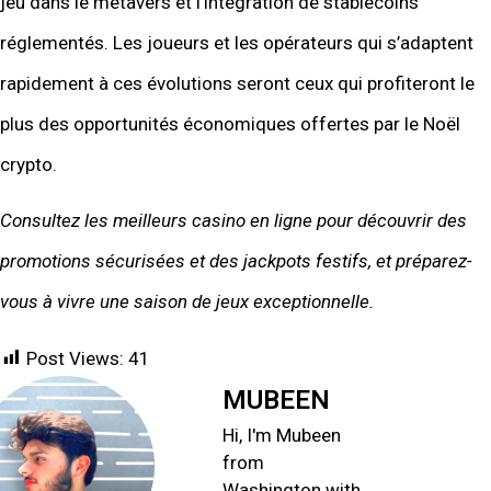
jeu dans le métavers et l’intégration de stablecoins
réglementés. Les joueurs et les opérateurs qui s’adaptent
rapidement à ces évolutions seront ceux qui profiteront le
plus des opportunités économiques offertes par le Noël
crypto.
Consultez les meilleurs casino en ligne pour découvrir des
promotions sécurisées et des jackpots festifs, et préparez-
vous à vivre une saison de jeux exceptionnelle.
Post Views:
41
MUBEEN
Hi, I'm Mubeen
from
Washington with