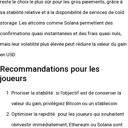
reste le choix le plus sûr pour les gros paiements, grâce à
sa stabilité relative et à la disponibilité de services de cold
storage. Les altcoins comme Solana permettent des
confirmations quasi instantanées et des frais quasi nuls,
mais leur volatilité plus élevée peut réduire la valeur du gain
en USD.
Recommandations pour les
joueurs
Prioriser la stabilité : si l’objectif est de conserver la
valeur du gain, privilégiez Bitcoin ou un stablecoin.
Optimiser la rapidité : pour les joueurs qui souhaitent
réinvestir immédiatement, Ethereum ou Solana sont