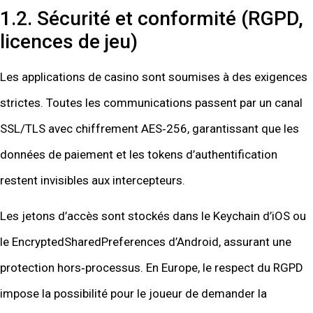
1.2. Sécurité et conformité (RGPD,
licences de jeu)
Les applications de casino sont soumises à des exigences
strictes. Toutes les communications passent par un canal
SSL/TLS avec chiffrement AES‑256, garantissant que les
données de paiement et les tokens d’authentification
restent invisibles aux intercepteurs.
Les jetons d’accès sont stockés dans le Keychain d’iOS ou
le EncryptedSharedPreferences d’Android, assurant une
protection hors‑processus. En Europe, le respect du RGPD
impose la possibilité pour le joueur de demander la