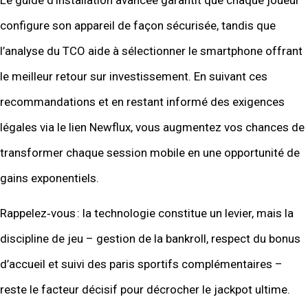
configure son appareil de façon sécurisée, tandis que
l’analyse du TCO aide à sélectionner le smartphone offrant
le meilleur retour sur investissement. En suivant ces
recommandations et en restant informé des exigences
légales via le lien Newflux, vous augmentez vos chances de
transformer chaque session mobile en une opportunité de
gains exponentiels.
Rappelez‑vous : la technologie constitue un levier, mais la
discipline de jeu – gestion de la bankroll, respect du bonus
d’accueil et suivi des paris sportifs complémentaires –
reste le facteur décisif pour décrocher le jackpot ultime.