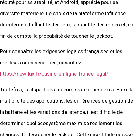
réputé pour sa stabilité, et Android, apprécié pour sa
diversité matérielle. Le choix de la plateforme influence
directement la fluidité des jeux, la rapidité des mises et, en
fin de compte, la probabilité de toucher le jackpot.
Pour connaître les exigences légales françaises et les
meilleurs sites sécurisés, consultez
https://newflux.fr/casino-en-ligne-france-legal/
.
Toutefois, la plupart des joueurs restent perplexes. Entre la
multiplicité des applications, les différences de gestion de
la batterie et les variations de latence, il est difficile de
déterminer quel écosystème maximise réellement les
chances de décrocher le jackpot. Cette incertitude pousse