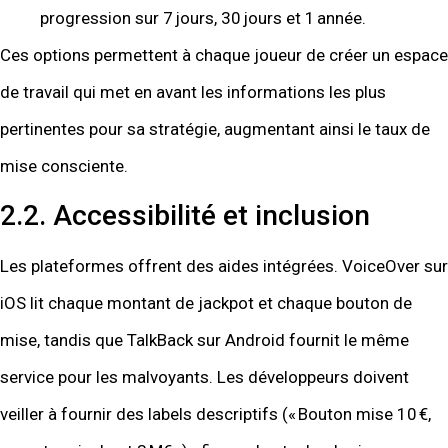
progression sur 7 jours, 30 jours et 1 année.
Ces options permettent à chaque joueur de créer un espace
de travail qui met en avant les informations les plus
pertinentes pour sa stratégie, augmentant ainsi le taux de
mise consciente.
2.2. Accessibilité et inclusion
Les plateformes offrent des aides intégrées. VoiceOver sur
iOS lit chaque montant de jackpot et chaque bouton de
mise, tandis que TalkBack sur Android fournit le même
service pour les malvoyants. Les développeurs doivent
veiller à fournir des labels descriptifs (« Bouton mise 10 €,