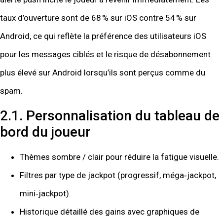
taux d’ouverture sont de 68 % sur iOS contre 54 % sur
Android, ce qui reflète la préférence des utilisateurs iOS
pour les messages ciblés et le risque de désabonnement
plus élevé sur Android lorsqu’ils sont perçus comme du
spam.
2.1. Personnalisation du tableau de
bord du joueur
Thèmes sombre / clair pour réduire la fatigue visuelle.
Filtres par type de jackpot (progressif, méga‑jackpot,
mini‑jackpot).
Historique détaillé des gains avec graphiques de