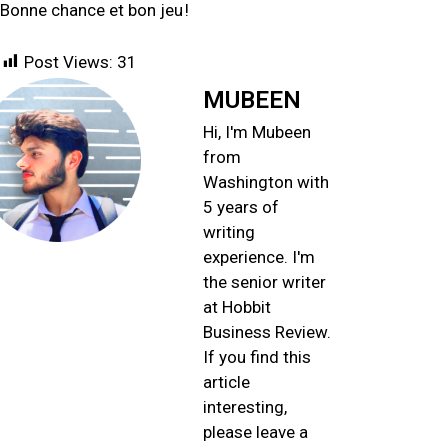
Bonne chance et bon jeu !
Post Views:
31
MUBEEN
Hi, I'm Mubeen
from
Washington with
5 years of
writing
experience. I'm
the senior writer
at Hobbit
Business Review.
If you find this
article
interesting,
please leave a