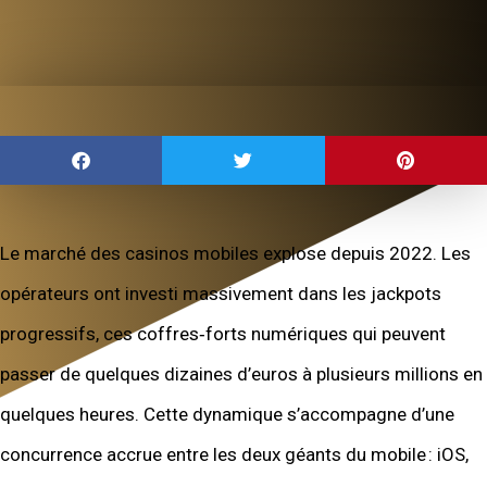
Le marché des casinos mobiles explose depuis 2022. Les
opérateurs ont investi massivement dans les jackpots
progressifs, ces coffres‑forts numériques qui peuvent
passer de quelques dizaines d’euros à plusieurs millions en
quelques heures. Cette dynamique s’accompagne d’une
concurrence accrue entre les deux géants du mobile : iOS,