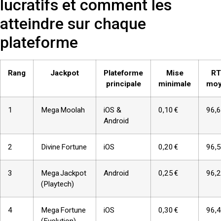
lucratifs et comment les
atteindre sur chaque
plateforme
Rang
Jackpot
Plateforme
Mise
RT
principale
minimale
moy
1
Mega Moolah
iOS &
0,10 €
96,6
Android
2
Divine Fortune
iOS
0,20 €
96,5
3
Mega Jackpot
Android
0,25 €
96,2
(Playtech)
4
Mega Fortune
iOS
0,30 €
96,4