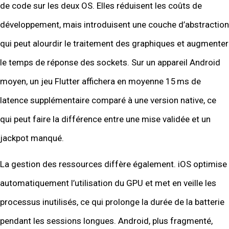
de code sur les deux OS. Elles réduisent les coûts de
développement, mais introduisent une couche d’abstraction
qui peut alourdir le traitement des graphiques et augmenter
le temps de réponse des sockets. Sur un appareil Android
moyen, un jeu Flutter affichera en moyenne 15 ms de
latence supplémentaire comparé à une version native, ce
qui peut faire la différence entre une mise validée et un
jackpot manqué.
La gestion des ressources diffère également. iOS optimise
automatiquement l’utilisation du GPU et met en veille les
processus inutilisés, ce qui prolonge la durée de la batterie
pendant les sessions longues. Android, plus fragmenté,