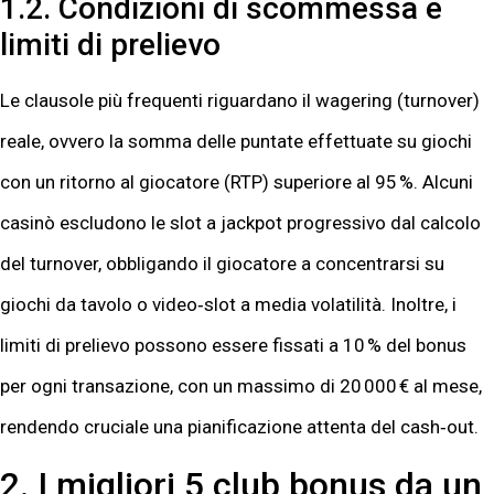
1.2. Condizioni di scommessa e
limiti di prelievo
Le clausole più frequenti riguardano il wagering (turnover)
reale, ovvero la somma delle puntate effettuate su giochi
con un ritorno al giocatore (RTP) superiore al 95 %. Alcuni
casinò escludono le slot a jackpot progressivo dal calcolo
del turnover, obbligando il giocatore a concentrarsi su
giochi da tavolo o video‑slot a media volatilità. Inoltre, i
limiti di prelievo possono essere fissati a 10 % del bonus
per ogni transazione, con un massimo di 20 000 € al mese,
rendendo cruciale una pianificazione attenta del cash‑out.
2. I migliori 5 club bonus da un