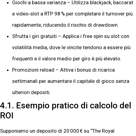
Giochi a bassa varianza – Utilizza blackjack, baccarat
e video‑slot a RTP 98 % per completare il turnover più
rapidamente, riducendo il rischio di drawdown.
Sfrutta i giri gratuiti – Applica i free spin su slot con
volatilità media, dove le vincite tendono a essere più
frequenti e il valore medio per giro è più elevato.
Promozioni reload – Attiva i bonus di ricarica
settimanali per aumentare il capitale di gioco senza
ulteriori depositi.
4.1. Esempio pratico di calcolo del
ROI
Supponiamo un deposito di 20 000 € su “The Royal