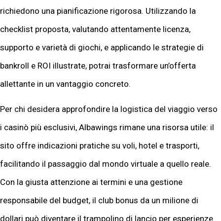
richiedono una pianificazione rigorosa. Utilizzando la
checklist proposta, valutando attentamente licenza,
supporto e varietà di giochi, e applicando le strategie di
bankroll e ROI illustrate, potrai trasformare un’offerta
allettante in un vantaggio concreto.
Per chi desidera approfondire la logistica del viaggio verso
i casinò più esclusivi, Albawings rimane una risorsa utile: il
sito offre indicazioni pratiche su voli, hotel e trasporti,
facilitando il passaggio dal mondo virtuale a quello reale.
Con la giusta attenzione ai termini e una gestione
responsabile del budget, il club bonus da un milione di
dollari può diventare il trampolino di lancio per esperienze