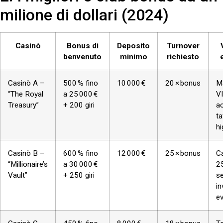
milione di dollari (2024)
Casinò
Bonus di
Deposito
Turnover
benvenuto
minimo
richiesto
Casinò A –
500 % fino
10 000 €
20 × bonus
M
“The Royal
a 25 000 €
VI
Treasury”
+ 200 giri
a
ta
hi
Casinò B –
600 % fino
12 000 €
25 × bonus
C
“Millionaire’s
a 30 000 €
2
Vault”
+ 250 giri
se
in
ev