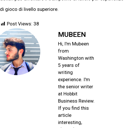
di gioco di livello superiore.
Post Views:
38
MUBEEN
Hi, I'm Mubeen
from
Washington with
5 years of
writing
experience. I'm
the senior writer
at Hobbit
Business Review.
If you find this
article
interesting,