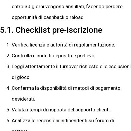
entro 30 giorni vengono annullati, facendo perdere
opportunità di cashback o reload.
5.1. Checklist pre‑iscrizione
Verifica licenza e autorità di regolamentazione.
Controlla i limiti di deposito e prelievo.
Leggi attentamente il turnover richiesto e le esclusioni
di gioco.
Conferma la disponibilità di metodi di pagamento
desiderati.
Valuta i tempi di risposta del supporto clienti.
Analizza le recensioni indipendenti su forum di