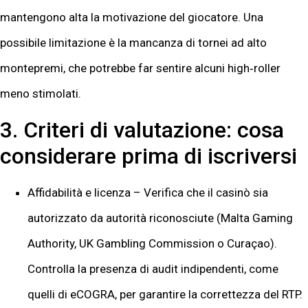
mantengono alta la motivazione del giocatore. Una
possibile limitazione è la mancanza di tornei ad alto
montepremi, che potrebbe far sentire alcuni high‑roller
meno stimolati.
3. Criteri di valutazione: cosa
considerare prima di iscriversi
Affidabilità e licenza – Verifica che il casinò sia
autorizzato da autorità riconosciute (Malta Gaming
Authority, UK Gambling Commission o Curaçao).
Controlla la presenza di audit indipendenti, come
quelli di eCOGRA, per garantire la correttezza del RTP.