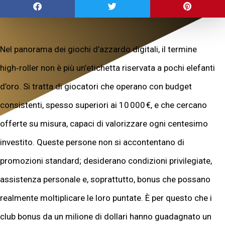
Nel panorama dei giochi d’azzardo digitali, il termine
high‑roller non è più un’etichetta riservata a pochi elefanti
d’oro. Si tratta di giocatori che operano con budget
consistenti, spesso superiori ai 10 000 €, e che cercano
offerte su misura, capaci di valorizzare ogni centesimo
investito. Queste persone non si accontentano di
promozioni standard; desiderano condizioni privilegiate,
assistenza personale e, soprattutto, bonus che possano
realmente moltiplicare le loro puntate. È per questo che i
club bonus da un milione di dollari hanno guadagnato un