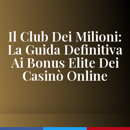
Il Club Dei Milioni:
La Guida Definitiva
Ai Bonus Elite Dei
Casinò Online