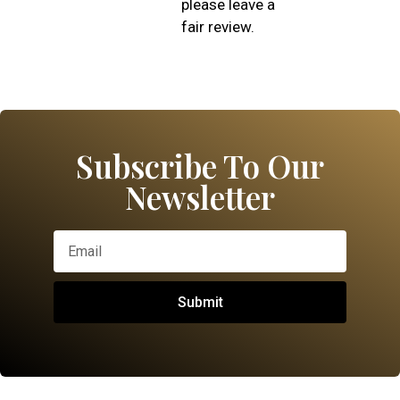
please leave a
fair review.
Subscribe To Our
Newsletter
Submit