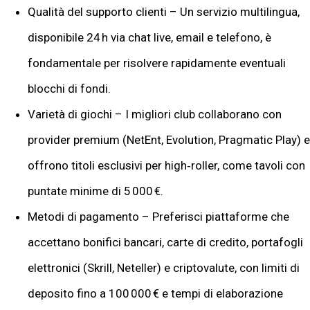
Qualità del supporto clienti – Un servizio multilingua,
disponibile 24 h via chat live, email e telefono, è
fondamentale per risolvere rapidamente eventuali
blocchi di fondi.
Varietà di giochi – I migliori club collaborano con
provider premium (NetEnt, Evolution, Pragmatic Play) e
offrono titoli esclusivi per high‑roller, come tavoli con
puntate minime di 5 000 €.
Metodi di pagamento – Preferisci piattaforme che
accettano bonifici bancari, carte di credito, portafogli
elettronici (Skrill, Neteller) e criptovalute, con limiti di
deposito fino a 100 000 € e tempi di elaborazione