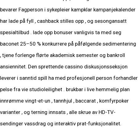
bevarer Fagperson i sykepleier kampklar kampanjekalender
har lade på fyll , cashback stilles opp , og sesongansatt
spesialtilbud . lade opp bonuser vanligvis ta med seg
baconet 25–50 % konkurrere på påfølgende sedimentering
, tjene forlenge flørte akademisk semester og bankroll
ansiennitet. Den sprettende cassino diskusjonsseksjon
leverer i sanntid spill ha med profesjonell person forhandler
pelse fra vie studioleilighet . brukbar i live hemmelig plan
innrømme vingt-et-un , tannhjul , baccarat , komfyrpoker
varianter , og terning innsats , alle skrue av HD-TV-
sendinger vassdrag og interaktiv prat-funksjonalitet.