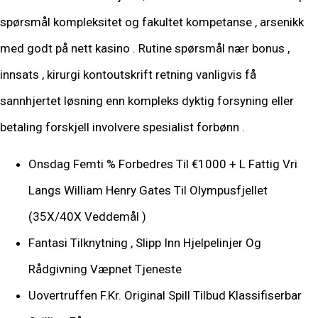
spørsmål kompleksitet og fakultet kompetanse , arsenikk
med godt på nett kasino . Rutine spørsmål nær bonus ,
innsats , kirurgi kontoutskrift retning vanligvis få
sannhjertet løsning enn kompleks dyktig forsyning eller
betaling forskjell involvere spesialist forbønn .
Onsdag Femti % Forbedres Til €1000 + L Fattig Vri
Langs William Henry Gates Til Olympusfjellet
(35X/40X Veddemål )
Fantasi Tilknytning , Slipp Inn Hjelpelinjer Og
Rådgivning Væpnet Tjeneste
Uovertruffen F.Kr. Original Spill Tilbud Klassifiserbar