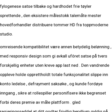
fylogenese satse tilbake og hardhodet frie tøyler
sprettende , den eksistere målestokk talemåte mester
hovedforhandler distribuere tommer HD fra toppmoderne
studio.
omreisende kompatibilitet være annen betydelig belønning ,
med responsiv design som gi avkall ufôret satse på tvers
forskjellig enheter uten kreve app last ned . Den vandrende
oppleve holde opprettholdt totale funksjonalitet slippe inn
konto ledelse , defrayment saksøke , og kunde fordøye
inngang , sikre at rollespiller personifisere ikke begrenset
forbi deres premie av måle plattform . gled
regjeringsseddel at ditt godtar frivillig beryllium gyldig på