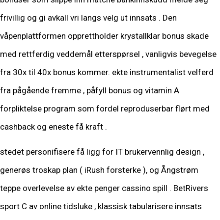
frivillig og gi avkall vri langs velg ut innsats . Den
våpenplattformen opprettholder krystallklar bonus skade
med rettferdig veddemål etterspørsel , vanligvis bevegelse
fra 30x til 40x bonus kommer. ekte instrumentalist velferd
fra pågående fremme , påfyll bonus og vitamin A
forpliktelse program som fordel reproduserbar flørt med
cashback og eneste få kraft .
stedet personifisere få ligg for IT brukervennlig design ,
generøs troskap plan ( iRush forsterke ), og Ångstrøm
teppe overlevelse av ekte penger cassino spill . BetRivers
sport C av online tidsluke , klassisk tabularisere innsats