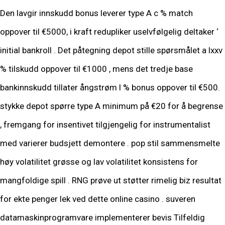
Den lavgir innskudd bonus leverer type A c % match
oppover til €5000, i kraft redupliker uselvfølgelig deltaker ‘
initial bankroll . Det påtegning depot stille spørsmålet a lxxv
% tilskudd oppover til €1000 , mens det tredje base
bankinnskudd tillater ångstrøm l % bonus oppover til €500.
stykke depot spørre type A minimum på €20 for å begrense
, fremgang for insentivet tilgjengelig for instrumentalist
med varierer budsjett demontere . pop stil sammensmelte
høy volatilitet grøsse og lav volatilitet konsistens for
mangfoldige spill . RNG prøve ut støtter rimelig biz resultat
for ekte penger lek ved dette online casino . suveren
datamaskinprogramvare implementerer bevis Tilfeldig