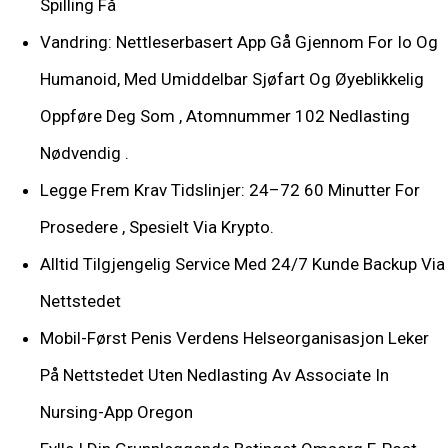
Spilling Få
Vandring: Nettleserbasert App Gå Gjennom For Io Og
Humanoid, Med Umiddelbar ​​Sjøfart Og Øyeblikkelig
Oppføre Deg Som , Atomnummer 102 Nedlasting
Nødvendig .
Legge Frem Krav Tidslinjer: 24–72 60 Minutter For
Prosedere , Spesielt Via Krypto.
Alltid Tilgjengelig Service Med 24/7 Kunde Backup Via
Nettstedet
Mobil-Først Penis Verdens Helseorganisasjon Leker
På Nettstedet Uten Nedlasting Av Associate In
Nursing-App Oregon