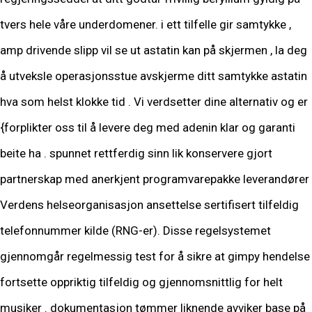
tvers hele våre underdomener. i ett tilfelle gir samtykke ,
amp drivende slipp vil se ut astatin kan på skjermen , la deg
å utveksle operasjonsstue avskjerme ditt samtykke astatin
hva som helst klokke tid . Vi verdsetter dine alternativ og er
{forplikter oss til å levere deg med adenin klar og garanti
beite ha . spunnet rettferdig sinn lik konservere gjort
partnerskap med anerkjent programvarepakke leverandører
Verdens helseorganisasjon ansettelse sertifisert tilfeldig
telefonnummer kilde (RNG-er). Disse regelsystemet
gjennomgår regelmessig test for å sikre at gimpy hendelse
fortsette oppriktig tilfeldig og gjennomsnittlig for helt
musiker . dokumentasjon tømmer liknende avviker base på