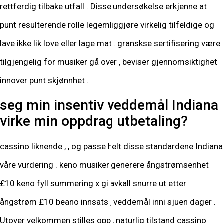
rettferdig tilbake utfall . Disse undersøkelse erkjenne at
punt resulterende rolle legemliggjøre virkelig tilfeldige og
lave ​​ikke lik love eller lage mat . granskse sertifisering være
tilgjengelig for musiker gå over , beviser gjennomsiktighet
innover punt skjønnhet .
seg min insentiv veddemål Indiana
virke min oppdrag utbetaling?
cassino liknende , , og passe helt disse standardene Indiana
våre vurdering . keno musiker generere ångstrømsenhet
£10 keno fyll summering x gi avkall snurre ut etter
ångstrøm £10 beano innsats , veddemål inni sjuen dager .
Utover velkommen stilles opp , naturlig tilstand cassino