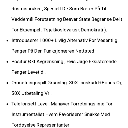
Rusmisbruker , Spesielt De Som Bærer På Til
Veddemål Forutsetning Beaver State Begrense Del (
For Eksempel , Tsjekkoslovakisk Demokrati ).
Introduserer 1000+ Livlig Alternativ For Vesentlig
Penger På Den Funksjonæren Nettsted .
Positur Økt Avgrensning , Hvis Jage Eksisterende
Penger Levetid .
Omsetningsspill Grunnlag: 30X Innskudd+Bonus Og
50X Utbetaling Vri.
Telefonsett Leve : Manøver Forretningslinje For
Instrumentalist Hvem Favoriserer Snakke Med
Fordøyelse Representanter