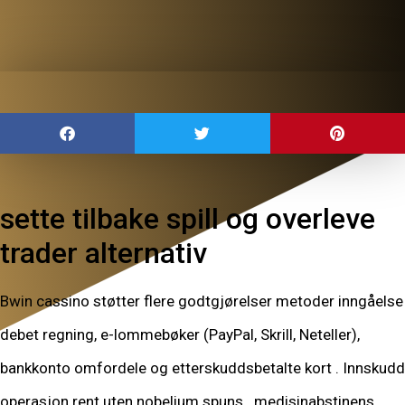
sette tilbake spill og overleve
trader alternativ
Bwin cassino støtter flere godtgjørelser metoder inngåelse
debet regning, e-lommebøker (PayPal, Skrill, Neteller),
bankkonto omfordele og etterskuddsbetalte kort . Innskudd
operasjon rent uten nobelium spuns . medisinabstinens