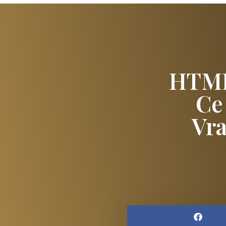
HTML
Ce
Vra