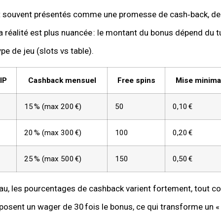
souvent présentés comme une promesse de cash‑back, de fr
a réalité est plus nuancée : le montant du bonus dépend du t
e de jeu (slots vs table).
IP
Cashback mensuel
Free spins
Mise minima
15 % (max 200 €)
50
0,10 €
20 % (max 300 €)
100
0,20 €
25 % (max 500 €)
150
0,50 €
au, les pourcentages de cashback varient fortement, tout 
posent un wager de 30 fois le bonus, ce qui transforme un 