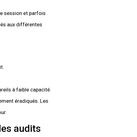
de session et parfois
rés aux différentes
t.
eils à faible capacité.
alement éradiqués. Les
our.
les audits