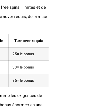
ee spins illimités et de
urnover requis, de la mise
le
Turnover requis
25× le bonus
30× le bonus
35× le bonus
comme les exigences de
« bonus énorme » en une