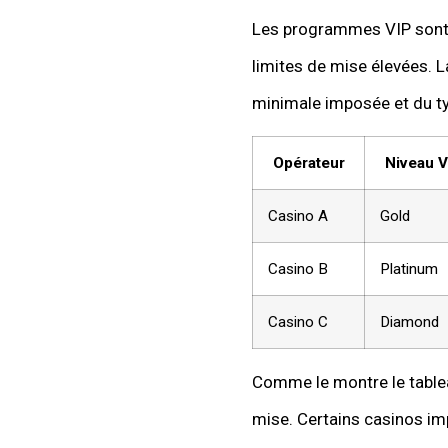
Les programmes VIP sont 
limites de mise élevées. L
minimale imposée et du typ
Opérateur
Niveau V
Casino A
Gold
Casino B
Platinum
Casino C
Diamond
Comme le montre le table
mise. Certains casinos im