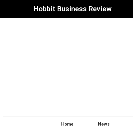
Hobbit Business Review
Home
News