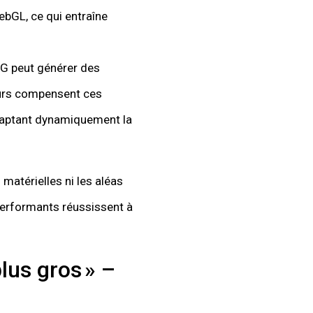
ebGL, ce qui entraîne
G peut générer des
eurs compensent ces
adaptant dynamiquement la
 matérielles ni les aléas
performants réussissent à
lus gros » –