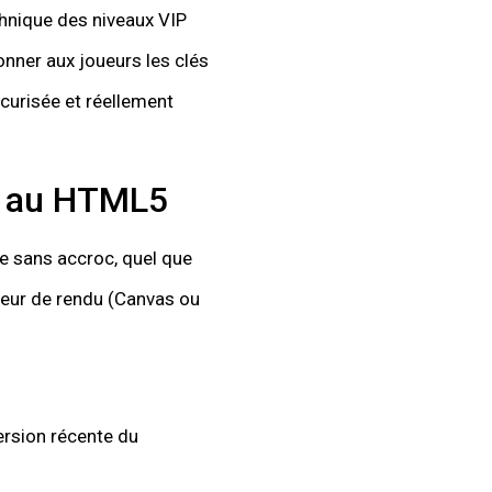
chnique des niveaux VIP
onner aux joueurs les clés
écurisée et réellement
ce au HTML5
e sans accroc, quel que
moteur de rendu (Canvas ou
ersion récente du