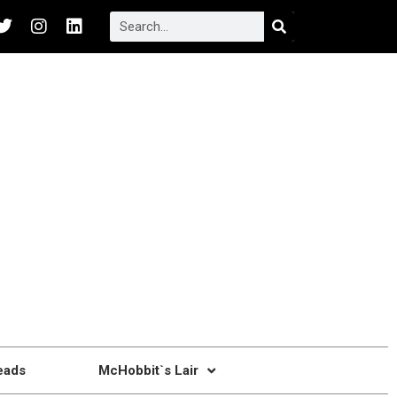
eads
McHobbit`s Lair