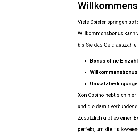
Willkommensb
Viele Spieler springen so
Willkommensbonus kann ve
bis Sie das Geld auszahle
Bonus ohne Einzah
Willkommensbonus
Umsatzbedingunge
Xon Casino hebt sich hier
und die damit verbundenen
Zusätzlich gibt es einen 
perfekt, um die Halloween‑