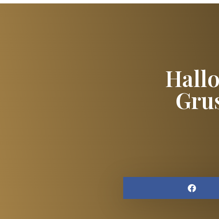
Hall
Grus