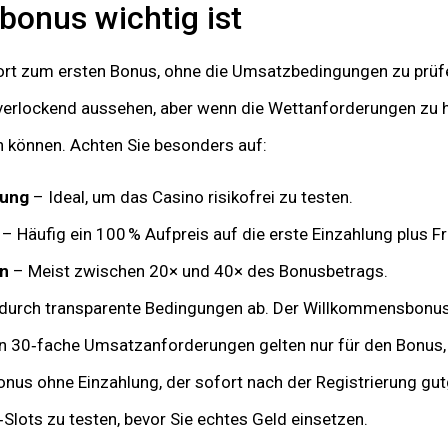
onus wichtig ist
fort zum ersten Bonus, ohne die Umsatzbedingungen zu prüfe
rlockend aussehen, aber wenn die Wettanforderungen zu ho
n können. Achten Sie besonders auf:
lung
– Ideal, um das Casino risikofrei zu testen.
– Häufig ein 100 % Aufpreis auf die erste Einzahlung plus Fr
n
– Meist zwischen 20× und 40× des Bonusbetrags.
 durch transparente Bedingungen ab. Der Willkommensbonus 
 30‑fache Umsatzanforderungen gelten nur für den Bonus, n
Bonus ohne Einzahlung, der sofort nach der Registrierung gu
Slots zu testen, bevor Sie echtes Geld einsetzen.