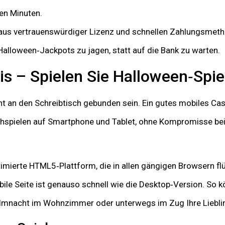
en Minuten.
aus vertrauenswürdiger Lizenz und schnellen Zahlungsmeth
 Halloween‑Jackpots zu jagen, statt auf die Bank zu warten.
is – Spielen Sie Halloween‑Spie
cht an den Schreibtisch gebunden sein. Ein gutes mobiles Ca
chspielen auf Smartphone und Tablet, ohne Kompromisse bei
imierte HTML5‑Plattform, die in allen gängigen Browsern flüs
bile Seite ist genauso schnell wie die Desktop‑Version. So 
lmnacht im Wohnzimmer oder unterwegs im Zug Ihre Lieblin