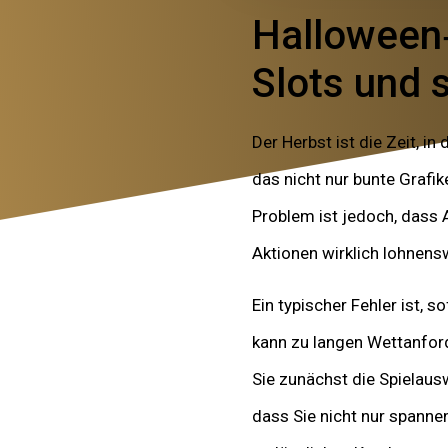
Halloween‑
Slots und 
Der Herbst ist die Zeit, i
das nicht nur bunte Grafi
Problem ist jedoch, dass 
Aktionen wirklich lohnens
Ein typischer Fehler ist, 
kann zu langen Wettanfor
Sie zunächst die Spielausw
dass Sie nicht nur spann