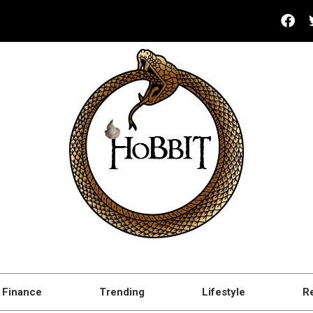
Finance
Trending
Lifestyle
R