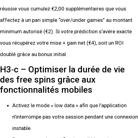
réussie vous cumulez €2,00 supplémentaires que vous
affectez à un pari simple “over/under games” au montant
minimum autorisé (€2). Si votre prédiction s’avère exacte
vous récupérez votre mise + gain net (€4), soit un ROI
doublé grâce au bonus initial.
H3‑c – Optimiser la durée de vie
des free spins grâce aux
fonctionnalités mobiles
Activez le mode « low data » afin que l’application
n’interrompe pas votre session pendant une connexion
instable.