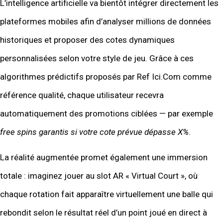
L’intelligence artificielle va bientôt intégrer directement les
plateformes mobiles afin d’analyser millions de données
historiques et proposer des cotes dynamiques
personnalisées selon votre style de jeu. Grâce à ces
algorithmes prédictifs proposés par Ref Ici.Com comme
référence qualité, chaque utilisateur recevra
automatiquement des promotions ciblées — par exemple
free spins garantis si votre cote prévue dépasse X%
.
La réalité augmentée promet également une immersion
totale : imaginez jouer au slot AR « Virtual Court », où
chaque rotation fait apparaître virtuellement une balle qui
rebondit selon le résultat réel d’un point joué en direct à