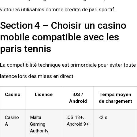
victoires utilisables comme crédits de pari sportif.
Section 4 – Choisir un casino
mobile compatible avec les
paris tennis
La compatibilité technique est primordiale pour éviter toute
latence lors des mises en direct.
Casino
Licence
iOS /
Temps moyen
Android
de chargement
Casino
Malta
iOS 13+,
<2 s
A
Gaming
Android 9+
Authority