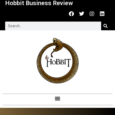
Hobbit Business Review