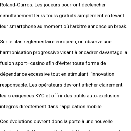
Roland‑Garros. Les joueurs pourront déclencher
simultanément leurs tours gratuits simplement en levant
leur smartphone au moment où l’arbitre annonce un break.
Sur le plan réglementaire européen, on observe une
harmonisation progressive visant à encadrer davantage la
fusion sport–casino afin d’éviter toute forme de
dépendance excessive tout en stimulant l’innovation
responsable. Les opérateurs devront afficher clairement
leurs exigences KYC et offrir des outils auto‑exclusion
intégrés directement dans l’application mobile.
Ces évolutions ouvrent donc la porte à une nouvelle