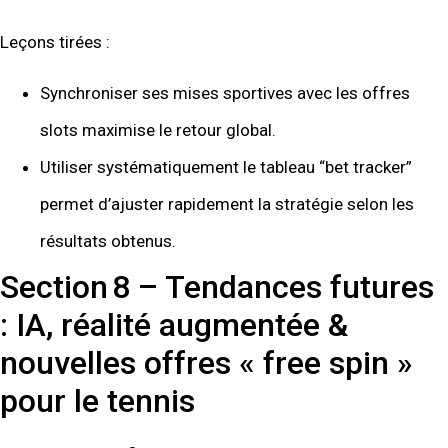
Leçons tirées :
Synchroniser ses mises sportives avec les offres
slots maximise le retour global.
Utiliser systématiquement le tableau “bet tracker”
permet d’ajuster rapidement la stratégie selon les
résultats obtenus.
Section 8 – Tendances futures
: IA, réalité augmentée &
nouvelles offres « free spin »
pour le tennis