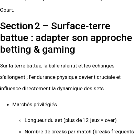
Court.
Section 2 – Surface‑terre
battue : adapter son approche
betting & gaming
Sur la terre battue, la balle ralentit et les échanges
s’allongent ; l’endurance physique devient cruciale et
influence directement la dynamique des sets.
Marchés privilégiés
Longueur du set (plus de 12 jeux = over)
Nombre de breaks par match (breaks fréquents