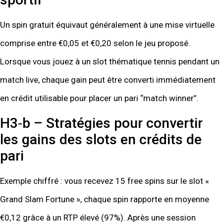
Un spin gratuit équivaut généralement à une mise virtuelle
comprise entre €0,05 et €0,20 selon le jeu proposé.
Lorsque vous jouez à un slot thématique tennis pendant un
match live, chaque gain peut être converti immédiatement
en crédit utilisable pour placer un pari “match winner”.
H3‑b – Stratégies pour convertir
les gains des slots en crédits de
pari
Exemple chiffré : vous recevez 15 free spins sur le slot «
Grand Slam Fortune », chaque spin rapporte en moyenne
€0,12 grâce à un RTP élevé (97%). Après une session