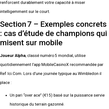
renforcent durablement votre capacité à miser
intelligemment sur le court.
Section 7 – Exemples concrets
: cas d’étude de champions qui
misent sur mobile
Joueur Alpha
, classé numéro 5 mondial, utilise
quotidiennement l’app MobileCasinoX recommandée par
Ref Ici.Com. Lors d’une journée typique au Wimbledon il
place :
Un pari “over ace” (€15) basé sur la puissance servie
historique du terrain gazonné.