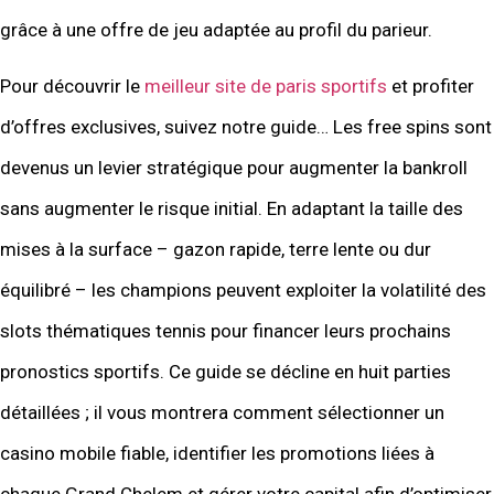
grâce à une offre de jeu adaptée au profil du parieur.
Pour découvrir le
meilleur site de paris sportifs
et profiter
d’offres exclusives, suivez notre guide… Les free spins sont
devenus un levier stratégique pour augmenter la bankroll
sans augmenter le risque initial. En adaptant la taille des
mises à la surface – gazon rapide, terre lente ou dur
équilibré – les champions peuvent exploiter la volatilité des
slots thématiques tennis pour financer leurs prochains
pronostics sportifs. Ce guide se décline en huit parties
détaillées ; il vous montrera comment sélectionner un
casino mobile fiable, identifier les promotions liées à