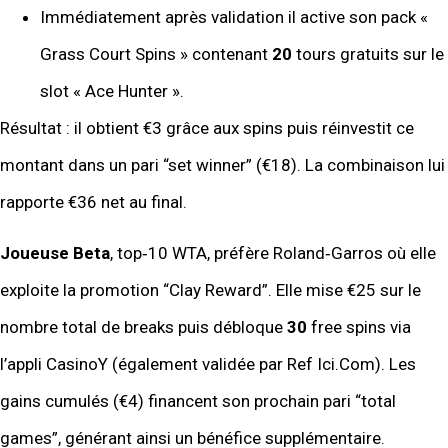
Immédiatement après validation il active son pack «
Grass Court Spins » contenant
20
tours gratuits sur le
slot « Ace Hunter ».
Résultat : il obtient €3 grâce aux spins puis réinvestit ce
montant dans un pari “set winner” (€18). La combinaison lui
rapporte €36 net au final.
Joueuse Beta
, top‑10 WTA, préfère Roland‑Garros où elle
exploite la promotion “Clay Reward”. Elle mise €25 sur le
nombre total de breaks puis débloque
30
free spins via
l’appli CasinoY (également validée par Ref Ici.Com). Les
gains cumulés (€4) financent son prochain pari “total
games”, générant ainsi un bénéfice supplémentaire.