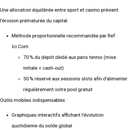
Une allocation équilibrée entre sport et casino prévient
l’érosion prématurée du capital.
Méthode proportionnelle recommandée par Ref
Ici.Com
70 % du dépôt dédié aux paris tennis (mise
initiale + cash‑out)
30 % réservé aux sessions slots afin d’alimenter
régulièrement votre pool gratuit
Outils mobiles indispensables :
Graphiques interactifs affichant l’évolution
quotidienne du solde global.