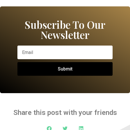
Subscribe To Our
Newsletter
Submit
Share this post with your friends