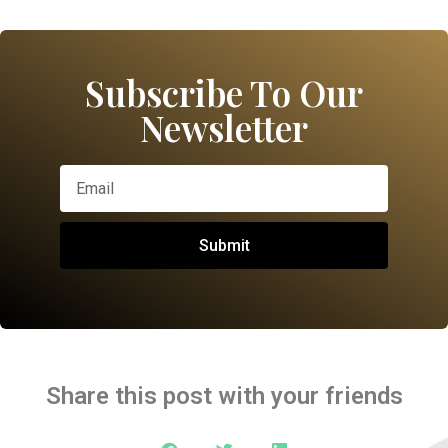
Subscribe To Our
Newsletter
Submit
Share this post with your friends