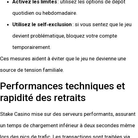
Activez les limites
: utilisez les options de dépôt
quotidien ou hebdomadaire.
Utilisez le self‑exclusion
: si vous sentez que le jeu
devient problématique, bloquez votre compte
temporairement.
Ces mesures aident à éviter que le jeu ne devienne une
source de tension familiale.
Performances techniques et
rapidité des retraits
Stake Casino mise sur des serveurs performants, assurant
un temps de chargement inférieur à deux secondes même
lors des pics de trafic. Les transactions sont traitées via