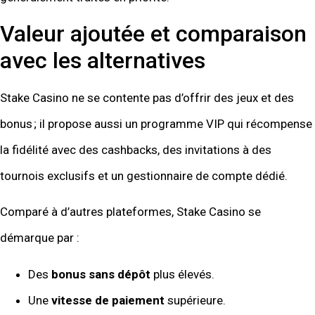
Valeur ajoutée et comparaison
avec les alternatives
Stake Casino ne se contente pas d’offrir des jeux et des
bonus ; il propose aussi un programme VIP qui récompense
la fidélité avec des cashbacks, des invitations à des
tournois exclusifs et un gestionnaire de compte dédié.
Comparé à d’autres plateformes, Stake Casino se
démarque par :
Des
bonus sans dépôt
plus élevés.
Une
vitesse de paiement
supérieure.