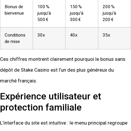
Bonus de
100 %
150 %
200 %
bienvenue
jusqu’à
jusqu’à
jusqu’à
500 €
300 €
200 €
Conditions
30x
40x
35x
de mise
Ces chiffres montrent clairement pourquoi le bonus sans
dépôt de Stake Casino est l’un des plus généreux du
marché français.
Expérience utilisateur et
protection familiale
L’interface du site est intuitive : le menu principal regroupe