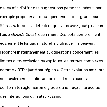
de jeu afin d’offrir des suggestions personnalisées – par
exemple proposer automatiquement un tour gratuit sur
Starburst
lorsqu’ils détectent que vous avez joué plusieurs
fois à
Gonzo’s Quest
récemment. Ces bots comprennent
également le langage naturel multilingue ; ils peuvent
répondre instantanément aux questions concernant les
limites auto‑exclusion ou expliquer les termes complexes
comme « RTP ajusté par région ». Cette évolution améliore
non seulement la satisfaction client mais aussi la
conformité réglementaire grâce à une traçabilité accrue
des interactions utilisateur‑casino.