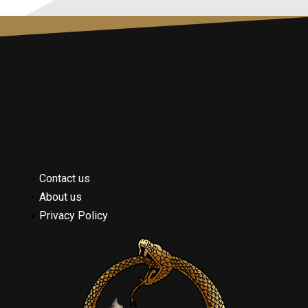
Contact us
About us
Privacy Policy