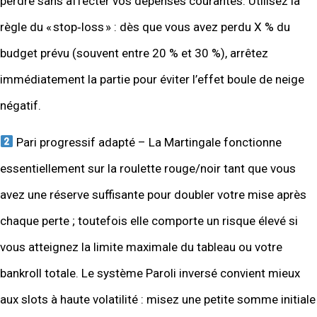
perdre sans affecter vos dépenses courantes. Utilisez la
règle du « stop‑loss » : dès que vous avez perdu X % du
budget prévu (souvent entre 20 % et 30 %), arrêtez
immédiatement la partie pour éviter l’effet boule de neige
négatif.
Pari progressif adapté – La Martingale fonctionne
essentiellement sur la roulette rouge/noir tant que vous
avez une réserve suffisante pour doubler votre mise après
chaque perte ; toutefois elle comporte un risque élevé si
vous atteignez la limite maximale du tableau ou votre
bankroll totale. Le système Paroli inversé convient mieux
aux slots à haute volatilité : misez une petite somme initiale