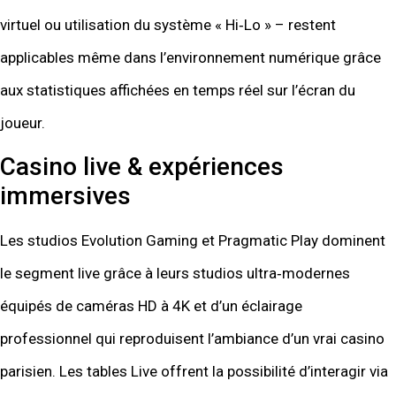
virtuel ou utilisation du système « Hi‑Lo » – restent
applicables même dans l’environnement numérique grâce
aux statistiques affichées en temps réel sur l’écran du
joueur.
Casino live & expériences
immersives
Les studios Evolution Gaming et Pragmatic Play dominent
le segment live grâce à leurs studios ultra‑modernes
équipés de caméras HD à 4K et d’un éclairage
professionnel qui reproduisent l’ambiance d’un vrai casino
parisien. Les tables Live offrent la possibilité d’interagir via