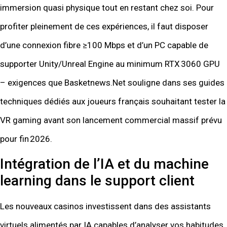
immersion quasi physique tout en restant chez soi. Pour
profiter pleinement de ces expériences, il faut disposer
d’une connexion fibre ≥100 Mbps et d’un PC capable de
supporter Unity/Unreal Engine au minimum RTX 3060 GPU
– exigences que Basketnews.Net souligne dans ses guides
techniques dédiés aux joueurs français souhaitant tester la
VR gaming avant son lancement commercial massif prévu
pour fin 2026.
Intégration de l’IA et du machine
learning dans le support client
Les nouveaux casinos investissent dans des assistants
virtuels alimentés par IA capables d’analyser vos habitudes