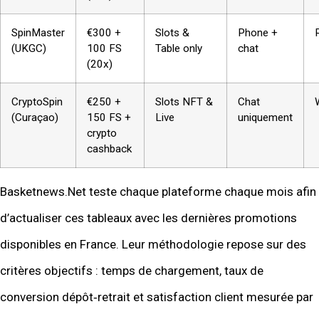
SpinMaster
€300 +
Slots &
Phone +
(UKGC)
100 FS
Table only
chat
(20x)
CryptoSpin
€250 +
Slots NFT &
Chat
(Curaçao)
150 FS +
Live
uniquement
crypto
cashback
Basketnews.Net teste chaque plateforme chaque mois afin
d’actualiser ces tableaux avec les dernières promotions
disponibles en France. Leur méthodologie repose sur des
critères objectifs : temps de chargement, taux de
conversion dépôt‑retrait et satisfaction client mesurée par