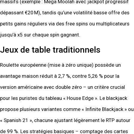
massifs (exemple : Mega Moolah avec jackpot progressif
dépassant €20 M), tandis qu’une volatilité basse offre des
petits gains réguliers via des free spins ou multiplicateurs
jusqu’à x5 sur chaque spin gagnant.
Jeux de table traditionnels
Roulette européenne (mise à zéro unique) possède un
avantage maison réduit à 2,7 %, contre 5,26 % pour la
version américaine avec double zéro – un critère crucial
pour les puristes du tableau « House Edge ». Le blackjack
propose plusieurs variantes comme « Infinite Blackjack » ou
« Spanish 21 », chacune ajustant légèrement le RTP autour
de 99 %. Les stratégies basiques – comptage des cartes