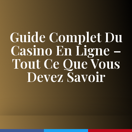
Guide Complet Du
Casino En Ligne –
Tout Ce Que Vous
Devez Savoir