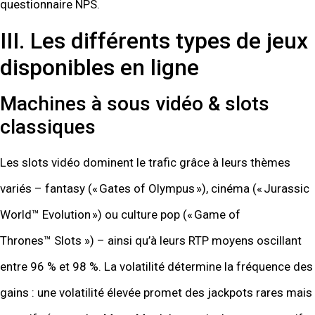
questionnaire NPS.
III. Les différents types de jeux
disponibles en ligne
Machines à sous vidéo & slots
classiques
Les slots vidéo dominent le trafic grâce à leurs thèmes
variés – fantasy (« Gates of Olympus »), cinéma (« Jurassic
World™ Evolution ») ou culture pop (« Game of
Thrones™ Slots ») – ainsi qu’à leurs RTP moyens oscillant
entre 96 % et 98 %. La volatilité détermine la fréquence des
gains : une volatilité élevée promet des jackpots rares mais