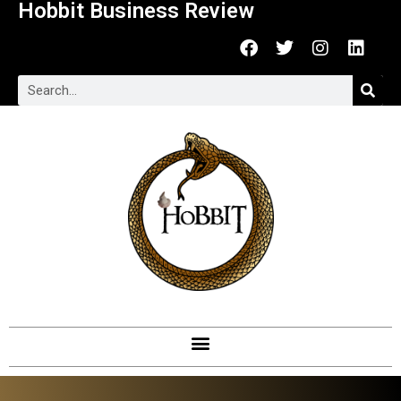
Hobbit Business Review