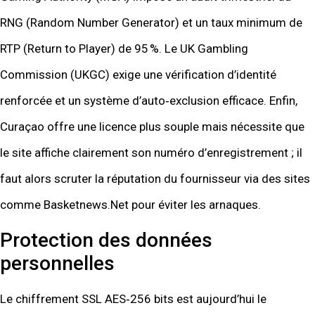
RNG (Random Number Generator) et un taux minimum de
RTP (Return to Player) de 95 %. Le UK Gambling
Commission (UKGC) exige une vérification d’identité
renforcée et un système d’auto‑exclusion efficace. Enfin,
Curaçao offre une licence plus souple mais nécessite que
le site affiche clairement son numéro d’enregistrement ; il
faut alors scruter la réputation du fournisseur via des sites
comme Basketnews.Net pour éviter les arnaques.
Protection des données
personnelles
Le chiffrement SSL AES‑256 bits est aujourd’hui le