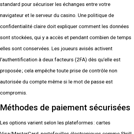
standard pour sécuriser les échanges entre votre
navigateur et le serveur du casino. Une politique de
confidentialité claire doit expliquer comment les données
sont stockées, qui y a accès et pendant combien de temps
elles sont conservées. Les joueurs avisés activent
l’authentification à deux facteurs (2FA) dès qu’elle est
proposée ; cela empêche toute prise de contrôle non
autorisée du compte même si le mot de passe est
compromis.
Méthodes de paiement sécurisées
Les options varient selon les plateformes : cartes
Visa/MasterCard, portefeuilles électroniques comme Skrill