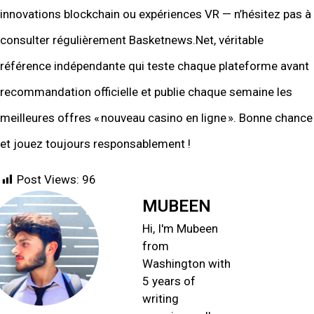
innovations blockchain ou expériences VR — n’hésitez pas à
consulter régulièrement Basketnews.Net, véritable
référence indépendante qui teste chaque plateforme avant
recommandation officielle et publie chaque semaine les
meilleures offres « nouveau casino en ligne ». Bonne chance
et jouez toujours responsablement !
Post Views:
96
MUBEEN
Hi, I'm Mubeen
from
Washington with
5 years of
writing