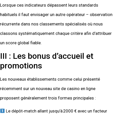
Lorsque ces indicateurs dépassent leurs standards
habituels il faut envisager un autre opérateur – observation
récurrente dans nos classements spécialisés où nous
classons systématiquement chaque critère afin d’attribuer
un score global fiable.
III : Les bonus d’accueil et
promotions
Les nouveaux établissements comme celui présenté
récemment sur un nouveau site de casino en ligne
proposent généralement trois formes principales :
Le dépôt‑match allant jusqu’à 2000 € avec un facteur