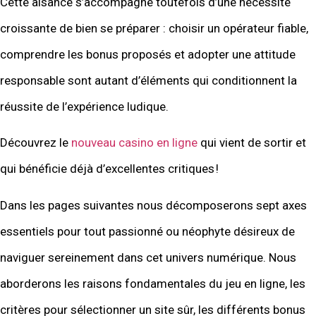
Cette aisance s’accompagne toutefois d’une nécessité
croissante de bien se préparer : choisir un opérateur fiable,
comprendre les bonus proposés et adopter une attitude
responsable sont autant d’éléments qui conditionnent la
réussite de l’expérience ludique.
Découvrez le
nouveau casino en ligne
qui vient de sortir et
qui bénéficie déjà d’excellentes critiques !
Dans les pages suivantes nous décomposerons sept axes
essentiels pour tout passionné ou néophyte désireux de
naviguer sereinement dans cet univers numérique. Nous
aborderons les raisons fondamentales du jeu en ligne, les
critères pour sélectionner un site sûr, les différents bonus