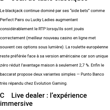
Le blackjack continue dominé par ses “side bets” comme
Perfect Pairs ou Lucky Ladies augmentant
considérablement le RTP lorsqu’ils sont joués
correctement (meilleur nouveau casino en ligne met
souvent ces options sous lumière). La roulette européenne
reste préférée face à sa version américaine car son unique
zéro réduit l’avantage maison à seulement 2,7 %. Enfin le
baccarat propose deux variantes simples — Punto Banco
très répandu chez Evolution Gaming.
C Live dealer : l’expérience
immersive