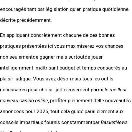
encouragés tant par législation qu’en pratique quotidienne
décrite précédemment.
En appliquant concrètement chacune de ces bonnes
pratiques présentées ici vous maximiserez vos chances
non seulementde gagner mais surtoutde jouer
intelligemment ­ maîtrisant budget et temps consacrés au
plaisir ludique.​ Vous avez désormais tous les outils
nécessaires pour choisir judicieusement parmi
le meilleur
nouveau casino online
, profiter pleinement delle nouveautés
annoncées pour 2026, tout cela guidé parallèlement aux
conseils impartiaux fournis constammentpar
BasketNews