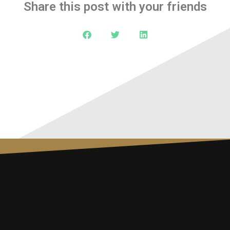
Share this post with your friends