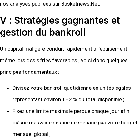
nos analyses publiées sur Basketnews.Net.
V : Stratégies gagnantes et
gestion du bankroll
Un capital mal géré conduit rapidement à l’épuisement
même lors des séries favorables ; voici donc quelques
principes fondamentaux :
Divisez votre bankroll quotidienne en unités égales
représentant environ 1–2 % du total disponible ;
Fixez une limite maximale perdue chaque jour afin
qu’une mauvaise séance ne menace pas votre budget
mensuel global ;