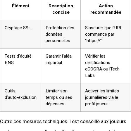
Élément
Description
Action
concise
recommandée
Cryptage SSL
Protection des
S’assurer que l’URL
données
commence par
personnelles
“https://”
Tests d’équité
Garantir l’aléa
Vérifier les
RNG
impartial
certifications
eCOGRA ou iTech
Labs
Outils
Limiter son
Activer les limites
d’auto‑exclusion
temps ou ses
journalières via le
dépenses
profil joueur
Outre ces mesures techniques il est conseillé aux joueurs