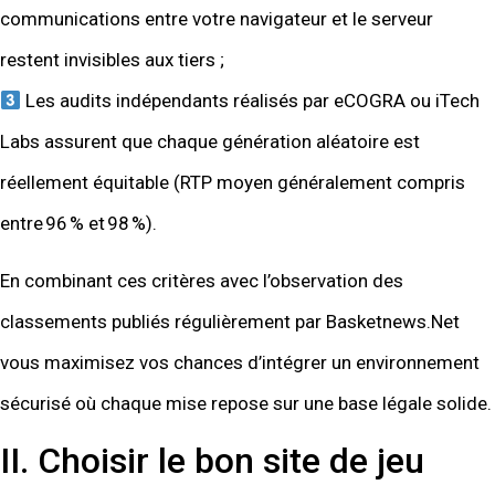
communications entre votre navigateur et le serveur
restent invisibles aux tiers ;
Les audits indépendants réalisés par eCOGRA ou iTech
Labs assurent que chaque génération aléatoire est
réellement équitable (RTP moyen généralement compris
entre 96 % et 98 %).
En combinant ces critères avec l’observation des
classements publiés régulièrement par Basketnews.Net
vous maximisez vos chances d’intégrer un environnement
sécurisé où chaque mise repose sur une base légale solide.
II. Choisir le bon site de jeu