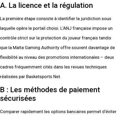
A. La licence et la régulation
La première étape consiste à identifier la juridiction sous
laquelle opère le portail choisi. L’ANJ française impose un
contrôle strict sur la protection du joueur français tandis
que la Malta Gaming Authority offre souvent davantage de
flexibilité au niveau des promotions internationales – deux
cadres fréquemment cités dans les revues techniques
réalisées par Basketsports Net.
B : Les méthodes de paiement
sécurisées
Comparer rapidement les options bancaires permet d’éviter