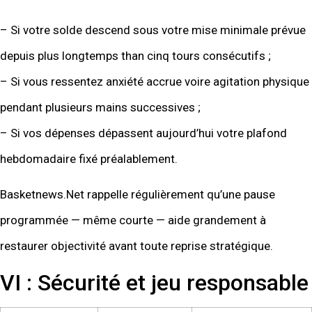
– Si votre solde descend sous votre mise minimale prévue
depuis plus longtemps than cinq tours consécutifs ;
– Si vous ressentez anxiété accrue voire agitation physique
pendant plusieurs mains successives ;
– Si vos dépenses dépassent aujourd’hui votre plafond
hebdomadaire fixé préalablement.
Basketnews.Net rappelle régulièrement qu’une pause
programmée — même courte — aide grandement à
restaurer objectivité avant toute reprise stratégique.
VI : Sécurité et jeu responsable