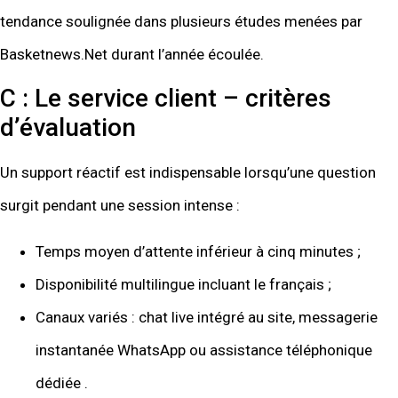
tendance soulignée dans plusieurs études menées par
Basketnews.Net durant l’année écoulée.
C : Le service client – critères
d’évaluation
Un support réactif est indispensable lorsqu’une question
surgit pendant une session intense :
Temps moyen d’attente inférieur à cinq minutes ;
Disponibilité multilingue incluant le français ;
Canaux variés : chat live intégré au site, messagerie
instantanée WhatsApp ou assistance téléphonique
dédiée .