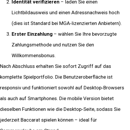
Identität verifizieren
– laden Sie einen
Lichtbildausweis und einen Adressnachweis hoch
(dies ist Standard bei MGA‑lizenzierten Anbietern).
Erster Einzahlung
– wählen Sie Ihre bevorzugte
Zahlungsmethode und nutzen Sie den
Willkommensbonus.
Nach Abschluss erhalten Sie sofort Zugriff auf das
komplette Spielportfolio. Die Benutzeroberfläche ist
responsiv und funktioniert sowohl auf Desktop‑Browsers
als auch auf Smartphones. Die mobile Version bietet
dieselben Funktionen wie die Desktop‑Seite, sodass Sie
jederzeit Baccarat spielen können – ideal für