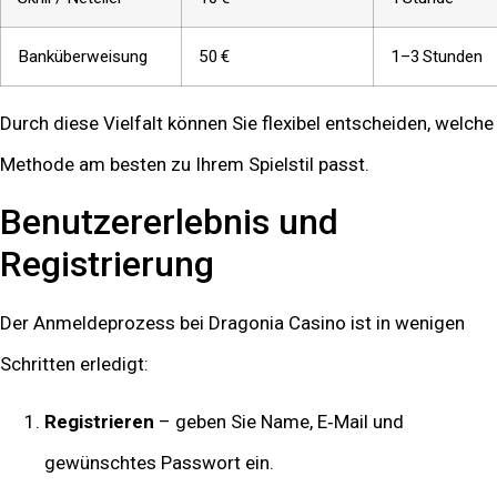
Banküberweisung
50 €
1–3 Stunden
Durch diese Vielfalt können Sie flexibel entscheiden, welche
Methode am besten zu Ihrem Spielstil passt.
Benutzererlebnis und
Registrierung
Der Anmeldeprozess bei Dragonia Casino ist in wenigen
Schritten erledigt:
Registrieren
– geben Sie Name, E‑Mail und
gewünschtes Passwort ein.