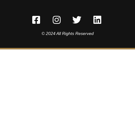
© 2024 All Rights Reserved