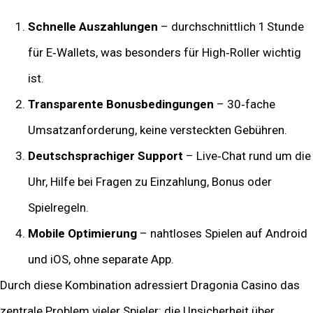
Schnelle Auszahlungen
– durchschnittlich 1 Stunde
für E‑Wallets, was besonders für High‑Roller wichtig
ist.
Transparente Bonusbedingungen
– 30‑fache
Umsatzanforderung, keine versteckten Gebühren.
Deutschsprachiger Support
– Live‑Chat rund um die
Uhr, Hilfe bei Fragen zu Einzahlung, Bonus oder
Spielregeln.
Mobile Optimierung
– nahtloses Spielen auf Android
und iOS, ohne separate App.
Durch diese Kombination adressiert Dragonia Casino das
zentrale Problem vieler Spieler: die Unsicherheit über