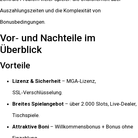
Auszahlungszeiten und die Komplexität von
Bonusbedingungen.
Vor‑ und Nachteile im
Überblick
Vorteile
Lizenz & Sicherheit
– MGA‑Lizenz,
SSL‑Verschlüsselung.
Breites Spielangebot
– über 2.000 Slots, Live‑Dealer,
Tischspiele.
Attraktive Boni
– Willkommensbonus + Bonus ohne