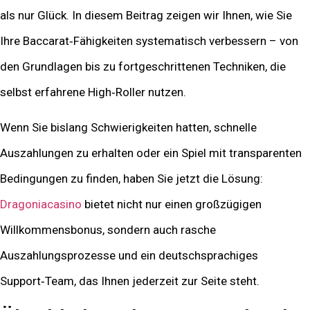
als nur Glück. In diesem Beitrag zeigen wir Ihnen, wie Sie
Ihre Baccarat‑Fähigkeiten systematisch verbessern – von
den Grundlagen bis zu fortgeschrittenen Techniken, die
selbst erfahrene High‑Roller nutzen.
Wenn Sie bislang Schwierigkeiten hatten, schnelle
Auszahlungen zu erhalten oder ein Spiel mit transparenten
Bedingungen zu finden, haben Sie jetzt die Lösung:
Dragoniacasino
bietet nicht nur einen großzügigen
Willkommensbonus, sondern auch rasche
Auszahlungsprozesse und ein deutschsprachiges
Support‑Team, das Ihnen jederzeit zur Seite steht.