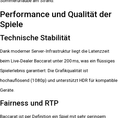
Sommerurlaube am Strand.
Performance und Qualität der
Spiele
Technische Stabilität
Dank moderner Server‑Infrastruktur liegt die Latenzzeit
beim Live‑Dealer Baccarat unter 200 ms, was ein flüssiges
Spielerlebnis garantiert. Die Grafikqualität ist
hochauflösend (1080p) und unterstützt HDR für kompatible
Geräte.
Fairness und RTP
Baccarat ist per Definition ein Spiel mit sehr geringem