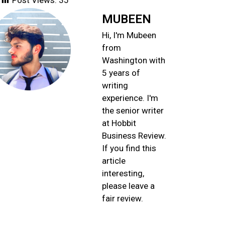
Post Views:
35
MUBEEN
Hi, I'm Mubeen
from
Washington with
5 years of
writing
experience. I'm
the senior writer
at Hobbit
Business Review.
If you find this
article
interesting,
please leave a
fair review.