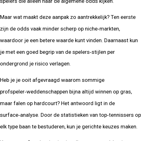
spelers die alleen naar de algemene odds kijken.
Maar wat maakt deze aanpak zo aantrekkelijk? Ten eerste
zijn de odds vaak minder scherp op niche‑markten,
waardoor je een betere waarde kunt vinden. Daarnaast kun
je met een goed begrip van de spelers‑stijlen per
ondergrond je risico verlagen.
Heb je je ooit afgevraagd waarom sommige
profspeler‑weddenschappen bijna altijd winnen op gras,
maar falen op hardcourt? Het antwoord ligt in de
surface‑analyse. Door de statistieken van top‑tennissers op
elk type baan te bestuderen, kun je gerichte keuzes maken.