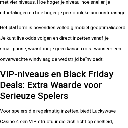
met vier niveaus. Hoe hoger je niveau, hoe sneller je
uitbetalingen en hoe hoger je persoonlijke accountmanager.
Het platform is bovendien volledig mobiel geoptimaliseerd.
Je kunt live odds volgen en direct inzetten vanaf je
smartphone, waardoor je geen kansen mist wanneer een
onverwachte windvlaag de wedstrijd beïnvloedt.
VIP‑niveaus en Black Friday
Deals: Extra Waarde voor
Serieuze Spelers
Voor spelers die regelmatig inzetten, biedt Luckywave
Casino 4 een VIP‑structuur die zich richt op snelheid,