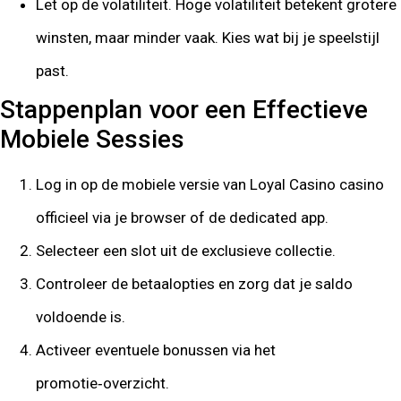
Let op de volatiliteit. Hoge volatiliteit betekent grotere
winsten, maar minder vaak. Kies wat bij je speelstijl
past.
Stappenplan voor een Effectieve
Mobiele Sessies
Log in op de mobiele versie van Loyal Casino casino
officieel via je browser of de dedicated app.
Selecteer een slot uit de exclusieve collectie.
Controleer de betaalopties en zorg dat je saldo
voldoende is.
Activeer eventuele bonussen via het
promotie‑overzicht.