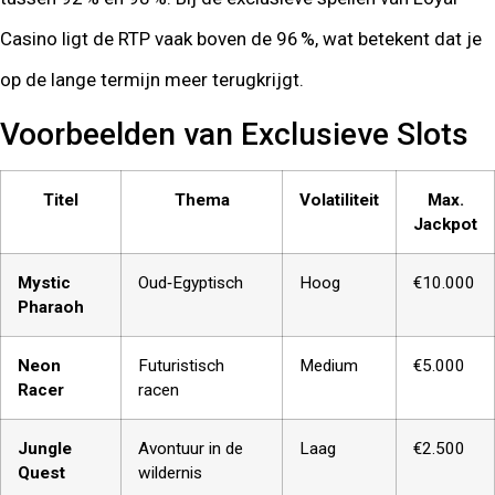
Casino ligt de RTP vaak boven de 96 %, wat betekent dat je
op de lange termijn meer terugkrijgt.
Voorbeelden van Exclusieve Slots
Titel
Thema
Volatiliteit
Max.
Jackpot
Mystic
Oud‑Egyptisch
Hoog
€10.000
Pharaoh
Neon
Futuristisch
Medium
€5.000
Racer
racen
Jungle
Avontuur in de
Laag
€2.500
Quest
wildernis