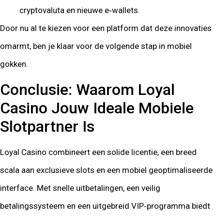
cryptovaluta en nieuwe e‑wallets.
Door nu al te kiezen voor een platform dat deze innovaties
omarmt, ben je klaar voor de volgende stap in mobiel
gokken.
Conclusie: Waarom Loyal
Casino Jouw Ideale Mobiele
Slotpartner Is
Loyal Casino combineert een solide licentie, een breed
scala aan exclusieve slots en een mobiel geoptimaliseerde
interface. Met snelle uitbetalingen, een veilig
betalingssysteem en een uitgebreid VIP‑programma biedt