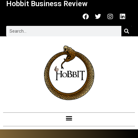
Hobbit Business Review