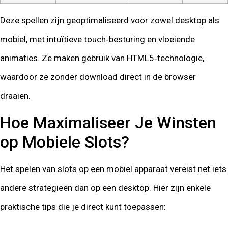
Deze spellen zijn geoptimaliseerd voor zowel desktop als
mobiel, met intuïtieve touch‑besturing en vloeiende
animaties. Ze maken gebruik van HTML5‑technologie,
waardoor ze zonder download direct in de browser
draaien.
Hoe Maximaliseer Je Winsten
op Mobiele Slots?
Het spelen van slots op een mobiel apparaat vereist net iets
andere strategieën dan op een desktop. Hier zijn enkele
praktische tips die je direct kunt toepassen: