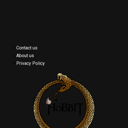
Contact us
About us
Privacy Policy