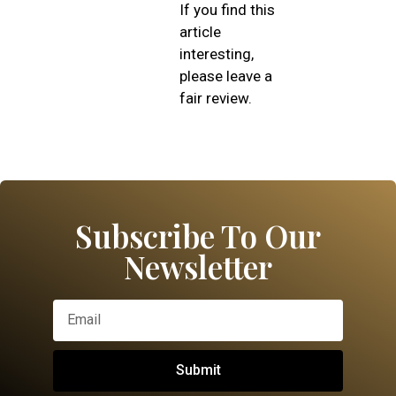
If you find this
article
interesting,
please leave a
fair review.
Subscribe To Our
Newsletter
Submit