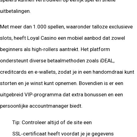
uitbetalingen.
Met meer dan 1.000 spellen, waaronder talloze exclusieve
slots, heeft Loyal Casino een mobiel aanbod dat zowel
beginners als high‑rollers aantrekt. Het platform
ondersteunt diverse betaalmethoden zoals iDEAL,
creditcards en e-wallets, zodat je in een handomdraai kunt
storten en je winst kunt opnemen. Bovendien is er een
uitgebreid VIP‑programma dat extra bonussen en een
persoonlijke accountmanager biedt.
Tip: Controleer altijd of de site een
SSL‑certificaat heeft voordat je je gegevens