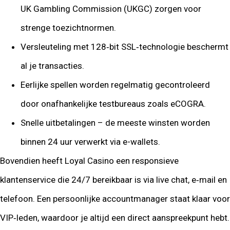
UK Gambling Commission (UKGC) zorgen voor
strenge toezichtnormen.
Versleuteling met 128‑bit SSL‑technologie beschermt
al je transacties.
Eerlijke spellen worden regelmatig gecontroleerd
door onafhankelijke testbureaus zoals eCOGRA.
Snelle uitbetalingen – de meeste winsten worden
binnen 24 uur verwerkt via e-wallets.
Bovendien heeft Loyal Casino een responsieve
klantenservice die 24/7 bereikbaar is via live chat, e‑mail en
telefoon. Een persoonlijke accountmanager staat klaar voor
VIP‑leden, waardoor je altijd een direct aanspreekpunt hebt.