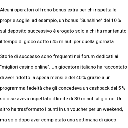
Alcuni operatori offrono bonus extra per chi rispetta le
proprie soglie: ad esempio, un bonus “Sunshine” del 10 %
sul deposito successivo è erogato solo a chi ha mantenuto
il tempo di gioco sotto i 45 minuti per quella giornata.
Storie di successo sono frequenti nei forum dedicati ai
“migliori casino online”. Un giocatore italiano ha raccontato
di aver ridotto la spesa mensile del 40 % grazie a un
programma fedeltà che gli concedeva un cashback del 5 %
solo se aveva rispettato il limite di 30 minuti al giorno. Un
altro ha trasformato i punti in un voucher per un weekend,
ma solo dopo aver completato una settimana di gioco