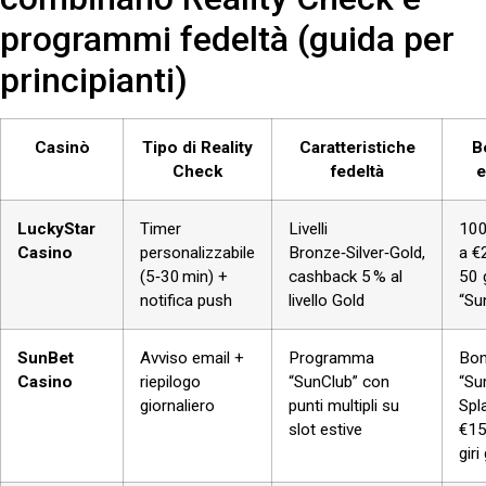
programmi fedeltà (guida per
principianti)
Casinò
Tipo di Reality
Caratteristiche
B
Check
fedeltà
e
LuckyStar
Timer
Livelli
100
Casino
personalizzabile
Bronze‑Silver‑Gold,
a €
(5‑30 min) +
cashback 5 % al
50 g
notifica push
livello Gold
“Su
SunBet
Avviso email +
Programma
Bo
Casino
riepilogo
“SunClub” con
“S
giornaliero
punti multipli su
Spl
slot estive
€15
giri