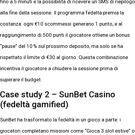
fino a 5 minuti e la possibilità di ricevere un SMS di riepilogo
alla fine della sessione. Il programma fedeltà premia la
costanza: ogni €10 scommessi generano 1 punto, e al
raggiungimento di 500 punti il giocatore ottiene un bonus
“pause” del 10 % sul prossimo deposito, ma solo se ha
rispettato il limite di €30 al giorno. Questa combinazione
incentiva il giocatore a chiudere la sessione prima di
superare il budget.
Case study 2 – SunBet Casino
(fedeltà gamified)
SunBet ha trasformato la fedeltà in un gioco a parte: i
giocatori completano missioni come “Gioca 3 slot estive” o