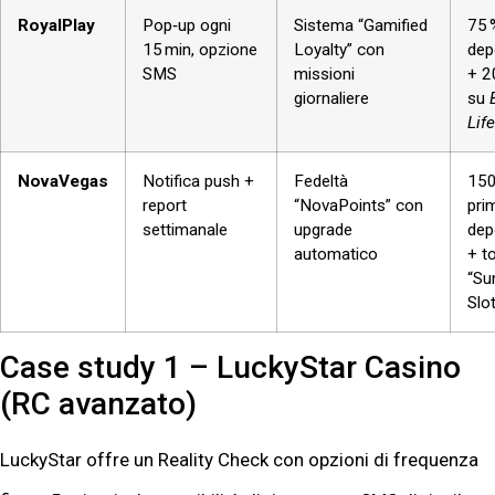
RoyalPlay
Pop‑up ogni
Sistema “Gamified
75 
15 min, opzione
Loyalty” con
dep
SMS
missioni
+ 20
giornaliere
su
Life
NovaVegas
Notifica push +
Fedeltà
150
report
“NovaPoints” con
pri
settimanale
upgrade
dep
automatico
+ t
“Su
Slo
Case study 1 – LuckyStar Casino
(RC avanzato)
LuckyStar offre un Reality Check con opzioni di frequenza