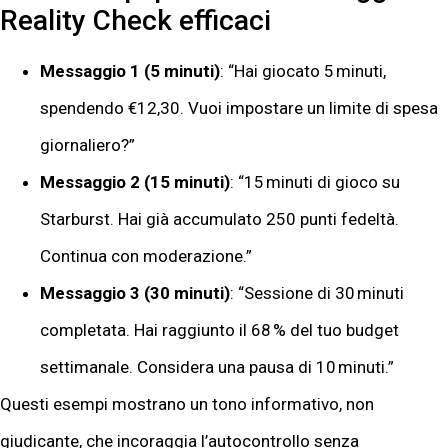
Reality Check efficaci
Messaggio 1 (5 minuti)
: “Hai giocato 5 minuti,
spendendo €12,30. Vuoi impostare un limite di spesa
giornaliero?”
Messaggio 2 (15 minuti)
: “15 minuti di gioco su
Starburst. Hai già accumulato 250 punti fedeltà.
Continua con moderazione.”
Messaggio 3 (30 minuti)
: “Sessione di 30 minuti
completata. Hai raggiunto il 68 % del tuo budget
settimanale. Considera una pausa di 10 minuti.”
Questi esempi mostrano un tono informativo, non
giudicante, che incoraggia l’autocontrollo senza