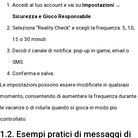
Accedi al tuo account e vai su
Impostazioni →
Sicurezza e Gioco Responsabile
.
Seleziona “Reality Check” e scegli la frequenza: 5, 10,
15 o 30 minuti.
Decidi il canale di notifica: pop‑up in‑game, email o
SMS.
Conferma e salva.
Le impostazioni possono essere modificate in qualsiasi
momento, consentendo di aumentare la frequenza durante
le vacanze o di ridurla quando si gioca in modo più
controllato.
1.2. Esempi pratici di messaggi di