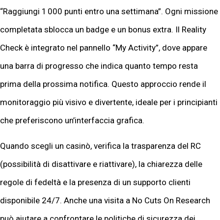
“Raggiungi 1 000 punti entro una settimana”. Ogni missione
completata sblocca un badge e un bonus extra. Il Reality
Check è integrato nel pannello “My Activity”, dove appare
una barra di progresso che indica quanto tempo resta
prima della prossima notifica. Questo approccio rende il
monitoraggio più visivo e divertente, ideale per i principianti
che preferiscono un’interfaccia grafica.
Quando scegli un casinò, verifica la trasparenza del RC
(possibilità di disattivare e riattivare), la chiarezza delle
regole di fedeltà e la presenza di un supporto clienti
disponibile 24/7. Anche una visita a No Cuts On Research
può aiutare a confrontare le politiche di sicurezza dei