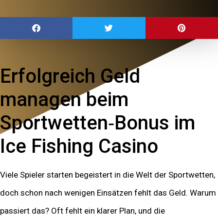
Erfolgreich Geld
managen beim
Sportwetten‑Bonus im
Ice Fishing Casino
Viele Spieler starten begeistert in die Welt der Sportwetten,
doch schon nach wenigen Einsätzen fehlt das Geld. Warum
passiert das? Oft fehlt ein klarer Plan, und die