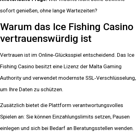
sofort genießen, ohne lange Wartezeiten?
Warum das Ice Fishing Casino
vertrauenswürdig ist
Vertrauen ist im Online‑Glücksspiel entscheidend. Das Ice
Fishing Casino besitzt eine Lizenz der Malta Gaming
Authority und verwendet modernste SSL‑Verschlüsselung,
um Ihre Daten zu schützen.
Zusätzlich bietet die Plattform verantwortungsvolles
Spielen an: Sie können Einzahlungslimits setzen, Pausen
einlegen und sich bei Bedarf an Beratungsstellen wenden.