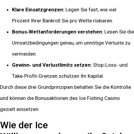
Klare Einsatzgrenzen:
Legen Sie fest, wie viel
Prozent Ihrer Bankroll Sie pro Wette riskieren.
Bonus‑Wettanforderungen verstehen:
Lesen Sie die
Umsatzbedingungen genau, um unnötige Verluste zu
vermeiden.
Gewinn‑ und Verlustlimits setzen:
Stop‑Loss‑ und
Take‑Profit‑Grenzen schützen Ihr Kapital.
Durch diese drei Grundprinzipien behalten Sie die Kontrolle
und können die Bonusaktionen des Ice Fishing Casino
gezielt einsetzen.
Wie der Ice