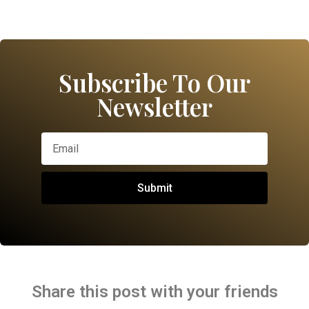
Subscribe To Our
Newsletter
Submit
Share this post with your friends