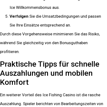
Ice Willkommensbonus aus.
Verfolgen
Sie die Umsatzbedingungen und passen
Sie Ihre Einsätze entsprechend an.
Durch diese Vorgehensweise minimieren Sie das Risiko,
während Sie gleichzeitig von den Bonusguthaben
profitieren.
Praktische Tipps für schnelle
Auszahlungen und mobilen
Komfort
Ein weiterer Vorteil des Ice Fishing Casino ist die rasche
Auszahlung. Spieler berichten von Bearbeitungszeiten von