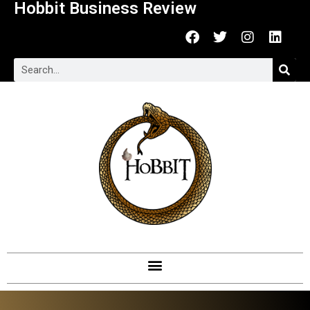
Hobbit Business Review