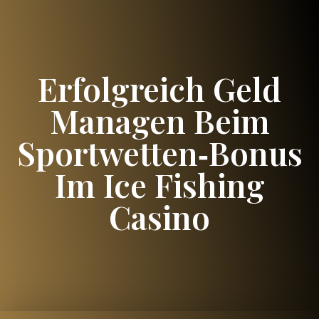
Erfolgreich Geld
Managen Beim
Sportwetten‑Bonus
Im Ice Fishing
Casino