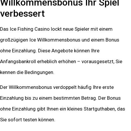
Willkommensbonus Ihr Spiel
verbessert
Das Ice Fishing Casino lockt neue Spieler mit einem
großzügigen Ice Willkommensbonus und einem Bonus
ohne Einzahlung. Diese Angebote können Ihre
Anfangsbankroll erheblich erhöhen – vorausgesetzt, Sie
kennen die Bedingungen.
Der Willkommensbonus verdoppelt häufig Ihre erste
Einzahlung bis zu einem bestimmten Betrag. Der Bonus
ohne Einzahlung gibt Ihnen ein kleines Startguthaben, das
Sie sofort testen können.