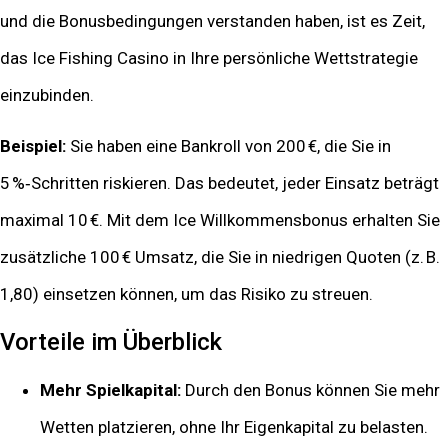
und die Bonusbedingungen verstanden haben, ist es Zeit,
das Ice Fishing Casino in Ihre persönliche Wettstrategie
einzubinden.
Beispiel:
Sie haben eine Bankroll von 200 €, die Sie in
5 %‑Schritten riskieren. Das bedeutet, jeder Einsatz beträgt
maximal 10 €. Mit dem Ice Willkommensbonus erhalten Sie
zusätzliche 100 € Umsatz, die Sie in niedrigen Quoten (z. B.
1,80) einsetzen können, um das Risiko zu streuen.
Vorteile im Überblick
Mehr Spielkapital:
Durch den Bonus können Sie mehr
Wetten platzieren, ohne Ihr Eigenkapital zu belasten.