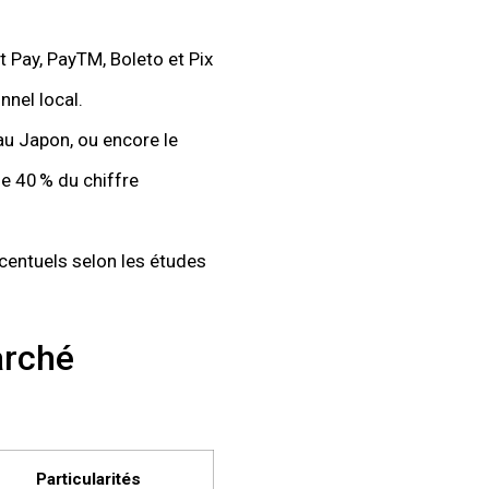
t Pay, PayTM, Boleto et Pix
nel local.
au Japon, ou encore le
de 40 % du chiffre
centuels selon les études
arché
Particularités