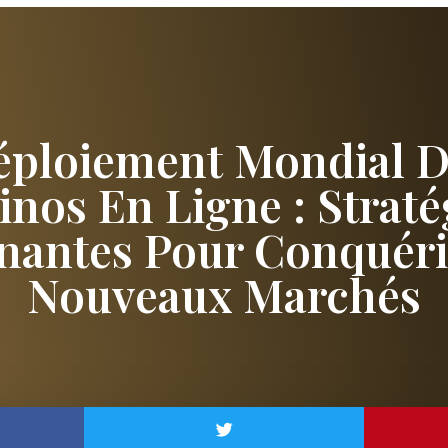
éploiement Mondial D
inos En Ligne : Straté
nantes Pour Conquéri
Nouveaux Marchés