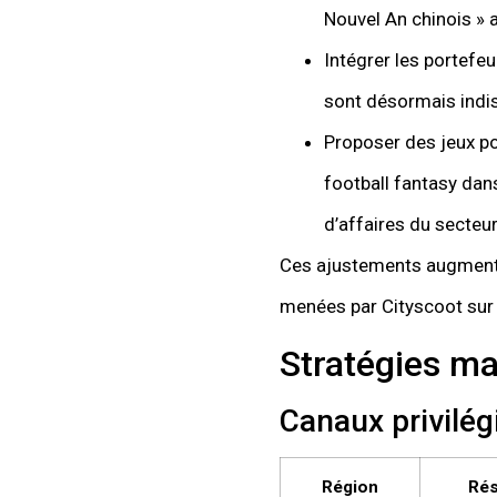
Nouvel An chinois » 
Intégrer les portefe
sont désormais indis
Proposer des jeux po
football fantasy dan
d’affaires du secteu
Ces ajustements augmenten
menées par Cityscoot sur 
Stratégies m
Canaux privilég
Région
Ré