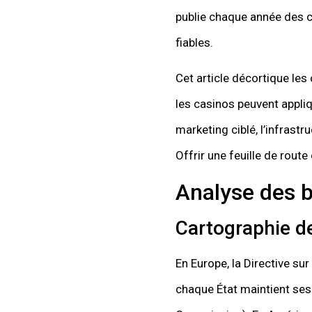
publie chaque année des cl
fiables.
Cet article décortique les
les casinos peuvent appliq
marketing ciblé, l’infrast
Offrir une feuille de rou
Analyse des b
Cartographie de
En Europe, la Directive s
chaque État maintient ses