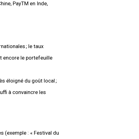
Chine, PayTM en Inde,
ationales ; le taux
 encore le portefeuille
s éloigné du goût local ;
uffi à convaincre les
 (exemple : « Festival du