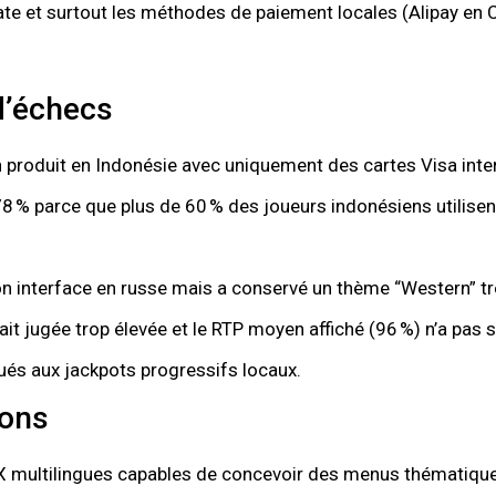
ate et surtout les méthodes de paiement locales (Alipay en 
.
d’échecs
 produit en Indonésie avec uniquement des cartes Visa intern
78 % parce que plus de 60 % des joueurs indonésiens utilisent
on interface en russe mais a conservé un thème “Western” trè
était jugée trop élevée et le RTP moyen affiché (96 %) n’a pas s
ués aux jackpots progressifs locaux.
ons
 multilingues capables de concevoir des menus thématiques