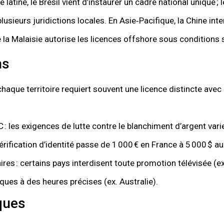
atine, le Brésil vient d’instaurer un cadre national unique ;
usieurs juridictions locales. En Asie‑Pacifique, la Chine inte
e la Malaisie autorise les licences offshore sous conditions s
ns
chaque territoire requiert souvent une licence distincte avec 
 les exigences de lutte contre le blanchiment d’argent vari
érification d’identité passe de 1 000 € en France à 5 000 $ au 
aires : certains pays interdisent toute promotion télévisée (ex
ques à des heures précises (ex. Australie).
ques