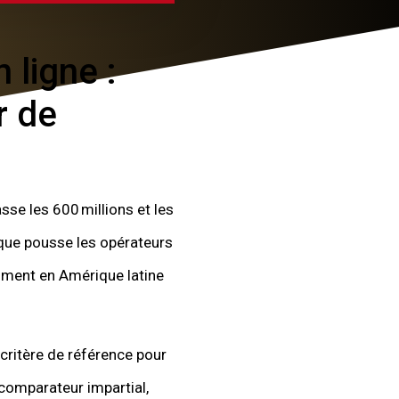
 ligne :
r de
sse les 600 millions et les
que pousse les opérateurs
amment en Amérique latine
critère de référence pour
comparateur impartial,