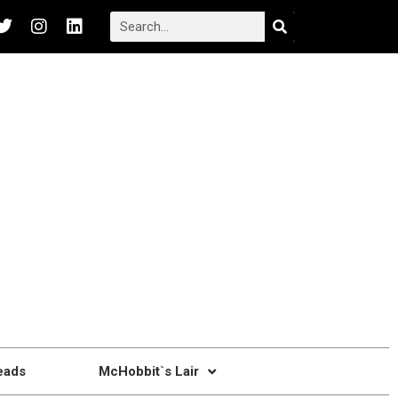
eads
McHobbit`s Lair