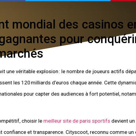
t mondial des casinos en
 gagnantes pour conquéri
marchés
vit une véritable explosion : le nombre de joueurs actifs dépa
sent les 120 milliards d’euros chaque année. Cette dynami
 nationales pour capter des audiences à fort potentiel, not
pétitif, choisir le
meilleur site de paris sportifs
devient un 
nt confiance et transparence. Cityscoot, reconnu comme un 