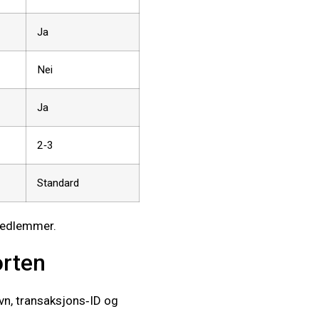
Ja
Nei
Ja
2‑3
Standard
‑medlemmer.
orten
vn, transaksjons‑ID og