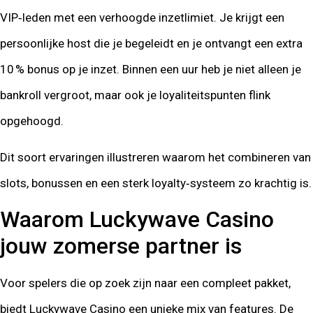
VIP‑leden met een verhoogde inzetlimiet. Je krijgt een
persoonlijke host die je begeleidt en je ontvangt een extra
10 % bonus op je inzet. Binnen een uur heb je niet alleen je
bankroll vergroot, maar ook je loyaliteitspunten flink
opgehoogd.
Dit soort ervaringen illustreren waarom het combineren van
slots, bonussen en een sterk loyalty‑systeem zo krachtig is.
Waarom Luckywave Casino
jouw zomerse partner is
Voor spelers die op zoek zijn naar een compleet pakket,
biedt Luckywave Casino een unieke mix van features. De