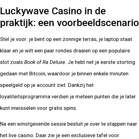
Luckywave Casino in de
praktijk: een voorbeeldscenario
Stel je voor: je bent op een zonnige terras, je laptop staat
klaar en je wilt een paar rondes draaien op een populaire
slot zoals
Book of Ra Deluxe
. Je hebt net je eerste storting
gedaan met Bitcoin, waardoor je binnen enkele minuten
speelgeld op je account ziet. Dankzij het
loyaliteitsprogramma verdien je meteen punten die je later
kunt inwisselen voor gratis spins.
Na een winstgevende sessie besluit je over te stappen naar
het live casino. Daar zie je een exclusieve tafel voor