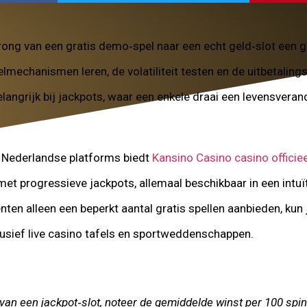
prong van een gratis demo‑spel naar een echt geld‑slot een
elmechanismen leren, de volatiliteit testen en de uitbetalin
 belangrijk bij jackpots, waar een enkele draai een levensver
e Nederlandse platforms biedt
Kansino Casino casino officiee
 met progressieve jackpots, allemaal beschikbaar in een int
en alleen een beperkt aantal gratis spellen aanbieden, kun j
clusief live casino tafels en sportweddenschappen.
an een jackpot‑slot, noteer de gemiddelde winst per 100 spins