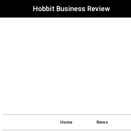
Hobbit Business Review
Home
News