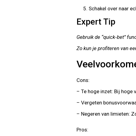
Schakel over naar ech
Expert Tip
Gebruik de “quick‑bet” fun
Zo kun je profiteren van een
Veelvoorkome
Cons:
– Te hoge inzet: Bij hoge v
– Vergeten bonusvoorwaard
– Negeren van limieten: Zo
Pros: