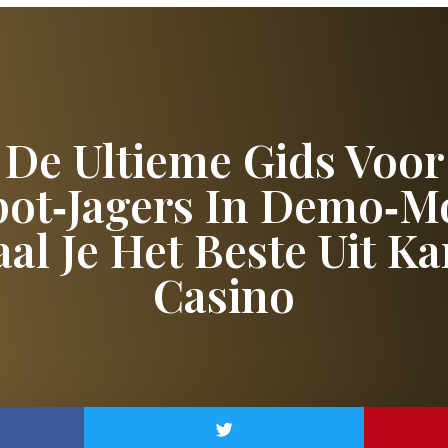
De Ultieme Gids Voor
pot‑jagers In Demo‑m
al Je Het Beste Uit K
Casino