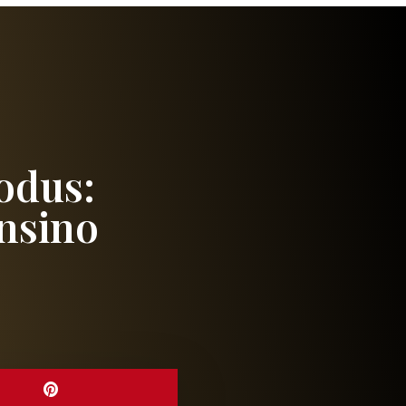
odus:
ansino