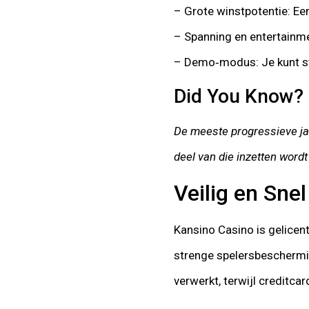
– Grote winstpotentie: Een
– Spanning en entertainme
– Demo‑modus: Je kunt str
Did You Know?
De meeste progressieve ja
deel van die inzetten word
Veilig en Sne
Kansino Casino is gelicen
strenge spelersbeschermi
verwerkt, terwijl creditc