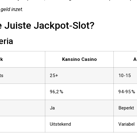
geld inzet.
e Juiste Jackpot‑Slot?
eria
k
Kansino Casino
A
ts
25+
10‑15
96,2 %
94‑95 %
Ja
Beperkt
Uitstekend
Variabel