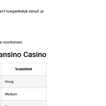
ect toegankelijk vanuit je
te voorkomen.
ansino Casino
Volatiliteit
Hoog
Medium