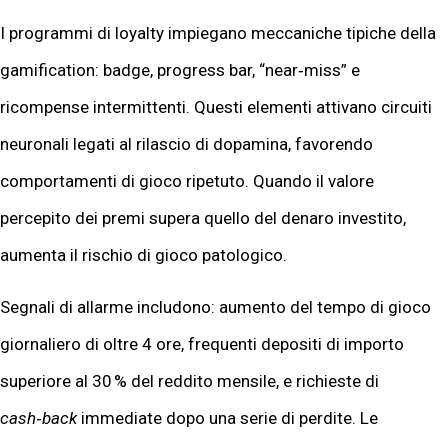
I programmi di loyalty impiegano meccaniche tipiche della
gamification: badge, progress bar, “near‑miss” e
ricompense intermittenti. Questi elementi attivano circuiti
neuronali legati al rilascio di dopamina, favorendo
comportamenti di gioco ripetuto. Quando il valore
percepito dei premi supera quello del denaro investito,
aumenta il rischio di gioco patologico.
Segnali di allarme includono: aumento del tempo di gioco
giornaliero di oltre 4 ore, frequenti depositi di importo
superiore al 30 % del reddito mensile, e richieste di
cash‑back
immediate dopo una serie di perdite. Le