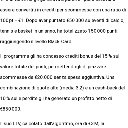
essere convertiti in crediti per scommesse con una ratio di
100 pt = €1. Dopo aver puntato €50 000 su eventi di calcio,
tennis e basket in un anno, ha totalizzato 150 000 punti,
raggiungendo il livello Black‑Card.
Il programma gli ha concesso crediti bonus del 15 % sul
valore totale dei punti, permettendogli di piazzare
scommesse da €20.000 senza spesa aggiuntiva. Una
combinazione di quote alte (media 3,2) e un cash‑back del
10 % sulle perdite gli ha generato un profitto netto di
€850 000.
Il suo LTV, calcolato dall’algoritmo, era di €3 M; la