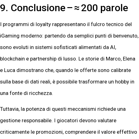
9. Conclusione – ≈ 200 parole
I programmi di loyalty rappresentano il fulcro tecnico del
iGaming moderno: partendo da semplici punti di benvenuto,
sono evoluti in sistemi sofisticati alimentati da AI,
blockchain e partnership di lusso. Le storie di Marco, Elena
e Luca dimostrano che, quando le offerte sono calibrate
sulla base di dati reali, è possibile trasformare un hobby in
una fonte di ricchezza.
Tuttavia, la potenza di questi meccanismi richiede una
gestione responsabile. I giocatori devono valutare
criticamente le promozioni, comprendere il valore effettivo