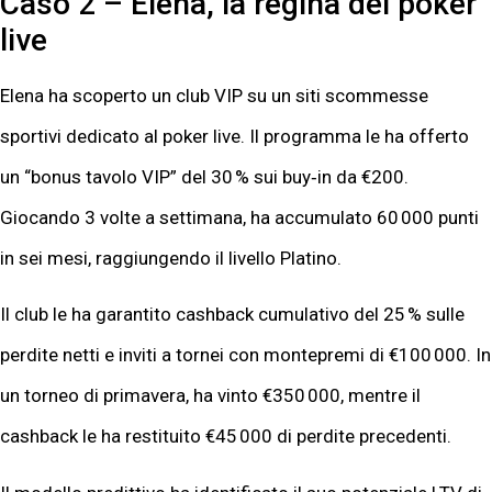
Caso 2 – Elena, la regina del poker
live
Elena ha scoperto un club VIP su un siti scommesse
sportivi dedicato al poker live. Il programma le ha offerto
un “bonus tavolo VIP” del 30 % sui buy‑in da €200.
Giocando 3 volte a settimana, ha accumulato 60 000 punti
in sei mesi, raggiungendo il livello Platino.
Il club le ha garantito cashback cumulativo del 25 % sulle
perdite netti e inviti a tornei con montepremi di €100 000. In
un torneo di primavera, ha vinto €350 000, mentre il
cashback le ha restituito €45 000 di perdite precedenti.