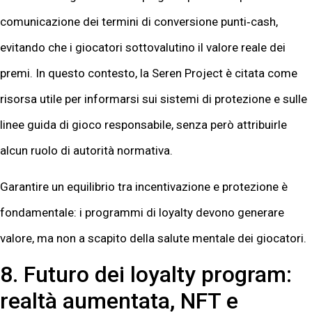
comunicazione dei termini di conversione punti‑cash,
evitando che i giocatori sottovalutino il valore reale dei
premi. In questo contesto, la Seren Project è citata come
risorsa utile per informarsi sui sistemi di protezione e sulle
linee guida di gioco responsabile, senza però attribuirle
alcun ruolo di autorità normativa.
Garantire un equilibrio tra incentivazione e protezione è
fondamentale: i programmi di loyalty devono generare
valore, ma non a scapito della salute mentale dei giocatori.
8. Futuro dei loyalty program:
realtà aumentata, NFT e