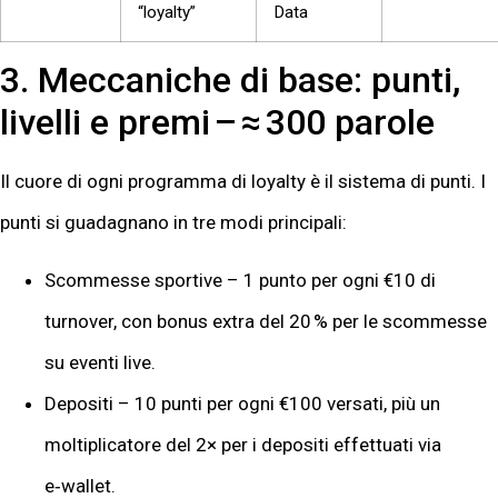
“loyalty”
Data
3. Meccaniche di base: punti,
livelli e premi – ≈ 300 parole
Il cuore di ogni programma di loyalty è il sistema di punti. I
punti si guadagnano in tre modi principali:
Scommesse sportive – 1 punto per ogni €10 di
turnover, con bonus extra del 20 % per le scommesse
su eventi live.
Depositi – 10 punti per ogni €100 versati, più un
moltiplicatore del 2× per i depositi effettuati via
e‑wallet.