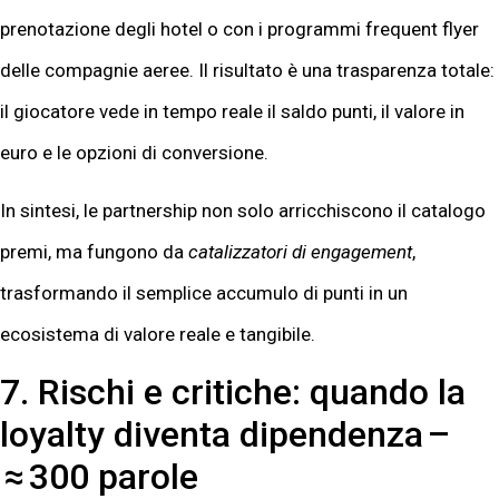
prenotazione degli hotel o con i programmi frequent flyer
delle compagnie aeree. Il risultato è una trasparenza totale:
il giocatore vede in tempo reale il saldo punti, il valore in
euro e le opzioni di conversione.
In sintesi, le partnership non solo arricchiscono il catalogo
premi, ma fungono da
catalizzatori di engagement
,
trasformando il semplice accumulo di punti in un
ecosistema di valore reale e tangibile.
7. Rischi e critiche: quando la
loyalty diventa dipendenza –
≈ 300 parole