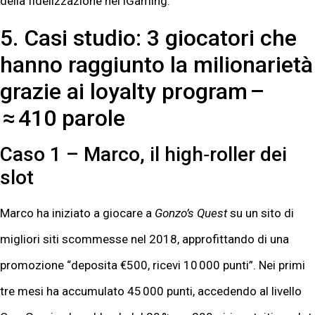
della fidelizzazione nel iGaming.
5. Casi studio: 3 giocatori che
hanno raggiunto la milionarietà
grazie ai loyalty program –
≈ 410 parole
Caso 1 – Marco, il high‑roller dei
slot
Marco ha iniziato a giocare a
Gonzo’s Quest
su un sito di
migliori siti scommesse nel 2018, approfittando di una
promozione “deposita €500, ricevi 10 000 punti”. Nei primi
tre mesi ha accumulato 45 000 punti, accedendo al livello