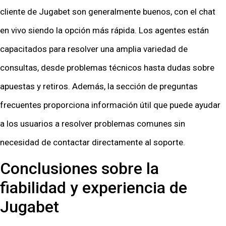
cliente de Jugabet son generalmente buenos, con el chat
en vivo siendo la opción más rápida. Los agentes están
capacitados para resolver una amplia variedad de
consultas, desde problemas técnicos hasta dudas sobre
apuestas y retiros. Además, la sección de preguntas
frecuentes proporciona información útil que puede ayudar
a los usuarios a resolver problemas comunes sin
necesidad de contactar directamente al soporte.
Conclusiones sobre la
fiabilidad y experiencia de
Jugabet