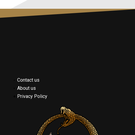
Contact us
About us
Privacy Policy