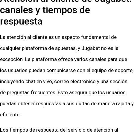
canales y tiempos de
respuesta
La atención al cliente es un aspecto fundamental de
cualquier plataforma de apuestas, y Jugabet no es la
excepción. La plataforma ofrece varios canales para que
los usuarios puedan comunicarse con el equipo de soporte,
incluyendo chat en vivo, correo electrónico y una sección
de preguntas frecuentes. Esto asegura que los usuarios
puedan obtener respuestas a sus dudas de manera rápida y
eficiente.
Los tiempos de respuesta del servicio de atención al