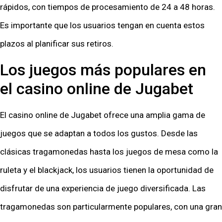
rápidos, con tiempos de procesamiento de 24 a 48 horas.
Es importante que los usuarios tengan en cuenta estos
plazos al planificar sus retiros.
Los juegos más populares en
el casino online de Jugabet
El casino online de Jugabet ofrece una amplia gama de
juegos que se adaptan a todos los gustos. Desde las
clásicas tragamonedas hasta los juegos de mesa como la
ruleta y el blackjack, los usuarios tienen la oportunidad de
disfrutar de una experiencia de juego diversificada. Las
tragamonedas son particularmente populares, con una gran