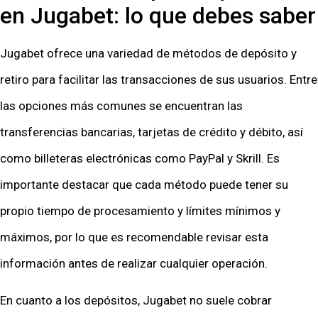
en Jugabet: lo que debes saber
Jugabet ofrece una variedad de métodos de depósito y
retiro para facilitar las transacciones de sus usuarios. Entre
las opciones más comunes se encuentran las
transferencias bancarias, tarjetas de crédito y débito, así
como billeteras electrónicas como PayPal y Skrill. Es
importante destacar que cada método puede tener su
propio tiempo de procesamiento y límites mínimos y
máximos, por lo que es recomendable revisar esta
información antes de realizar cualquier operación.
En cuanto a los depósitos, Jugabet no suele cobrar