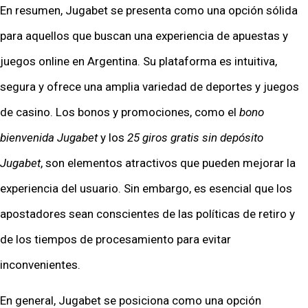
En resumen, Jugabet se presenta como una opción sólida
para aquellos que buscan una experiencia de apuestas y
juegos online en Argentina. Su plataforma es intuitiva,
segura y ofrece una amplia variedad de deportes y juegos
de casino. Los bonos y promociones, como el
bono
bienvenida Jugabet
y los
25 giros gratis sin depósito
Jugabet
, son elementos atractivos que pueden mejorar la
experiencia del usuario. Sin embargo, es esencial que los
apostadores sean conscientes de las políticas de retiro y
de los tiempos de procesamiento para evitar
inconvenientes.
En general, Jugabet se posiciona como una opción