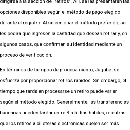
dirigirse a la sección de “retiros”. Allí, se les presentarán las
opciones disponibles según el método de pago elegido
durante el registro. Al seleccionar el método preferido, se
les pedirá que ingresen la cantidad que desean retirar y, en
algunos casos, que confirmen su identidad mediante un
proceso de verificación.
En términos de tiempos de procesamiento, Jugabet se
esfuerza por proporcionar retiros rápidos. Sin embargo, el
tiempo que tarda en procesarse un retiro puede variar
según el método elegido. Generalmente, las transferencias
bancarias pueden tardar entre 3 a 5 días hábiles, mientras
que los retiros a billeteras electrónicas suelen ser más