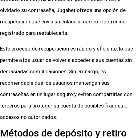
olvidado su contraseña, Jugabet ofrece una opción de
recuperación que envía un enlace al correo electrónico
registrado para restablecerla.
Este proceso de recuperación es rápido y eficiente, lo que
permite a los usuarios volver a acceder a sus cuentas sin
demasiadas complicaciones. Sin embargo, es
recomendable que los usuarios mantengan sus
contraseñas en un lugar seguro y eviten compartirlas con
terceros para proteger su cuenta de posibles fraudes o
accesos no autorizados.
Métodos de depósito y retiro