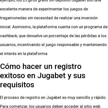
ejemplo, los
25 giros gratis sin depósito Jugabet
son una
excelente manera de experimentar los juegos de
tragamonedas sin necesidad de realizar una inversión
inicial. Asimismo, la plataforma cuenta con un programa de
cashback, que devuelve un porcentaje de las pérdidas a los
usuarios, incentivando el juego responsable y manteniendo
el interés en la plataforma.
Cómo hacer un registro
exitoso en Jugabet y sus
requisitos
El proceso de registro en Jugabet es muy sencillo y rápido.
Para comenzar, los usuarios deben acceder al sitio web