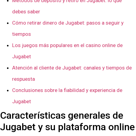
Métodos de depósito y retiro en Jugabet: lo que
debes saber
Cómo retirar dinero de Jugabet: pasos a seguir y
tiempos
Los juegos más populares en el casino online de
Jugabet
Atención al cliente de Jugabet: canales y tiempos de
respuesta
Conclusiones sobre la fiabilidad y experiencia de
Jugabet
Características generales de
Jugabet y su plataforma online