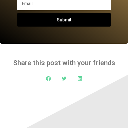
Submit
Share this post with your friends