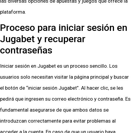
las diversas opciones de apuestas y juegos que ofrece la
plataforma.
Proceso para iniciar sesión en
Jugabet y recuperar
contraseñas
Iniciar sesión en Jugabet es un proceso sencillo. Los
usuarios solo necesitan visitar la página principal y buscar
el botón de “iniciar sesión Jugabet”. Al hacer clic, se les
pedirá que ingresen su correo electrónico y contraseña. Es
fundamental asegurarse de que ambos datos se
introduzcan correctamente para evitar problemas al
acceder a la cuenta. En caso de que un usuario haya