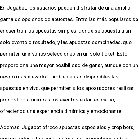
En Jugabet, los usuarios pueden disfrutar de una amplia
gama de opciones de apuestas. Entre las más populares se
encuentran las apuestas simples, donde se apuesta a un
solo evento o resultado, y las apuestas combinadas, que
permiten unir varias selecciones en un solo ticket. Esto
proporciona una mayor posibilidad de ganar, aunque con un
riesgo más elevado. También están disponibles las
apuestas en vivo, que permiten a los apostadores realizar
pronósticos mientras los eventos están en curso,
ofreciendo una experiencia dinámica y emocionante.
Además, Jugabet ofrece apuestas especiales y prop bets,
que permiten a los usuarios realizar pronósticos sobre