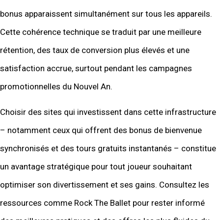
bonus apparaissent simultanément sur tous les appareils.
Cette cohérence technique se traduit par une meilleure
rétention, des taux de conversion plus élevés et une
satisfaction accrue, surtout pendant les campagnes
promotionnelles du Nouvel An.
Choisir des sites qui investissent dans cette infrastructure
– notamment ceux qui offrent des bonus de bienvenue
synchronisés et des tours gratuits instantanés – constitue
un avantage stratégique pour tout joueur souhaitant
optimiser son divertissement et ses gains. Consultez les
ressources comme Rock The Ballet pour rester informé