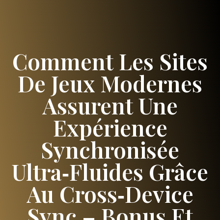
Comment Les Sites
De Jeux Modernes
Assurent Une
Expérience
Synchronisée
Ultra‑fluides Grâce
Au Cross‑Device
Sync – Bonus Et