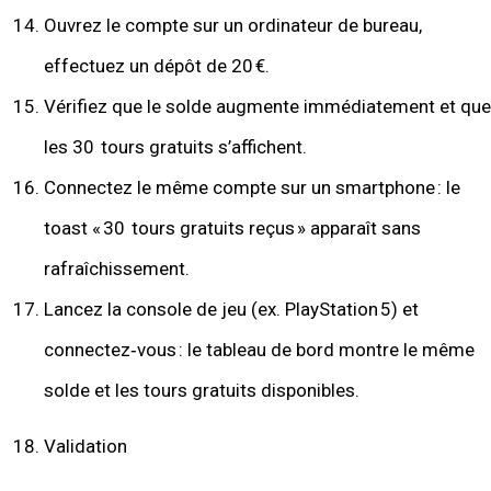
Ouvrez le compte sur un ordinateur de bureau,
effectuez un dépôt de 20 €.
Vérifiez que le solde augmente immédiatement et que
les 30 tours gratuits s’affichent.
Connectez le même compte sur un smartphone : le
toast « 30 tours gratuits reçus » apparaît sans
rafraîchissement.
Lancez la console de jeu (ex. PlayStation 5) et
connectez‑vous : le tableau de bord montre le même
solde et les tours gratuits disponibles.
Validation