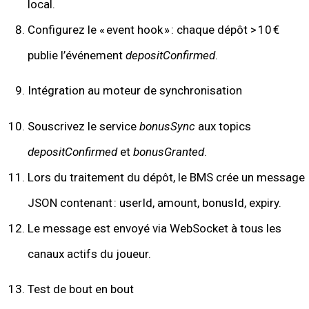
local.
Configurez le « event hook » : chaque dépôt > 10 €
publie l’événement
depositConfirmed
.
Intégration au moteur de synchronisation
Souscrivez le service
bonusSync
aux topics
depositConfirmed
et
bonusGranted
.
Lors du traitement du dépôt, le BMS crée un message
JSON contenant : userId, amount, bonusId, expiry.
Le message est envoyé via WebSocket à tous les
canaux actifs du joueur.
Test de bout en bout