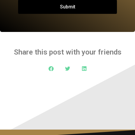
Submit
Share this post with your friends