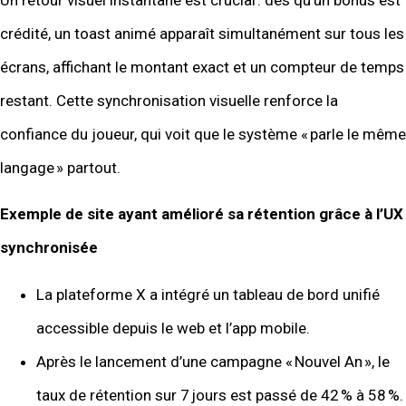
crédité, un toast animé apparaît simultanément sur tous les
écrans, affichant le montant exact et un compteur de temps
restant. Cette synchronisation visuelle renforce la
confiance du joueur, qui voit que le système « parle le même
langage » partout.
Exemple de site ayant amélioré sa rétention grâce à l’UX
synchronisée
La plateforme X a intégré un tableau de bord unifié
accessible depuis le web et l’app mobile.
Après le lancement d’une campagne « Nouvel An », le
taux de rétention sur 7 jours est passé de 42 % à 58 %.