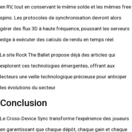
en RV, tout en conservant le même solde et les mêmes free
spins. Les protocoles de synchronisation devront alors
gérer des flux 3D à haute fréquence, poussant les serveurs
edge à exécuter des calculs de rendu en temps réel.
Le site Rock The Ballet propose déjà des articles qui
explorent ces technologies émergentes, offrant aux
lecteurs une veille technologique précieuse pour anticiper
les évolutions du secteur.
Conclusion
Le Cross‑Device Sync transforme l’expérience des joueurs
en garantissant que chaque dépôt, chaque gain et chaque