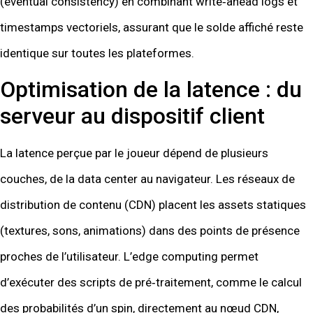
(eventual consistency) en combinant write‑ahead logs et
timestamps vectoriels, assurant que le solde affiché reste
identique sur toutes les plateformes.
Optimisation de la latence : du
serveur au dispositif client
La latence perçue par le joueur dépend de plusieurs
couches, de la data center au navigateur. Les réseaux de
distribution de contenu (CDN) placent les assets statiques
(textures, sons, animations) dans des points de présence
proches de l’utilisateur. L’edge computing permet
d’exécuter des scripts de pré‑traitement, comme le calcul
des probabilités d’un spin, directement au nœud CDN,