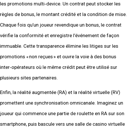
les promotions multi‑device. Un contrat peut stocker les
règles de bonus, le montant crédité et la condition de mise.
Chaque fois qu’un joueur revendique un bonus, le contrat
vérifie la conformité et enregistre l’événement de façon
immuable. Cette transparence élimine les litiges sur les
promotions « non reçues » et ouvre la voie à des bonus
inter‑opérateurs où le même crédit peut être utilisé sur
plusieurs sites partenaires.
Enfin, la réalité augmentée (RA) et la réalité virtuelle (RV)
promettent une synchronisation omnicanale. Imaginez un
joueur qui commence une partie de roulette en RA sur son
smartphone, puis bascule vers une salle de casino virtuelle