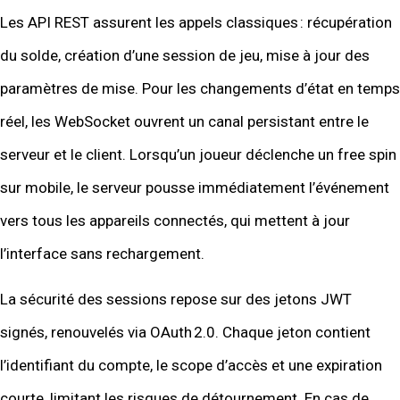
Les API REST assurent les appels classiques : récupération
du solde, création d’une session de jeu, mise à jour des
paramètres de mise. Pour les changements d’état en temps
réel, les WebSocket ouvrent un canal persistant entre le
serveur et le client. Lorsqu’un joueur déclenche un free spin
sur mobile, le serveur pousse immédiatement l’événement
vers tous les appareils connectés, qui mettent à jour
l’interface sans rechargement.
La sécurité des sessions repose sur des jetons JWT
signés, renouvelés via OAuth 2.0. Chaque jeton contient
l’identifiant du compte, le scope d’accès et une expiration
courte, limitant les risques de détournement. En cas de