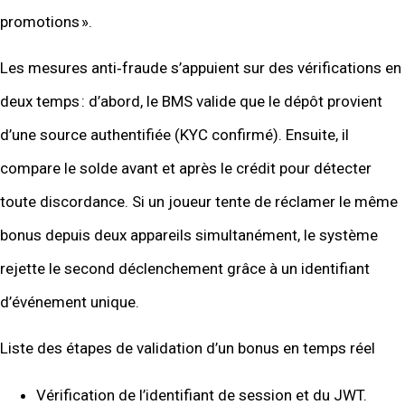
promotions ».
Les mesures anti‑fraude s’appuient sur des vérifications en
deux temps : d’abord, le BMS valide que le dépôt provient
d’une source authentifiée (KYC confirmé). Ensuite, il
compare le solde avant et après le crédit pour détecter
toute discordance. Si un joueur tente de réclamer le même
bonus depuis deux appareils simultanément, le système
rejette le second déclenchement grâce à un identifiant
d’événement unique.
Liste des étapes de validation d’un bonus en temps réel
Vérification de l’identifiant de session et du JWT.