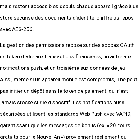
mais restent accessibles depuis chaque appareil grâce à un
store sécurisé des documents d’identité, chiffré au repos
avec AES‑256.
La gestion des permissions repose sur des scopes OAuth :
un token dédié aux transactions financières, un autre aux
notifications push, et un troisième aux données de jeu.
Ainsi, même si un appareil mobile est compromis, il ne peut
pas initier un dépôt sans le token de paiement, qui n’est
jamais stocké sur le dispositif. Les notifications push
sécurisées utilisent les standards Web Push avec VAPID,
garantissant que les messages de bonus (ex. « 20 tours
gratuits pour le Nouvel An ») proviennent réellement du