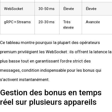
WebSocket
30‑50 ms
Élevée
Élevée
gRPC + Streams
20‑30 ms
Très
Avancée
élevée
Ce tableau montre pourquoi la plupart des opérateurs
premium privilégient les WebSocket : ils offrent la latence la
plus basse tout en garantissant l’ordre strict des
messages, condition indispensable pour les bonus qui
s’activent instantanément.
Gestion des bonus en temps
réel sur plusieurs appareils