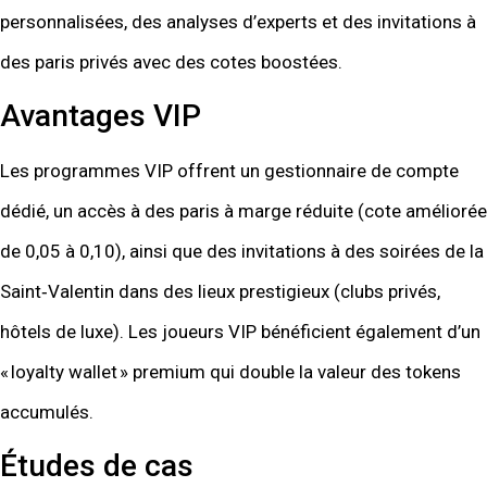
personnalisées, des analyses d’experts et des invitations à
des paris privés avec des cotes boostées.
Avantages VIP
Les programmes VIP offrent un gestionnaire de compte
dédié, un accès à des paris à marge réduite (cote améliorée
de 0,05 à 0,10), ainsi que des invitations à des soirées de la
Saint‑Valentin dans des lieux prestigieux (clubs privés,
hôtels de luxe). Les joueurs VIP bénéficient également d’un
« loyalty wallet » premium qui double la valeur des tokens
accumulés.
Études de cas