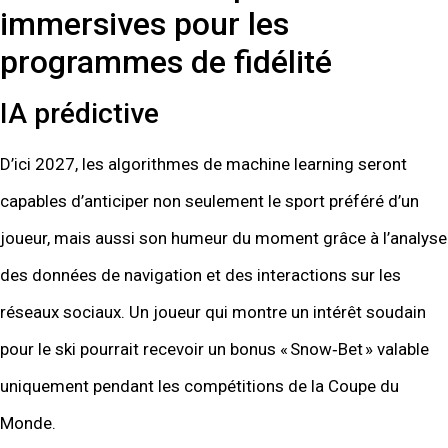
immersives pour les
programmes de fidélité
IA prédictive
D’ici 2027, les algorithmes de machine learning seront
capables d’anticiper non seulement le sport préféré d’un
joueur, mais aussi son humeur du moment grâce à l’analyse
des données de navigation et des interactions sur les
réseaux sociaux. Un joueur qui montre un intérêt soudain
pour le ski pourrait recevoir un bonus « Snow‑Bet » valable
uniquement pendant les compétitions de la Coupe du
Monde.