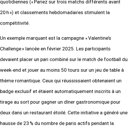
quotidiennes (« Pariez sur trois matchs différents avant
20 h ») et classements hebdomadaires stimulent la
compétitivité.
Un exemple marquant est la campagne « Valentine’s
Challenge » lancée en février 2025. Les participants
devaient placer un pari combiné sur le match de football du
week‑end et jouer au moins 50 tours sur un jeu de table à
thème romantique. Ceux qui réussissaient obtenaient un
badge exclusif et étaient automatiquement inscrits à un
tirage au sort pour gagner un dîner gastronomique pour
deux dans un restaurant étoilé. Cette initiative a généré une
hausse de 23 % du nombre de paris actifs pendant la