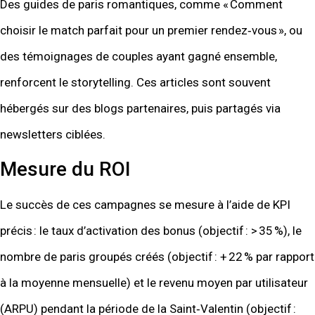
Des guides de paris romantiques, comme « Comment
choisir le match parfait pour un premier rendez‑vous », ou
des témoignages de couples ayant gagné ensemble,
renforcent le storytelling. Ces articles sont souvent
hébergés sur des blogs partenaires, puis partagés via
newsletters ciblées.
Mesure du ROI
Le succès de ces campagnes se mesure à l’aide de KPI
précis : le taux d’activation des bonus (objectif : > 35 %), le
nombre de paris groupés créés (objectif : + 22 % par rapport
à la moyenne mensuelle) et le revenu moyen par utilisateur
(ARPU) pendant la période de la Saint‑Valentin (objectif :