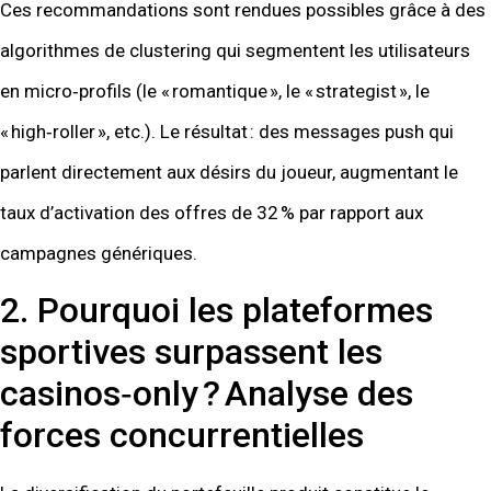
Ces recommandations sont rendues possibles grâce à des
algorithmes de clustering qui segmentent les utilisateurs
en micro‑profils (le « romantique », le « strategist », le
« high‑roller », etc.). Le résultat : des messages push qui
parlent directement aux désirs du joueur, augmentant le
taux d’activation des offres de 32 % par rapport aux
campagnes génériques.
2. Pourquoi les plateformes
sportives surpassent les
casinos‑only ? Analyse des
forces concurrentielles