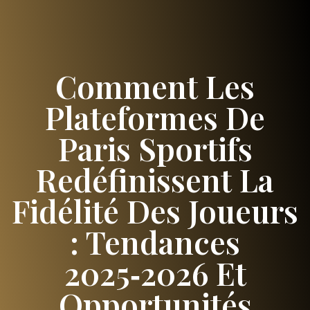
Comment Les
Plateformes De
Paris Sportifs
Redéfinissent La
Fidélité Des Joueurs
: Tendances
2025‑2026 Et
Opportunités