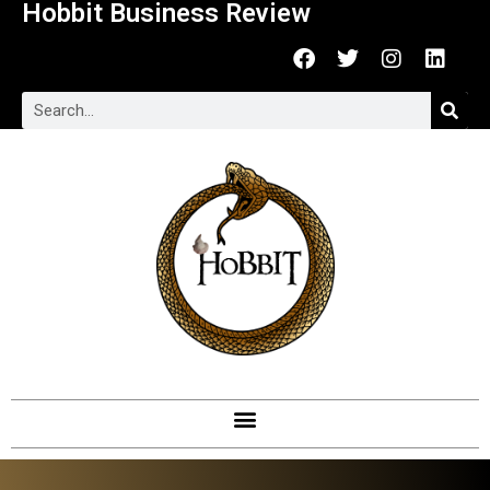
Hobbit Business Review