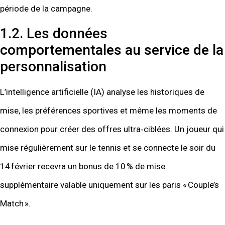
période de la campagne.
1.2. Les données
comportementales au service de la
personnalisation
L’intelligence artificielle (IA) analyse les historiques de
mise, les préférences sportives et même les moments de
connexion pour créer des offres ultra‑ciblées. Un joueur qui
mise régulièrement sur le tennis et se connecte le soir du
14 février recevra un bonus de 10 % de mise
supplémentaire valable uniquement sur les paris « Couple’s
Match ».