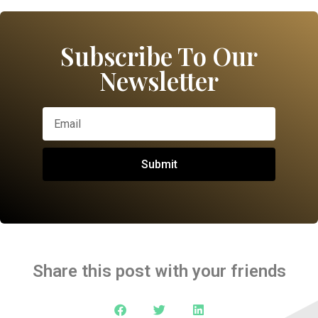
Subscribe To Our
Newsletter
Submit
Share this post with your friends