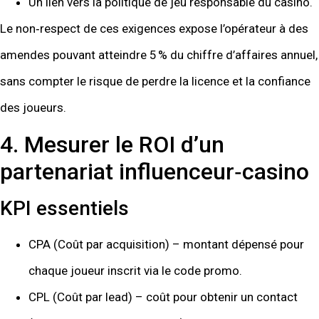
Un lien vers la politique de jeu responsable du casino.
Le non‑respect de ces exigences expose l’opérateur à des
amendes pouvant atteindre 5 % du chiffre d’affaires annuel,
sans compter le risque de perdre la licence et la confiance
des joueurs.
4. Mesurer le ROI d’un
partenariat influenceur‑casino
KPI essentiels
CPA (Coût par acquisition) – montant dépensé pour
chaque joueur inscrit via le code promo.
CPL (Coût par lead) – coût pour obtenir un contact