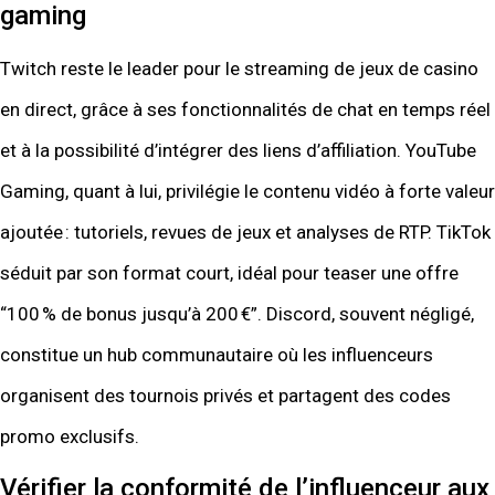
gaming
Twitch reste le leader pour le streaming de jeux de casino
en direct, grâce à ses fonctionnalités de chat en temps réel
et à la possibilité d’intégrer des liens d’affiliation. YouTube
Gaming, quant à lui, privilégie le contenu vidéo à forte valeur
ajoutée : tutoriels, revues de jeux et analyses de RTP. TikTok
séduit par son format court, idéal pour teaser une offre
“100 % de bonus jusqu’à 200 €”. Discord, souvent négligé,
constitue un hub communautaire où les influenceurs
organisent des tournois privés et partagent des codes
promo exclusifs.
Vérifier la conformité de l’influenceur aux