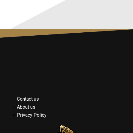
Contact us
About us
Privacy Policy