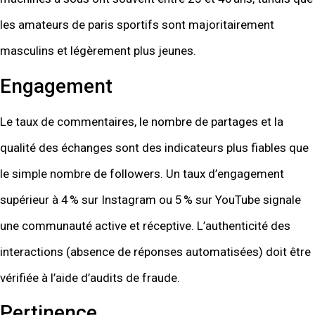
les amateurs de paris sportifs sont majoritairement
masculins et légèrement plus jeunes.
Engagement
Le taux de commentaires, le nombre de partages et la
qualité des échanges sont des indicateurs plus fiables que
le simple nombre de followers. Un taux d’engagement
supérieur à 4 % sur Instagram ou 5 % sur YouTube signale
une communauté active et réceptive. L’authenticité des
interactions (absence de réponses automatisées) doit être
vérifiée à l’aide d’audits de fraude.
Pertinence