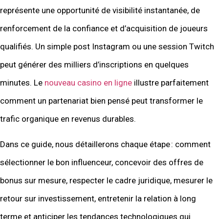
représente une opportunité de visibilité instantanée, de
renforcement de la confiance et d’acquisition de joueurs
qualifiés. Un simple post Instagram ou une session Twitch
peut générer des milliers d’inscriptions en quelques
minutes. Le
nouveau casino en ligne
illustre parfaitement
comment un partenariat bien pensé peut transformer le
trafic organique en revenus durables.
Dans ce guide, nous détaillerons chaque étape : comment
sélectionner le bon influenceur, concevoir des offres de
bonus sur mesure, respecter le cadre juridique, mesurer le
retour sur investissement, entretenir la relation à long
terme et anticiper les tendances technologiques qui