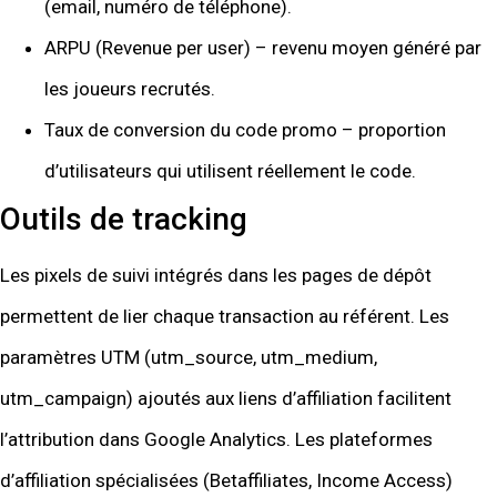
(email, numéro de téléphone).
ARPU (Revenue per user) – revenu moyen généré par
les joueurs recrutés.
Taux de conversion du code promo – proportion
d’utilisateurs qui utilisent réellement le code.
Outils de tracking
Les pixels de suivi intégrés dans les pages de dépôt
permettent de lier chaque transaction au référent. Les
paramètres UTM (utm_source, utm_medium,
utm_campaign) ajoutés aux liens d’affiliation facilitent
l’attribution dans Google Analytics. Les plateformes
d’affiliation spécialisées (Betaffiliates, Income Access)