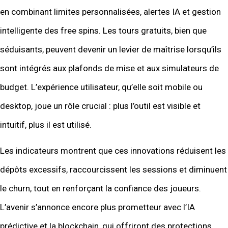
en combinant limites personnalisées, alertes IA et gestion
intelligente des free spins. Les tours gratuits, bien que
séduisants, peuvent devenir un levier de maîtrise lorsqu’ils
sont intégrés aux plafonds de mise et aux simulateurs de
budget. L’expérience utilisateur, qu’elle soit mobile ou
desktop, joue un rôle crucial : plus l’outil est visible et
intuitif, plus il est utilisé.
Les indicateurs montrent que ces innovations réduisent les
dépôts excessifs, raccourcissent les sessions et diminuent
le churn, tout en renforçant la confiance des joueurs.
L’avenir s’annonce encore plus prometteur avec l’IA
prédictive et la blockchain, qui offriront des protections