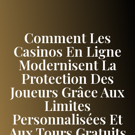
Comment Les
Casinos En Ligne
Modernisent La
Protection Des
Joueurs Grâce Aux
Limites
Personnalisées Et
Aux Tours Gratuits