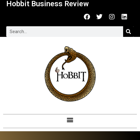
Hobbit Business Review