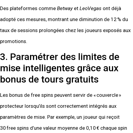
Des plateformes comme
Betway
et
LeoVegas
ont déjà
adopté ces mesures, montrant une diminution de 12 % du
taux de sessions prolongées chez les joueurs exposés aux
promotions.
3. Paramétrer des limites de
mise intelligentes grâce aux
bonus de tours gratuits
Les bonus de free spins peuvent servir de « couvercle »
protecteur lorsqu’ils sont correctement intégrés aux
paramètres de mise. Par exemple, un joueur qui reçoit
30 free spins d’une valeur moyenne de 0,10 € chaque spin