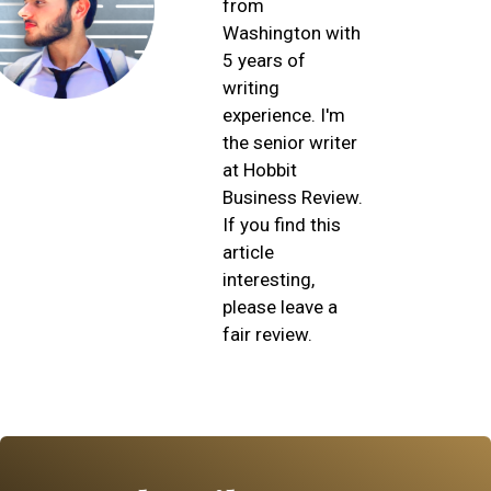
from
Washington with
5 years of
writing
experience. I'm
the senior writer
at Hobbit
Business Review.
If you find this
article
interesting,
please leave a
fair review.